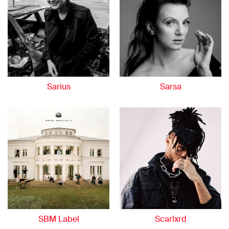
Sarius
Sarsa
SBM Label
Scarlxrd