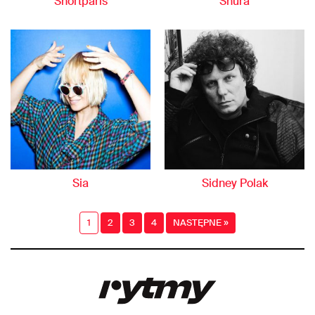
Shortparis
Shura
Sia
Sidney Polak
1
2
3
4
NASTĘPNE »