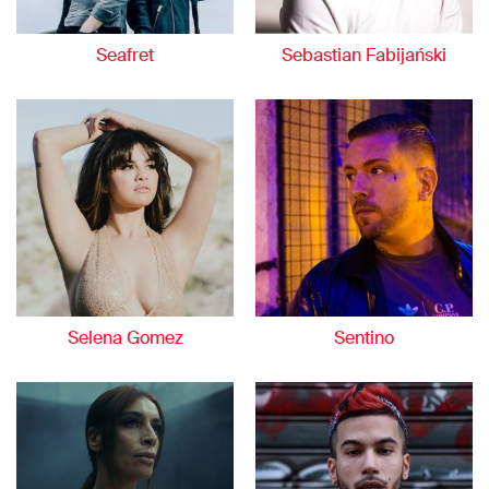
Seafret
Sebastian Fabijański
Selena Gomez
Sentino