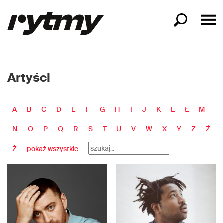
Artyści
A
B
C
D
E
F
G
H
I
J
K
L
Ł
M
N
O
P
Q
R
S
T
U
V
W
X
Y
Z
Ź
Ż
pokaż wszystkie