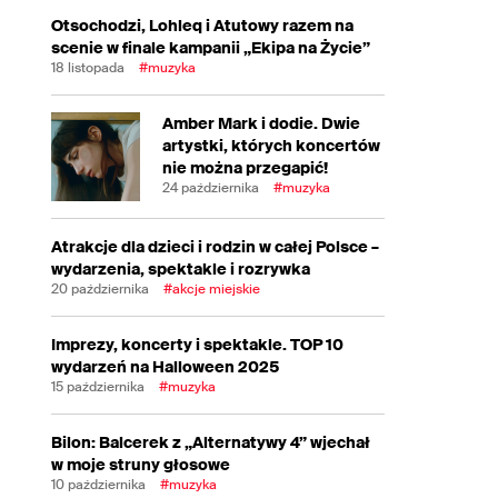
Otsochodzi, Lohleq i Atutowy razem na
scenie w finale kampanii „Ekipa na Życie”
18 listopada
#muzyka
Amber Mark i dodie. Dwie
artystki, których koncertów
nie można przegapić!
24 października
#muzyka
Atrakcje dla dzieci i rodzin w całej Polsce –
wydarzenia, spektakle i rozrywka
20 października
#akcje miejskie
Imprezy, koncerty i spektakle. TOP 10
wydarzeń na Halloween 2025
15 października
#muzyka
Bilon: Balcerek z „Alternatywy 4” wjechał
w moje struny głosowe
10 października
#muzyka