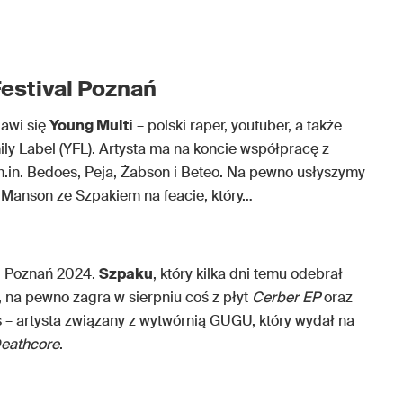
Festival Poznań
jawi się
Young Multi
– polski raper, youtuber, a także
ily Label (YFL). Artysta ma na koncie współpracę z
in. Bedoes, Peja, Żabson i Beteo. Na pewno usłyszymy
 Manson ze Szpakiem na feacie, który…
al Poznań 2024.
Szpaku
, który kilka dni temu odebrał
, na pewno zagra w sierpniu coś z płyt
Cerber EP
oraz
s – artysta związany z wytwórnią GUGU, który wydał na
eathcore
.