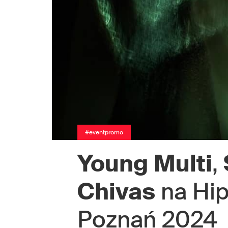
#eventpromo
Young
Multi
,
Chivas
na Hip
Poznań 2024