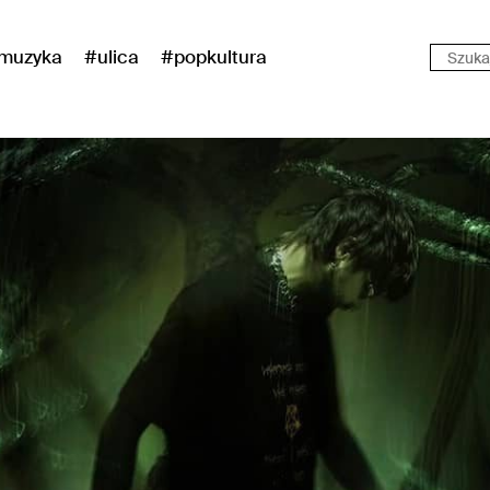
muzyka
#ulica
#popkultura