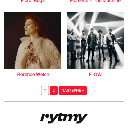
Floral Bugs
Florence + The Machine
Florence Welch
FLOW
1
2
NASTĘPNE »