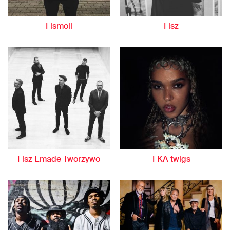
Fismoll
Fisz
Fisz Emade Tworzywo
FKA twigs