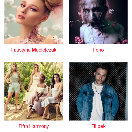
Faustyna Maciejczuk
Feno
Fifth Harmony
Filipek