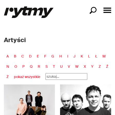
Artyści
A
B
C
D
E
F
G
H
I
J
K
L
Ł
M
N
O
P
Q
R
S
T
U
V
W
X
Y
Z
Ź
Ż
pokaż wszystkie