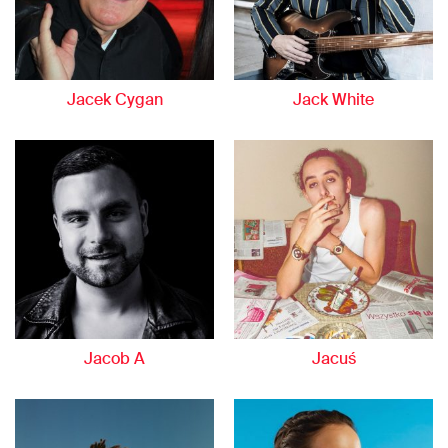
Jacek Cygan
Jack White
Jacob A
Jacuś