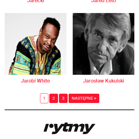
Jarecki
Jared Leto
Jarobi White
Jarosław Kukulski
1
2
3
NASTĘPNE »