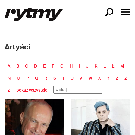
Artyści
A
B
C
D
E
F
G
H
I
J
K
L
Ł
M
N
O
P
Q
R
S
T
U
V
W
X
Y
Z
Ź
Ż
pokaż wszystkie