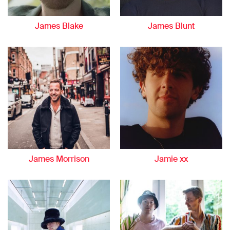
James Blake
James Blunt
James Morrison
Jamie xx