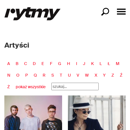
Artyści
A
B
C
D
E
F
G
H
I
J
K
L
Ł
M
N
O
P
Q
R
S
T
U
V
W
X
Y
Z
Ź
Ż
pokaż wszystkie