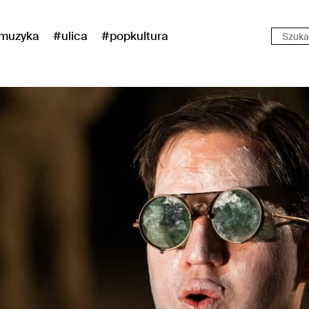
muzyka
#ulica
#popkultura