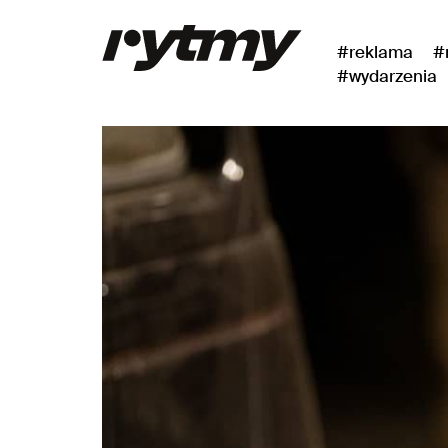
#reklama
#
#wydarzenia