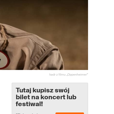
kadr z filmu „Oppenheimer”
Tutaj kupisz swój
bilet na koncert lub
festiwal!