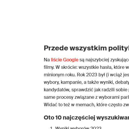
Przede wszystkim polit
Na
liście Google
są najszybciej zyskujące
filmy. W skrócie: wszystkie hasła, któr
minionym roku. Rok 2023 był (i wciąż j
wybory, kampanie, a także wyniki, debaty
kandydatów, sprawdzić jak radzili sobi
same procesy związane z wyborami parla
Widać to też w memach, które często zwi
Oto 10 najczęściej wyszukiwan
Wyniki wyborów 2023