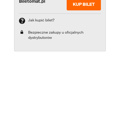
Biletomat.pl
KUP BILET
Jak kupić bilet?
Bezpieczne zakupy u oficjalnych
dystrybutorów