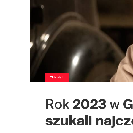
#lifestyle
Rok
2023
w
G
szukali najcz