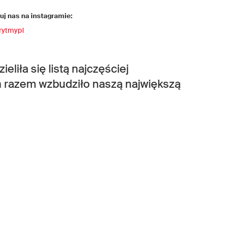
j nas na instagramie:
rytmypl
eliła się listą najczęściej
 razem wzbudziło naszą największą