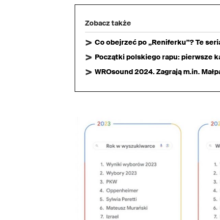
Zobacz także
Co obejrzeć po „Reniferku”? Te ser
Początki polskiego rapu: pierwsze ka
WROsound 2024. Zagrają m.in. Małpa,