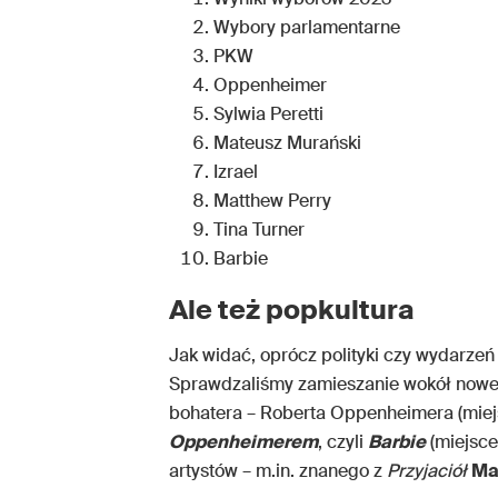
Wybory parlamentarne
PKW
Oppenheimer
Sylwia Peretti
Mateusz Murański
Izrael
Matthew Perry
Tina Turner
Barbie
Ale też popkultura
Jak widać, oprócz polityki czy wydarzeń
Sprawdzaliśmy zamieszanie wokół noweg
bohatera – Roberta Oppenheimera (miejsc
Oppenheimerem
, czyli
Barbie
(miejsce
artystów – m.in. znanego z
Przyjaciół
Ma