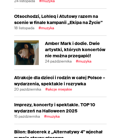
24 listopada
#muzyka
Otsochodzi, Lohleq i Atutowy razem na
scenie w finale kampanii „Ekipa na Życie”
18 listopada
#muzyka
Amber Mark i dodie. Dwie
artystki, których koncertów
nie można przegapić!
24 października
#muzyka
Atrakcje dla dzieci i rodzin w całej Polsce –
wydarzenia, spektakle i rozrywka
20 października
#akcje miejskie
Imprezy, koncerty i spektakle. TOP 10
wydarzeń na Halloween 2025
15 października
#muzyka
Bilon: Balcerek z „Alternatywy 4” wjechał
w moje struny głosowe