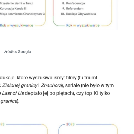
źródło: Google
kcje, które wyszukiwaliśmy: filmy (tu triumf
ć
Zielonej granicy
i
Znachora
), seriale (nie było w tym
 Last of Us
deptało jej po piętach), czy top 10 tylko
 granica
).