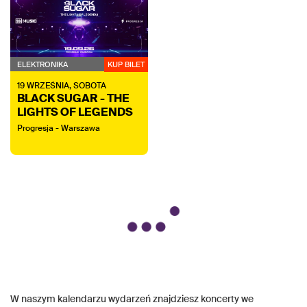
ELEKTRONIKA
KUP BILET
19
WRZEŚNIA,
SOBOTA
BLACK SUGAR - THE
LIGHTS OF LEGENDS
Progresja - Warszawa
W naszym kalendarzu wydarzeń znajdziesz koncerty we