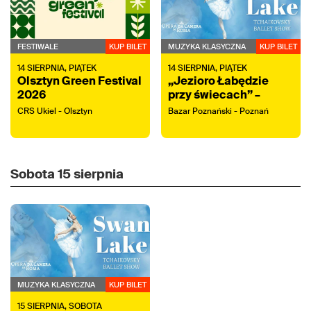
FESTIWALE
KUP BILET
MUZYKA KLASYCZNA
KUP BILET
14
SIERPNIA,
PIĄTEK
14
SIERPNIA,
PIĄTEK
Olsztyn Green Festival
„Jezioro Łabędzie
2026
przy świecach” –
koncert z tańcem na
CRS Ukiel - Olsztyn
Bazar Poznański - Poznań
żywo
Sobota
15 sierpnia
MUZYKA KLASYCZNA
KUP BILET
15
SIERPNIA,
SOBOTA