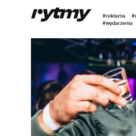
#reklama
#
#wydarzenia