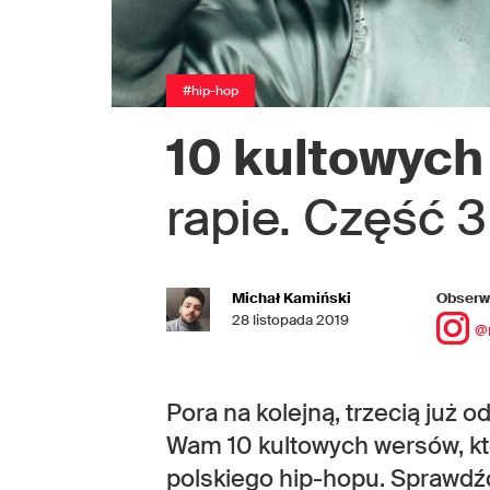
#hip-hop
10 kultowyc
rapie. Część 3
Michał Kamiński
Obserwu
28 listopada 2019
@
Pora na kolejną, trzecią już 
Wam 10 kultowych wersów, któr
polskiego hip-hopu. Sprawdźc