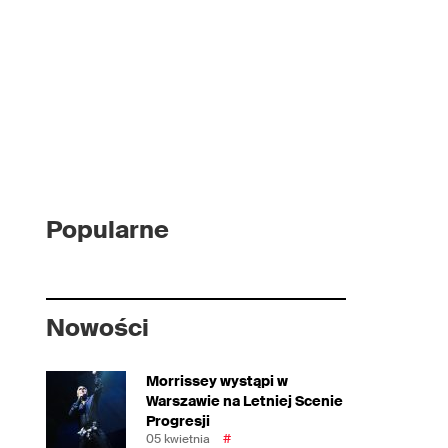
Popularne
Nowości
Morrissey wystąpi w
Warszawie na Letniej Scenie
Progresji
05 kwietnia
#