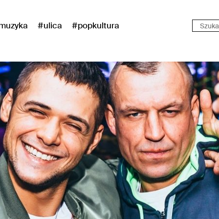
muzyka
#ulica
#popkultura