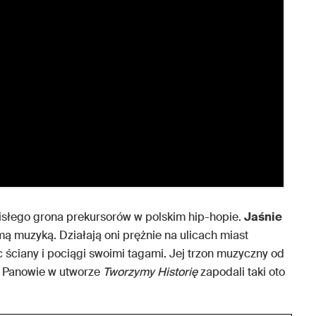
ścisłego grona prekursorów w polskim hip-hopie.
Jaśnie
mą muzyką. Działają oni prężnie na ulicach miast
 ściany i pociągi swoimi tagami. Jej trzon muzyczny od
. Panowie w utworze
Tworzymy Historię
zapodali taki oto