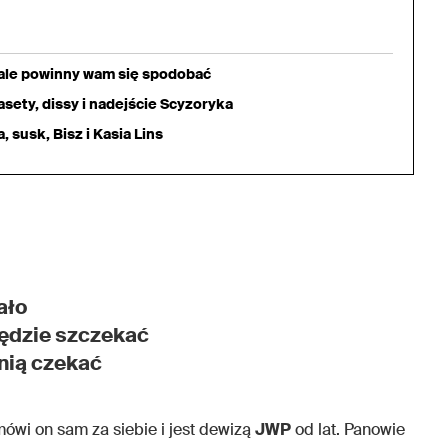
iale powinny wam się spodobać
sety, dissy i nadejście Scyzoryka
 susk, Bisz i Kasia Lins
ało
będzie szczekać
 nią czekać
mówi on sam za siebie i jest dewizą
JWP
od lat. Panowie