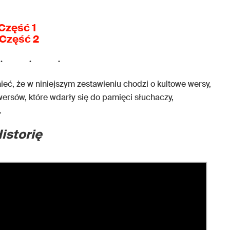
Część 1
 Część 2
, że w niniejszym zestawieniu chodzi o kultowe wersy,
wersów, które wdarły się do pamięci słuchaczy,
.
istorię