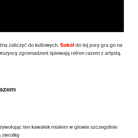
żna zaliczyć do kultowych.
Sokół
do tej pory gra go na
wszyscy zgromadzeni śpiewają refren razem z artystą.
 razem
 Przywołując ten kawałek miałem w głowie szczególnie
ą zwrotkę