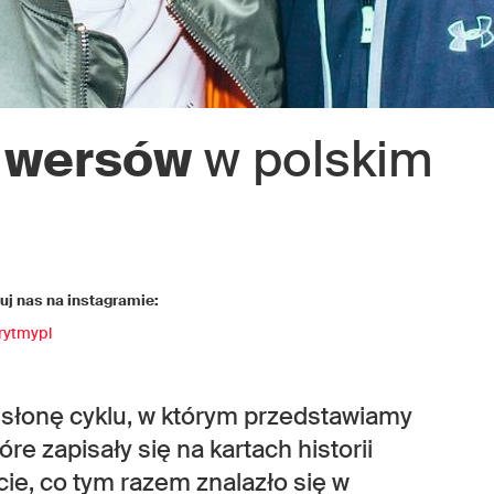
h wersów
w polskim
j nas na instagramie:
rytmypl
odsłonę cyklu, w którym przedstawiamy
e zapisały się na kartach historii
ie, co tym razem znalazło się w