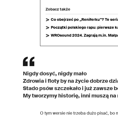
Zobacz także
Co obejrzeć po „Reniferku”? Te ser
Początki polskiego rapu: pierwsze ka
WROsound 2024. Zagrają m.in. Małpa,
Nigdy dosyć, nigdy mało
Zdrowia i floty by na życie dobrze dzi
Stado psów szczekało i już zawsze 
My tworzymy historię, inni muszą na
O tym wersie nie trzeba dużo pisać, bo 