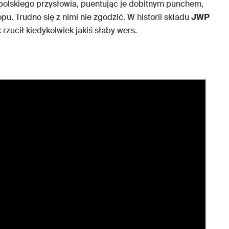
polskiego przysłowia, puentując je dobitnym punchem,
opu. Trudno się z nimi nie zgodzić. W historii składu
JWP
k rzucił kiedykolwiek jakiś słaby wers.