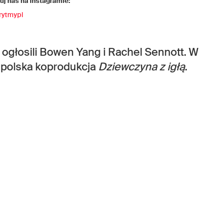
j nas na instagramie:
rytmypl
głosili Bowen Yang i Rachel Sennott. W
ię polska koprodukcja
Dziewczyna z igłą
.