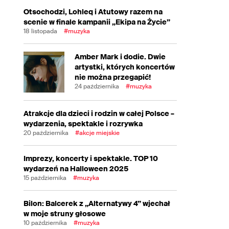
Otsochodzi, Lohleq i Atutowy razem na
scenie w finale kampanii „Ekipa na Życie”
18 listopada
#muzyka
Amber Mark i dodie. Dwie
artystki, których koncertów
nie można przegapić!
24 października
#muzyka
Atrakcje dla dzieci i rodzin w całej Polsce –
wydarzenia, spektakle i rozrywka
20 października
#akcje miejskie
Imprezy, koncerty i spektakle. TOP 10
wydarzeń na Halloween 2025
15 października
#muzyka
Bilon: Balcerek z „Alternatywy 4” wjechał
w moje struny głosowe
10 października
#muzyka