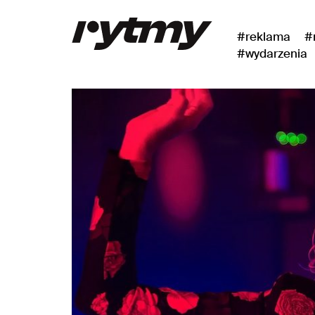
#reklama
#
#wydarzenia