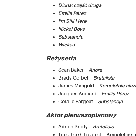
Diuna: część druga
Emilia Pérez
I’m Still Here
Nickel Boys
Substancja
Wicked
Reżyseria
Sean Baker –
Anora
Brady Corbet –
Brutalista
James Mangold –
Kompletnie niez
Jacques Audiard –
Emilia Pérez
Coralie Fargeat –
Substancja
Aktor pierwszoplanowy
Adrien Brody –
Brutalista
Timothée Chalamet – Kompletnie n