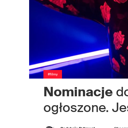
#filmy
Nominacje
d
ogłoszone. Je