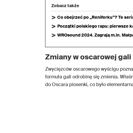
Zobacz także
Co obejrzeć po „Reniferku”? Te ser
Początki polskiego rapu: pierwsze ka
WROsound 2024. Zagrają m.in. Małpa,
Zmiany w oscarowej gali
Zwycięzców oscarowego wyścigu poznam
formuła gali odrobinę się zmienia. Wła
do Oscara piosenki, co było elementarn