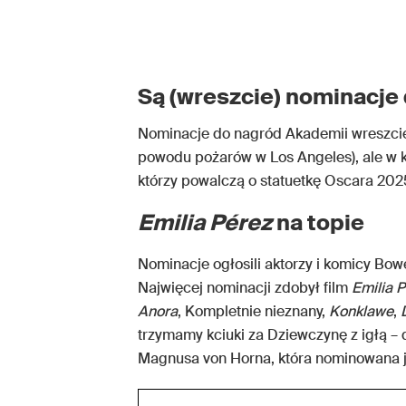
Są (wreszcie) nominacj
Nominacje do nagród Akademii wreszcie
powodu pożarów w Los Angeles), ale w ko
którzy powalczą o statuetkę Oscara 202
Emilia Pérez
na topie
Nominacje ogłosili aktorzy i komicy Bow
Najwięcej nominacji zdobył film
Emilia 
Anora
, Kompletnie nieznany,
Konklawe
,
trzymamy kciuki za Dziewczynę z igłą –
Magnusa von Horna, która nominowana j