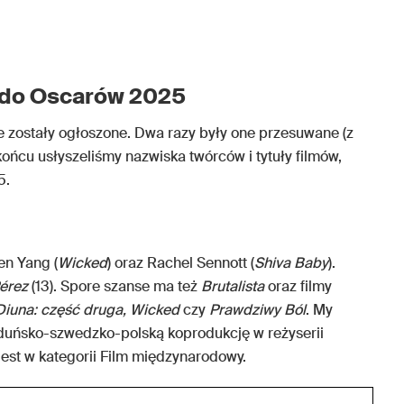
e do Oscarów 2025
 zostały ogłoszone. Dwa razy były one przesuwane (z
ńcu usłyszeliśmy nazwiska twórców i tytuły filmów,
5.
en Yang (
Wicked
) oraz Rachel Sennott (
Shiva Baby
).
Pérez
(13). Spore szanse ma też
Brutalista
oraz filmy
Diuna: część druga,
Wicked
czy
Prawdziwy Ból
. My
 duńsko-szwedzko-polską koprodukcję w reżyserii
est w kategorii Film międzynarodowy.