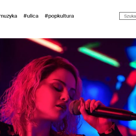
muzyka
#ulica
#popkultura