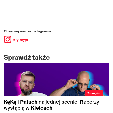
Obserwuj nas na instagramie:
@rytmypl
Sprawdź także
#muzyka
KęKę
i
Paluch
na jednej scenie. Raperzy
wystąpią w
Kielcach