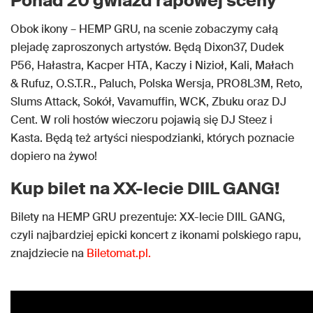
Ponad 20 gwiazd rapowej sceny
Obok ikony – HEMP GRU, na scenie zobaczymy całą
plejadę zaproszonych artystów. Będą Dixon37, Dudek
P56, Hałastra, Kacper HTA, Kaczy i Nizioł, Kali, Małach
& Rufuz, O.S.T.R., Paluch, Polska Wersja, PRO8L3M, Reto,
Slums Attack, Sokół, Vavamuffin, WCK, Zbuku oraz DJ
Cent. W roli hostów wieczoru pojawią się DJ Steez i
Kasta. Będą też artyści niespodzianki, których poznacie
dopiero na żywo!
Kup bilet na XX-lecie DIIL GANG!
Bilety na HEMP GRU prezentuje: XX-lecie DIIL GANG,
czyli najbardziej epicki koncert z ikonami polskiego rapu,
znajdziecie na
Biletomat.pl.