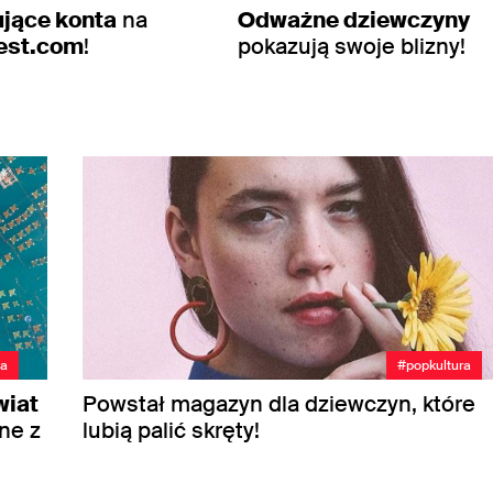
ujące konta
na
Odważne dziewczyny
est.com
!
pokazują swoje blizny!
ia
#popkultura
wiat
Powstał magazyn dla dziewczyn, które
ne z
lubią palić skręty!