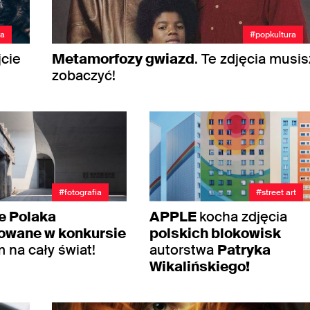
ra
#popkultura
jcie
Metamorfozy gwiazd
. Te zdjęcia musis
zobaczyć!
#fotografia
#street art
e Polaka
APPLE
kocha zdjęcia
owane w konkursie
polskich blokowisk
 na cały świat!
autorstwa
Patryka
Wikalińskiego!