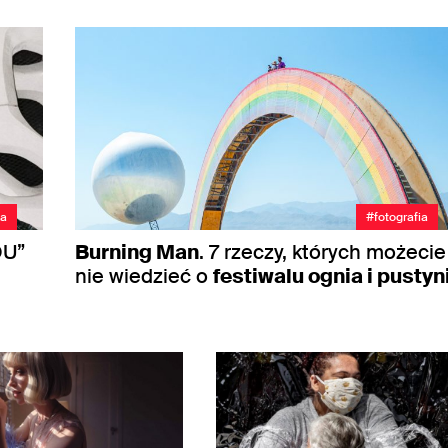
a
#fotografia
OU”
Burning Man
. 7 rzeczy, których możecie
nie wiedzieć o
festiwalu ognia i pustyn