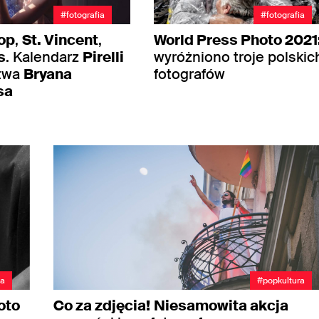
#fotografia
#fotografia
op
,
St. Vincent
,
World Press Photo 2021
s
. Kalendarz
Pirelli
wyróżniono troje polskic
stwa
Bryana
fotografów
sa
ia
#popkultura
oto
Co za zdjęcia!
Niesamowita akcja