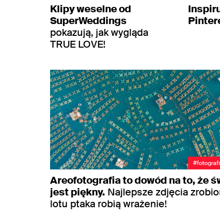
Klipy weselne od
Inspir
SuperWeddings
Pinter
pokazują, jak wygląda
TRUE LOVE!
#fotograf
Areofotografia to dowód na to, że ś
jest piękny.
Najlepsze zdjęcia zrobio
lotu ptaka robią wrażenie!