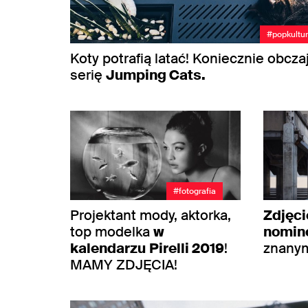
#popkultu
Koty potrafią latać! Koniecznie obcza
serię
Jumping Cats.
#fotografia
Projektant mody, aktorka,
Zdjęci
top modelka
w
nomin
kalendarzu
Pirelli 2019
!
znanym
MAMY ZDJĘCIA!