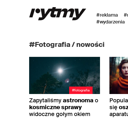
#reklama
#
#wydarzenia
#Fotografia / nowości
#fotografia
Zapytaliśmy
astronoma
o
Popul
kosmiczne sprawy
się
os
widoczne gołym okiem
aparat