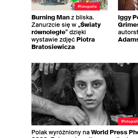
#fotografia
Burning Man
z bliska.
Iggy P
Zanurzcie się w „
Światy
Grime
równoległe
” dzięki
autor
wystawie zdjęć
Piotra
Adam
Bratosiewicza
#fotograf
Polak wyróżniony na
World Press Ph