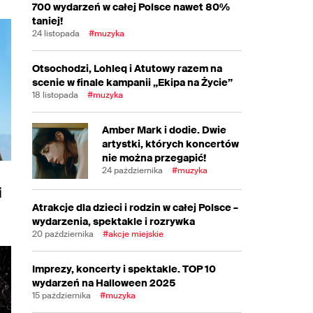
700 wydarzeń w całej Polsce nawet 80%
taniej!
24 listopada
#muzyka
Otsochodzi, Lohleq i Atutowy razem na
scenie w finale kampanii „Ekipa na Życie”
18 listopada
#muzyka
Amber Mark i dodie. Dwie
artystki, których koncertów
nie można przegapić!
24 października
#muzyka
i
Atrakcje dla dzieci i rodzin w całej Polsce –
wydarzenia, spektakle i rozrywka
20 października
#akcje miejskie
Imprezy, koncerty i spektakle. TOP 10
wydarzeń na Halloween 2025
15 października
#muzyka