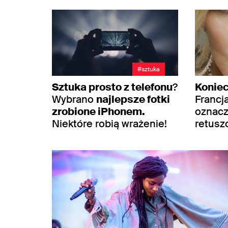
#sztuka
Sztuka prosto z telefonu
?
Konie
Wybrano
najlepsze fotki
Francj
zrobione iPhonem.
oznacz
Niektóre robią wrażenie!
retusz