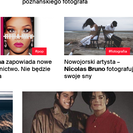
poznańskiego fotografa
#pop
#fotografia
na
zapowiada nowe
Nowojorski artysta –
ictwo. Nie będzie
Nicolas Bruno
fotografu
a
swoje sny