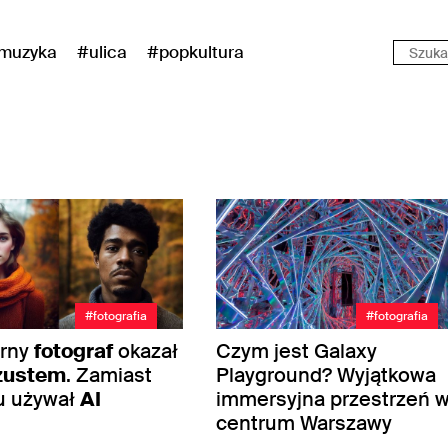
muzyka
#ulica
#popkultura
#fotografia
#fotografia
arny
fotograf
okazał
Czym jest Galaxy
zustem
. Zamiast
Playground? Wyjątkowa
u używał
AI
immersyjna przestrzeń 
centrum Warszawy