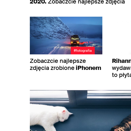
2020.
Zobaczcie najlepsze zdjęcia
#fotografia
Zobaczcie najlepsze
Rihan
zdjęcia zrobione
iPhonem
wydawn
to płyt