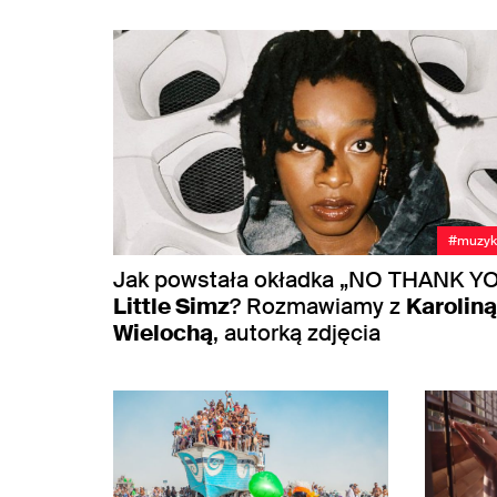
#muzyk
Jak powstała okładka „NO THANK Y
Little Simz
? Rozmawiamy z
Karoliną
Wielochą
, autorką zdjęcia