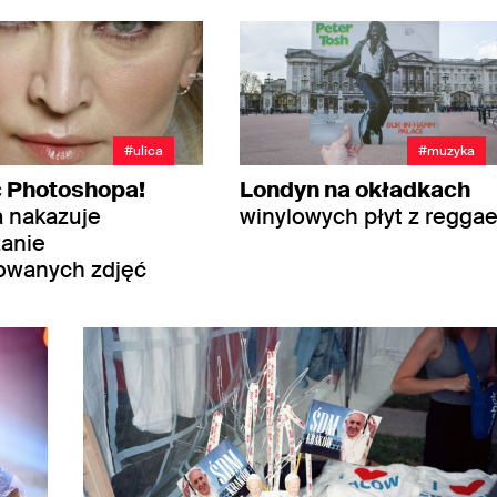
#ulica
#muzyka
c Photoshopa!
Londyn na okładkach
a nakazuje
winylowych płyt z regga
anie
owanych zdjęć