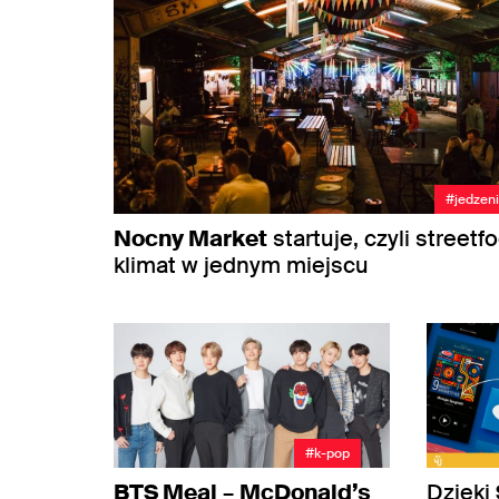
#jedzen
Nocny Market
startuje, czyli streetfo
klimat w jednym miejscu
#k-pop
BTS Meal
–
McDonald’s
Dzięki