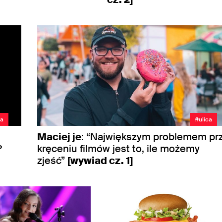
ca
#ulica
Maciej je
: “Największym problemem pr
?
kręceniu filmów jest to, ile możemy
zjeść”
[wywiad cz. 1]