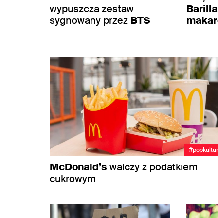
wypuszcza zestaw
Barilla
sygnowany przez
BTS
makar
#popkultu
McDonald’s
walczy z podatkiem
cukrowym