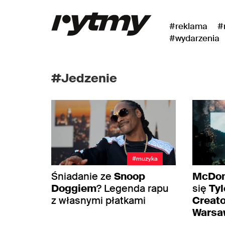
#reklama
#
#wydarzenia
#Jedzenie
#muzyka
Śniadanie ze
Snoop
McDon
Doggiem
? Legenda rapu
się
Tyl
z własnymi płatkami
Creat
Warsaw