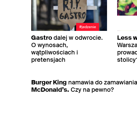
#jedzenie
Gastro
dalej w odwrocie.
Less 
O wynosach,
Warsza
wątpliwościach i
prowa
pretensjach
stolicy
#jedzen
Burger King
namawia do zamawiania
McDonald’s.
Czy na pewno?