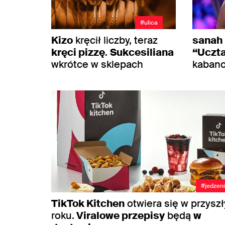
#ulica
Kizo
kręcił liczby, teraz
sanah
kręci pizzę
.
Sukcesiliana
“Uczt
wkrótce w sklepach
kaban
#jedzen
TikTok Kitchen
otwiera się w przysz
roku.
Viralowe przepisy
będą
w