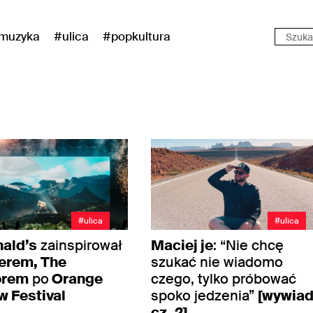
muzyka
#ulica
#popkultura
#ulica
#ulica
ald’s
zainspirował
Maciej je
: “Nie chcę
erem, The
szukać nie wiadomo
orem
po
Orange
czego, tylko próbować
 Festival
spoko jedzenia”
[wywia
cz. 2]