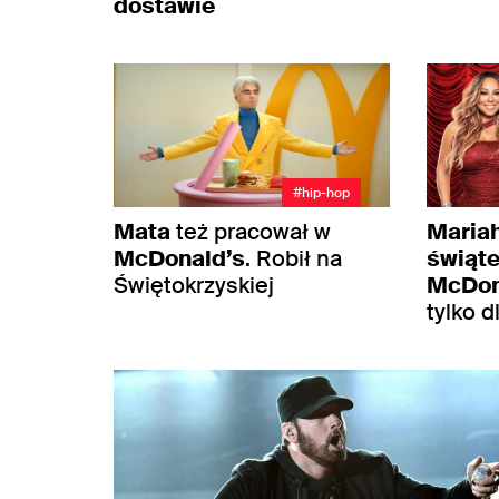
dostawie
#hip-hop
Mata
też pracował w
Maria
McDonald’s
. Robił na
świąte
Świętokrzyskiej
McDon
tylko d