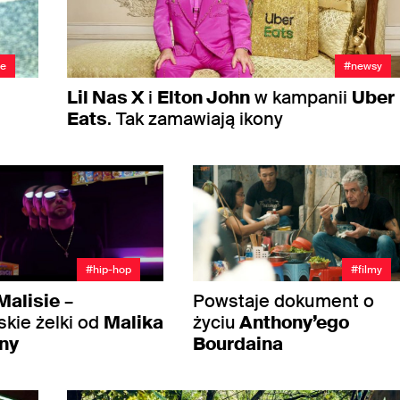
ie
#newsy
Lil Nas X
i
Elton John
w kampanii
Uber
Eats
. Tak zamawiają ikony
#hip-hop
#filmy
Malisie
–
Powstaje dokument o
kie żelki od
Malika
życiu
Anthony’ego
ny
Bourdaina