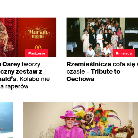
#jedzenie
#miejsca
h Carey
tworzy
Rzemieślnicza
cofa się
czny zestaw z
czasie –
Tribute to
ald’s
. Kolabo nie
Cechowa
la raperów