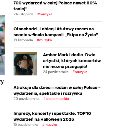
700 wydarzeń w całej Polsce nawet 80%
taniej!
24 listopada
#muzyka
Otsochodzi, Lohleq i Atutowy razem na
scenie w finale kampanii „Ekipa na Życie”
18 listopada
#muzyka
Amber Mark i dodie. Dwie
artystki, których koncertów
nie można przegapić!
24 października
#muzyka
zy
Atrakcje dla dzieci i rodzin w całej Polsce –
wydarzenia, spektakle i rozrywka
20 października
#akcje miejskie
Imprezy, koncerty i spektakle. TOP 10
wydarzeń na Halloween 2025
15 października
#muzyka