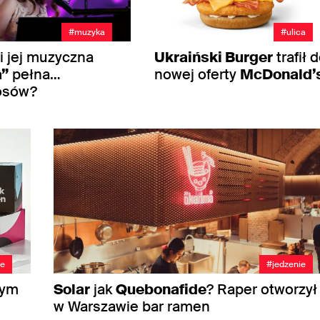
#muzyka
#ulica
i jej muzyczna
Ukraiński Burger
trafił 
a”
pełna…
nowej oferty
McDonald’
osów?
ie
#jedzenie
łym
Solar
jak
Quebonafide
? Raper otworzył
w Warszawie bar ramen