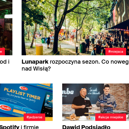
ie
#miejsca
od i
Lunapark
rozpoczyna sezon. Co nowe
nad Wisłą?
#jedzenie
#akcje miejskie
Spotify
i firmie
Dawid Podsiadło