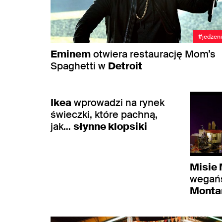
#jedzen
Eminem
otwiera restaurację Mom’s
Spaghetti w
Detroit
#jedzenie
Ikea
wprowadzi na rynek
świeczki, które pachną,
jak…
słynne klopsiki
Misie 
wegańs
Monta