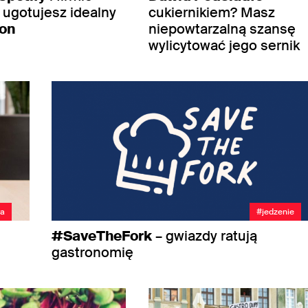
ugotujesz idealny
cukiernikiem? Masz
on
niepowtarzalną szansę
wylicytować jego sernik
ra
#jedzenie
#SaveTheFork
– gwiazdy ratują
gastronomię