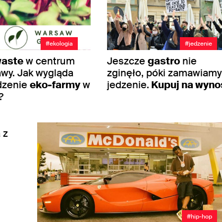
#ekologia
#jedzenie
waste
w centrum
Jeszcze
gastro
nie
wy. Jak wygląda
zginęło, póki zamawiamy
dzenie
eko-farmy
w
jedzenie.
Kupuj na wyno
?
ie
 z
#hip-hop