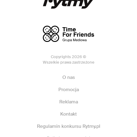
Copyrights 2026 ©
Wszelkie prawa zastrzeżone
O nas
Promocja
Reklama
Kontakt
Regulamin konkursu Rytmy.pl