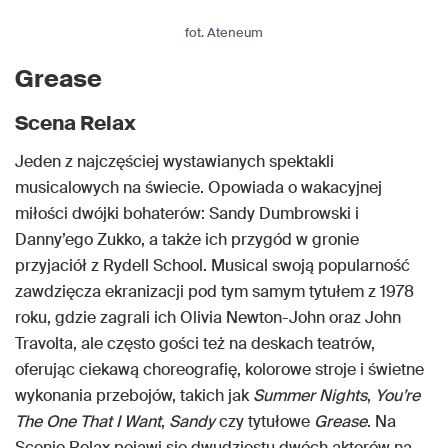
fot. Ateneum
Grease
Scena Relax
Jeden z najczęściej wystawianych spektakli
musicalowych na świecie. Opowiada o wakacyjnej
miłości dwójki bohaterów: Sandy Dumbrowski i
Danny’ego Zukko, a także ich przygód w gronie
przyjaciół z Rydell School. Musical swoją popularność
zawdzięcza ekranizacji pod tym samym tytułem z 1978
roku, gdzie zagrali ich Olivia Newton-John oraz John
Travolta, ale często gości też na deskach teatrów,
oferując ciekawą choreografię, kolorowe stroje i świetne
wykonania przebojów, takich jak
Summer Nights
,
You’re
The One That I Want
,
Sandy
czy tytułowe
Grease
. Na
Scenie Relax pojawi się dwudziestu dwóch aktorów na