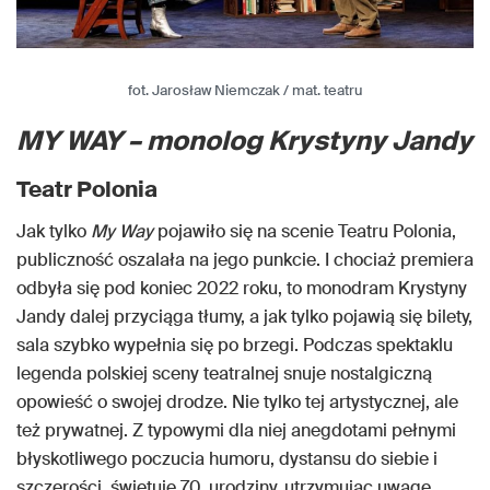
fot. Jarosław Niemczak / mat. teatru
MY WAY – monolog Krystyny Jandy
Teatr Polonia
Jak tylko
My Way
pojawiło się na scenie Teatru Polonia,
publiczność oszalała na jego punkcie. I chociaż premiera
odbyła się pod koniec 2022 roku, to monodram Krystyny
Jandy dalej przyciąga tłumy, a jak tylko pojawią się bilety,
sala szybko wypełnia się po brzegi. Podczas spektaklu
legenda polskiej sceny teatralnej snuje nostalgiczną
opowieść o swojej drodze. Nie tylko tej artystycznej, ale
też prywatnej. Z typowymi dla niej anegdotami pełnymi
błyskotliwego poczucia humoru, dystansu do siebie i
szczerości, świętuje 70. urodziny, utrzymując uwagę