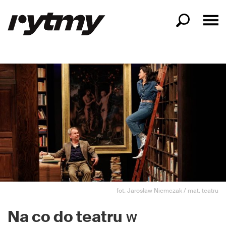
fot. Jarosław Niemczak / mat. teatru
Na co do teatru
w