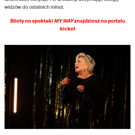
widzów do ostatnich minut.
Bilety
na spektakl
MY
WAY
znajdziesz na portalu
kicket