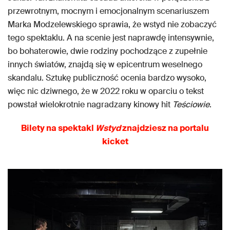
przewrotnym, mocnym i emocjonalnym scenariuszem
Marka Modzelewskiego sprawia, że wstyd nie zobaczyć
tego spektaklu. A na scenie jest naprawdę intensywnie,
bo bohaterowie, dwie rodziny pochodzące z zupełnie
innych światów, znajdą się w epicentrum weselnego
skandalu. Sztukę publiczność ocenia bardzo wysoko,
więc nic dziwnego, że w 2022 roku w oparciu o tekst
powstał wielokrotnie nagradzany kinowy hit
Teściowie
.
Bilety na spektakl
Wstyd
znajdziesz na portalu
kicket