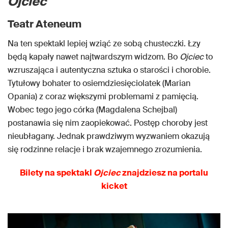
Ojciec
Teatr Ateneum
Na ten spektakl lepiej wziąć ze sobą chusteczki. Łzy
będą kapały nawet najtwardszym widzom. Bo
Ojciec
to
wzruszająca i autentyczna sztuka o starości i chorobie.
Tytułowy bohater to osiemdziesięciolatek (Marian
Opania) z coraz większymi problemami z pamięcią.
Wobec tego jego córka (Magdalena Schejbal)
postanawia się nim zaopiekować. Postęp choroby jest
nieubłagany. Jednak prawdziwym wyzwaniem okazują
się rodzinne relacje i brak wzajemnego zrozumienia.
Bilety na spektakl
Ojciec
znajdziesz na portalu
kicket