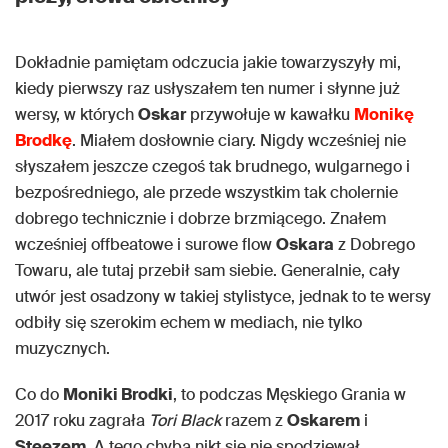
Dokładnie pamiętam odczucia jakie towarzyszyły mi,
kiedy pierwszy raz usłyszałem ten numer i słynne już
wersy, w których
Oskar
przywołuje w kawałku
Monikę
Brodkę
. Miałem dosłownie ciary. Nigdy wcześniej nie
słyszałem jeszcze czegoś tak brudnego, wulgarnego i
bezpośredniego, ale przede wszystkim tak cholernie
dobrego technicznie i dobrze brzmiącego. Znałem
wcześniej offbeatowe i surowe flow
Oskara
z Dobrego
Towaru, ale tutaj przebił sam siebie. Generalnie, cały
utwór jest osadzony w takiej stylistyce, jednak to te wersy
odbiły się szerokim echem w mediach, nie tylko
muzycznych.
Co do
Moniki Brodki
, to podczas Męskiego Grania w
2017 roku zagrała
Tori Black
razem z
Oskarem
i
Steezem
. A tego chyba nikt się nie spodziewał.