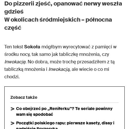
Do pizzerii zjeść, opanować nerwy weszła
gdzieś
W okolicach śródmiejskich – północna
część
Ten tekst
Sokoła
mógłbym wyrecytować z pamięci w
środku nocy, tak samo jak tabliczkę mnożenia, czy
Inwokację
. No dobra, może trochę przesadziłem z tą
tabliczką mnożenia i
Inwokacją
, ale wiecie o co mi
chodzi.
Zobacz także
Co obejrzeć po „Reniferku”? Te seriale powinny
wam się spodobać
Początki polskiego rapu: pierwsze kasety, dissy i
nadejście Scyzoryka