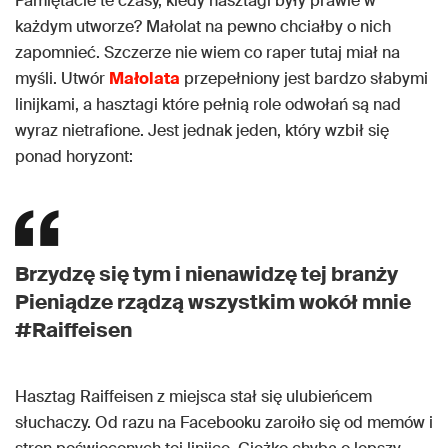
Pamiętacie te czasy, kiedy hasztagi były prawie w
każdym utworze? Małolat na pewno chciałby o nich
zapomnieć. Szczerze nie wiem co raper tutaj miał na
myśli. Utwór
Małolata
przepełniony jest bardzo słabymi
linijkami, a hasztagi które pełnią role odwołań są nad
wyraz nietrafione. Jest jednak jeden, który wzbił się
ponad horyzont:
Brzydzę się tym i nienawidzę tej branży
Pieniądze rządzą wszystkim wokół mnie
#Raiffeisen
Hasztag Raiffeisen z miejsca stał się ulubieńcem
słuchaczy. Od razu na Facebooku zaroiło się od memów i