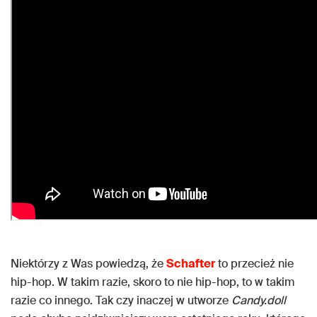
Niektórzy z Was powiedzą, że
Schafter
to przecież nie
hip-hop. W takim razie, skoro to nie hip-hop, to w takim
razie co innego. Tak czy inaczej w utworze
Candy.doll