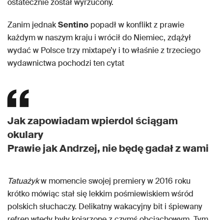
ostatecznie został wyrzucony.
Zanim jednak
Sentino
popadł w konflikt z prawie
każdym w naszym kraju i wrócił do Niemiec, zdążył
wydać w Polsce trzy mixtape’y i to właśnie z trzeciego
wydawnictwa pochodzi ten cytat
Jak zapowiadam wpierdol ściągam
okulary
Prawie jak Andrzej, nie będę gadał z wami
Tatuażyk
w momencie swojej premiery w 2016 roku
krótko mówiąc stał się lekkim pośmiewiskiem wśród
polskich słuchaczy. Delikatny wakacyjny bit i śpiewany
refren wtedy były kojarzone z czymś obciachowym. Tym