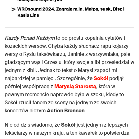
WROsound 2024. Zagrają m.in. Małpa, susk, Bisz i
Kasia Lins
Każdy Ponad Każdym
to po prostu kopalnia cytatów i
kozackich wersów. Chyba każdy słuchacz rapu kojarzy
wersy o Rysiu taksówkarzu, Janinie z warzywniaka, psie
gładzącym wąs i Grzesiu, który swoje alibi przesiedział w
jednym z kibli. Jednak to tekst o Marysi zapadł mi
najbardziej w pamięci. Szczególnie, że
Sokół
podjął
później współpracę z
Marysią Starostą
, która w
pewnym momencie naprawdę była w szoku, kiedy to
Sokół rzucił fanem ze sceny na jednym ze swoich
koncertów niczym
Action Bronson
.
Nie od dziś wiadomo, że
Sokół
jest jednym z lepszych
tekściarzy w naszym kraju, a ten kawałek to potwierdza.