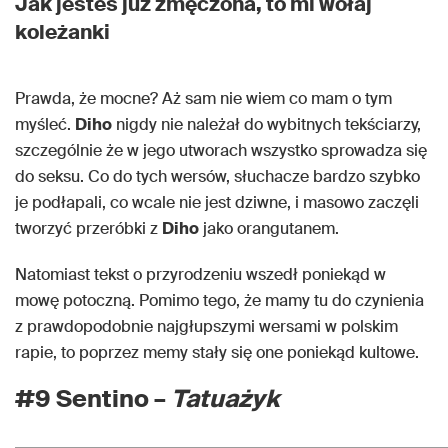
Jak jesteś już zmęczona, to mi wołaj
koleżanki
Prawda, że mocne? Aż sam nie wiem co mam o tym
myśleć.
Diho
nigdy nie należał do wybitnych tekściarzy,
szczególnie że w jego utworach wszystko sprowadza się
do seksu. Co do tych wersów, słuchacze bardzo szybko
je podłapali, co wcale nie jest dziwne, i masowo zaczęli
tworzyć przeróbki z
Diho
jako orangutanem.
Natomiast tekst o przyrodzeniu wszedł poniekąd w
mowę potoczną. Pomimo tego, że mamy tu do czynienia
z prawdopodobnie najgłupszymi wersami w polskim
rapie, to poprzez memy stały się one poniekąd kultowe.
#9 Sentino –
Tatuażyk