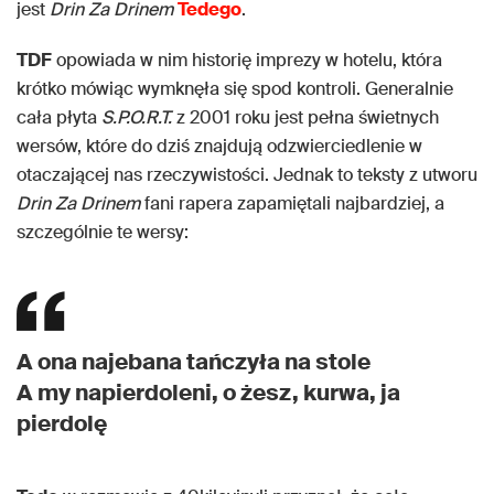
jest
Drin Za Drinem
Tedego
.
TDF
opowiada w nim historię imprezy w hotelu, która
krótko mówiąc wymknęła się spod kontroli. Generalnie
cała płyta
S.P.O.R.T.
z 2001 roku jest pełna świetnych
wersów, które do dziś znajdują odzwierciedlenie w
otaczającej nas rzeczywistości. Jednak to teksty z utworu
Drin Za Drinem
fani rapera zapamiętali najbardziej, a
szczególnie te wersy:
A ona najebana tańczyła na stole
A my napierdoleni, o żesz, kurwa, ja
pierdolę