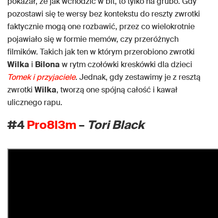
pokazał, że jak wchodzić w bit, to tylko na grubo. Gdy
pozostawi się te wersy bez kontekstu do reszty zwrotki
faktycznie mogą one rozbawić, przez co wielokrotnie
pojawiało się w formie memów, czy przeróżnych
filmików. Takich jak ten w którym przerobiono zwrotki
Wilka
i
Bilona
w rytm czołówki kreskówki dla dzieci
Tomek i przyjaciele
. Jednak, gdy zestawimy je z resztą
zwrotki
Wilka
, tworzą one spójną całość i kawał
ulicznego rapu.
#4
Pro8l3m
–
Tori Black