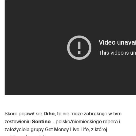
Skoro pojawił się
Diho
, to nie może zabraknąć w tym
zestawieniu
Sentino
– polsko/niemieckiego rapera i
założyciela grupy Get Money Live Life, z której