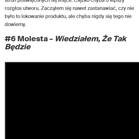
stron poświęconych tej linijce. Ciężko chyba o lepszy
rozgłos utworu. Zacząłem się nawet zastanawiać, czy nie
było to lokowanie produktu, ale chyba nigdy się tego nie
dowiemy.
#6 Molesta –
Wiedziałem, Że Tak
Będzie