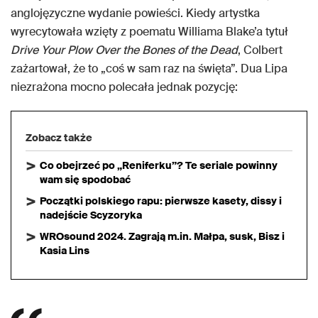
anglojęzyczne wydanie powieści. Kiedy artystka
wyrecytowała wzięty z poematu Williama Blake’a tytuł
Drive Your Plow Over the Bones of the Dead
, Colbert
zażartował, że to „coś w sam raz na święta”. Dua Lipa
niezrażona mocno polecała jednak pozycję:
Zobacz także
Co obejrzeć po „Reniferku”? Te seriale powinny
wam się spodobać
Początki polskiego rapu: pierwsze kasety, dissy i
nadejście Scyzoryka
WROsound 2024. Zagrają m.in. Małpa, susk, Bisz i
Kasia Lins