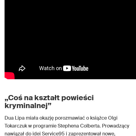
„Coś na kształt powieści
kryminalnej”
Dua Lipa miała okazję porozmawiać o książce Olgi
Tokarczuk w programie Stephena Colberta. Prowadzący
nawiązał do idei Service95 i zaprezentował nowe,