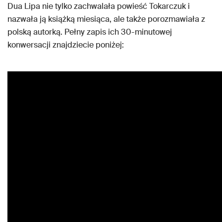
Dua Lipa nie tylko zachwalała powieść Tokarczuk i
nazwała ją książką miesiąca, ale także porozmawiała z
polską autorką. Pełny zapis ich 30-minutowej
konwersacji znajdziecie poniżej: