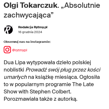
Olgi Tokarczuk
. „Absolutnie
zachwycająca”
Redakcja Rytmy.pl
16 grudnia 2024
Obserwuj nas na instagramie:
@rytmypl
Dua Lipa wytypowała dzieło polskiej
noblistki
Prowadź swój pług przez kości
umarłych
na książkę miesiąca. Ogłosiła
to w popularnym programie The Late
Show with Stephen Colbert.
Porozmawiała także z autorką.