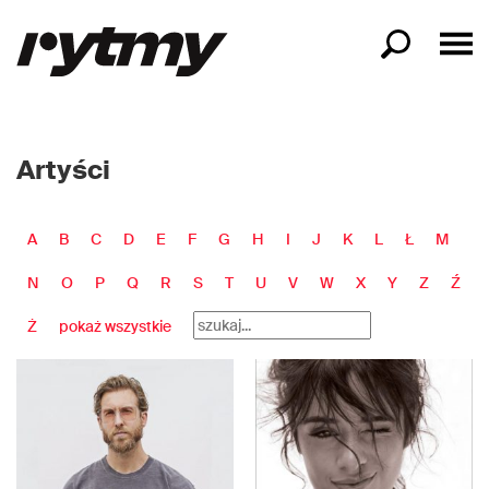
Artyści
A
B
C
D
E
F
G
H
I
J
K
L
Ł
M
N
O
P
Q
R
S
T
U
V
W
X
Y
Z
Ź
Ż
pokaż wszystkie