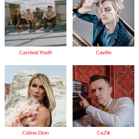
Carnival Youth
Caville
Céline Dion
CeZik