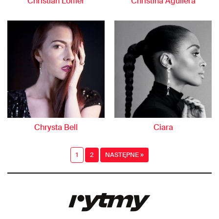
Christian Löffler
Christina Aguilera
Chrysta Bell
Ciara
1
2
NASTĘPNE »