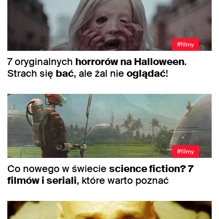
#filmy
7 oryginalnych
horrorów na Halloween
.
Strach się
bać
, ale żal nie
oglądać
!
#filmy
Co nowego w świecie
science fiction?
7
filmów i seriali
, które warto poznać