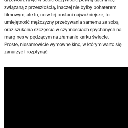
związaną z przeszłością, inaczej nie byłby bohaterem
filmowym, ale to, co w tej postaci najważniejsze, to
umiejętność mężczyzny przebywania samemu ze sobą
oraz szukania szczęścia w czynnościach spychanych na
margines w pędzącym na złamanie karku świecie.
Proste, niesamowicie wymowne kino, w którym warto się
zanurzyć i rozpłynąć.