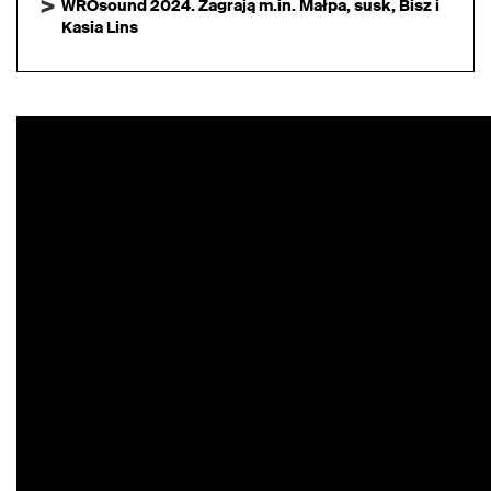
WROsound 2024. Zagrają m.in. Małpa, susk, Bisz i
Kasia Lins