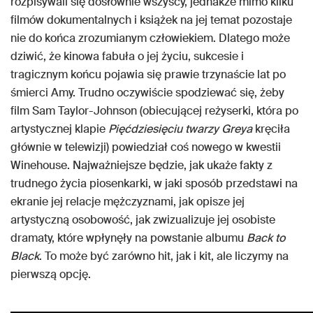
rozpisywali się dosłownie wszyscy, jednakże mimo kilku
filmów dokumentalnych i książek na jej temat pozostaje
nie do końca zrozumianym człowiekiem. Dlatego może
dziwić, że kinowa fabuła o jej życiu, sukcesie i
tragicznym końcu pojawia się prawie trzynaście lat po
śmierci Amy. Trudno oczywiście spodziewać się, żeby
film Sam Taylor-Johnson (obiecującej reżyserki, która po
artystycznej klapie
Pięćdziesięciu twarzy Greya
kręciła
głównie w telewizji) powiedział coś nowego w kwestii
Winehouse. Najważniejsze będzie, jak ukaże fakty z
trudnego życia piosenkarki, w jaki sposób przedstawi na
ekranie jej relacje mężczyznami, jak opisze jej
artystyczną osobowość, jak zwizualizuje jej osobiste
dramaty, które wpłynęły na powstanie albumu
Back to
Black
. To może być zarówno hit, jak i kit, ale liczymy na
pierwszą opcję.