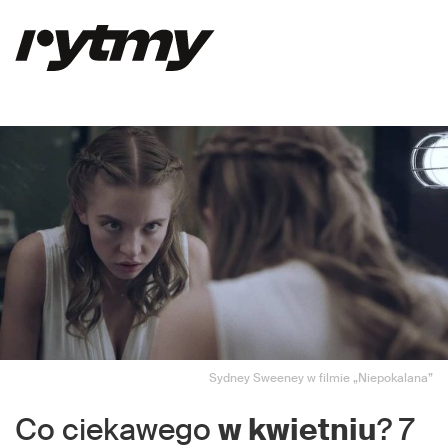
Sydney Sweeney w filmie „Niepokalana”
Co ciekawego
w kwietniu
? 7