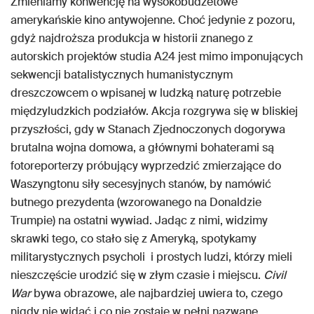
Zmieniamy konwencję na wysokobudżetowe
amerykańskie kino antywojenne. Choć jedynie z pozoru,
gdyż najdroższa produkcja w historii znanego z
autorskich projektów studia A24 jest mimo imponujących
sekwencji batalistycznych humanistycznym
dreszczowcem o wpisanej w ludzką naturę potrzebie
międzyludzkich podziałów. Akcja rozgrywa się w bliskiej
przyszłości, gdy w Stanach Zjednoczonych dogorywa
brutalna wojna domowa, a głównymi bohaterami są
fotoreporterzy próbujący wyprzedzić zmierzające do
Waszyngtonu siły secesyjnych stanów, by namówić
butnego prezydenta (wzorowanego na Donaldzie
Trumpie) na ostatni wywiad. Jadąc z nimi, widzimy
skrawki tego, co stało się z Ameryką, spotykamy
militarystycznych psycholi i prostych ludzi, którzy mieli
nieszczęście urodzić się w złym czasie i miejscu.
Civil
War
bywa obrazowe, ale najbardziej uwiera to, czego
nigdy nie widać i co nie zostaje w pełni nazwane.