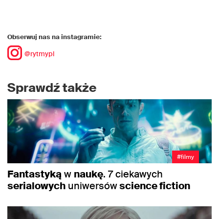
Obserwuj nas na instagramie:
@rytmypl
Sprawdź także
#filmy
Fantastyką
w
naukę
. 7 ciekawych
serialowych
uniwersów
science fiction