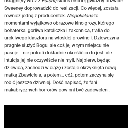
osiągnięty wraz z
Euforią
status młodej gwiazdy pozwolił
Sweeney doprowadzić do realizacji. Co więcej, została
również jedną z producentek.
Niepokalana
to
momentami wyjątkowo obrazowe kino grozy, którego
bohaterka, gorliwa katoliczka i zakonnica, trafia do
urokliwego klasztoru na włoskiej prowincji. Dziewczyna
pragnie służyć Bogu, ale coś jej w tym miejscu nie
pasuje – nie potrafi dokładnie określić co to jest, ale
intuicja jej nie oczywiście nie myli. Najpierw, będąc
dziewicą, zachodzi w ciążę i zostaje okrzyknięta nową
matką Zbawiciela, a potem… cóż, potem zaczyna się
robić jeszcze dziwniej. Dość napisać, że fani
makabrycznych horrorów powinni być zadowoleni.