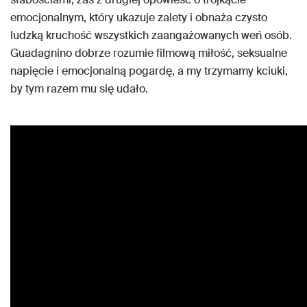
emocjonalnym, który ukazuje zalety i obnaża czysto
ludzką kruchość wszystkich zaangażowanych weń osób.
Guadagnino dobrze rozumie filmową miłość, seksualne
napięcie i emocjonalną pogardę, a my trzymamy kciuki,
by tym razem mu się udało.