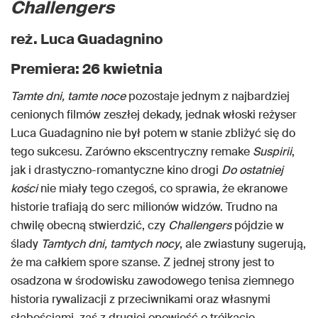
Challengers
reż. Luca Guadagnino
Premiera: 26 kwietnia
Tamte dni, tamte noce
pozostaje jednym z najbardziej
cenionych filmów zeszłej dekady, jednak włoski reżyser
Luca Guadagnino nie był potem w stanie zbliżyć się do
tego sukcesu. Zarówno ekscentryczny remake
Suspirii
,
jak i drastyczno-romantyczne kino drogi
Do ostatniej
kości
nie miały tego czegoś, co sprawia, że ekranowe
historie trafiają do serc milionów widzów. Trudno na
chwilę obecną stwierdzić, czy
Challengers
pójdzie w
ślady
Tamtych dni, tamtych nocy
, ale zwiastuny sugerują,
że ma całkiem spore szanse. Z jednej strony jest to
osadzona w środowisku zawodowego tenisa ziemnego
historia rywalizacji z przeciwnikami oraz własnymi
słabościami, zaś z drugiej opowieść o trójkącie