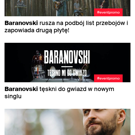
#eventpromo
Baranovski
rusza na podbój list przebojów i
zapowiada drugą płytę!
#eventpromo
Baranovski
tęskni do gwiazd w nowym
singlu