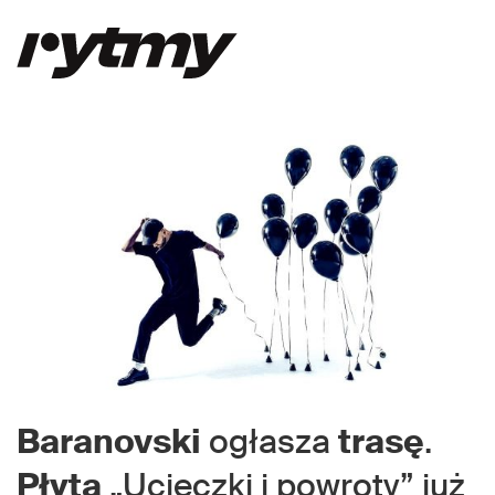
Baranovski
ogłasza
trasę
.
Płyta
„Ucieczki i powroty” już