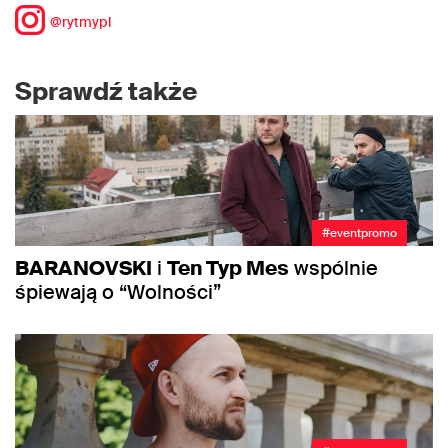
@rytmypl
Sprawdź także
#eventpromo
BARANOVSKI
i
Ten Typ Mes
wspólnie
śpiewają o “Wolności”