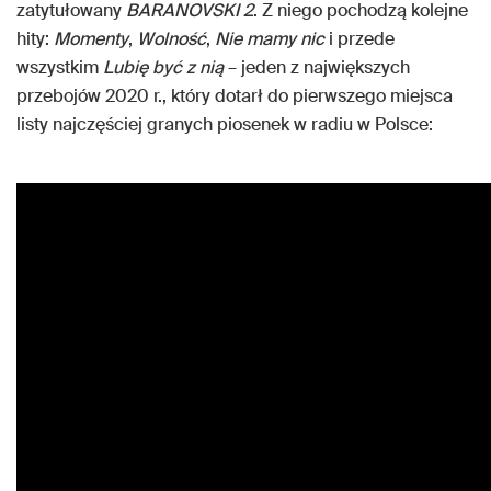
zatytułowany
BARANOVSKI 2
. Z niego pochodzą kolejne
hity:
Momenty
,
Wolność
,
Nie mamy nic
i przede
wszystkim
Lubię być z nią
– jeden z największych
przebojów 2020 r., który dotarł do pierwszego miejsca
listy najczęściej granych piosenek w radiu w Polsce: