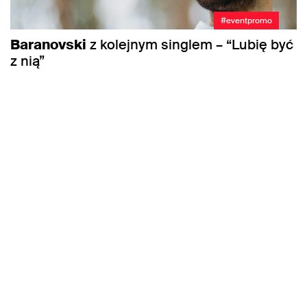
#eventpromo
Baranovski
z kolejnym singlem – “Lubię być
z nią”