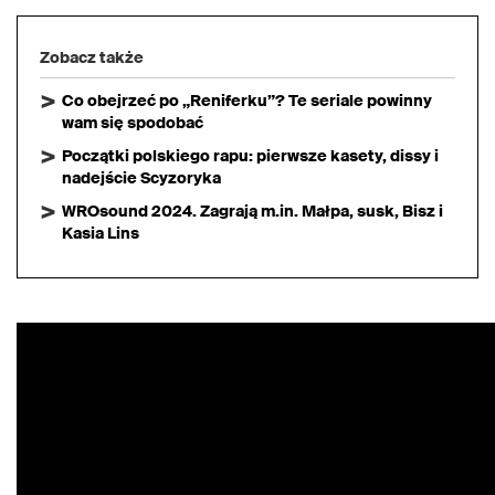
Zobacz także
Co obejrzeć po „Reniferku”? Te seriale powinny
wam się spodobać
Początki polskiego rapu: pierwsze kasety, dissy i
nadejście Scyzoryka
WROsound 2024. Zagrają m.in. Małpa, susk, Bisz i
Kasia Lins