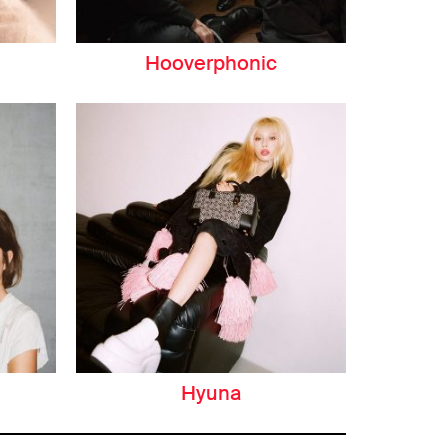
Hooverphonic
Hyuna