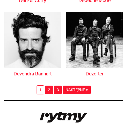
Denzel Curry
Depeche Mode
Devendra Banhart
Dezerter
1
2
3
NASTĘPNE »