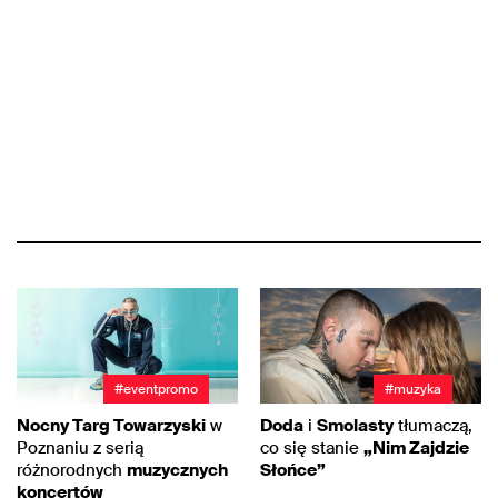
#eventpromo
#muzyka
Nocny Targ Towarzyski
w
Doda
i
Smolasty
tłumaczą,
Poznaniu z serią
co się stanie
„Nim Zajdzie
różnorodnych
muzycznych
Słońce”
koncertów