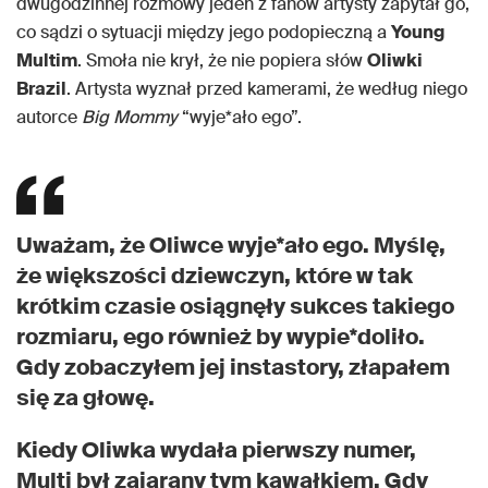
dwugodzinnej rozmowy jeden z fanów artysty zapytał go,
co sądzi o sytuacji między jego podopieczną a
Young
Multim
. Smoła nie krył, że nie popiera słów
Oliwki
Brazil
. Artysta wyznał przed kamerami, że według niego
autorce
Big Mommy
“wyje*ało ego”.
Uważam, że Oliwce wyje*ało ego. Myślę,
że większości dziewczyn, które w tak
krótkim czasie osiągnęły sukces takiego
rozmiaru, ego również by wypie*doliło.
Gdy zobaczyłem jej instastory, złapałem
się za głowę.
Kiedy Oliwka wydała pierwszy numer,
Multi był zajarany tym kawałkiem. Gdy