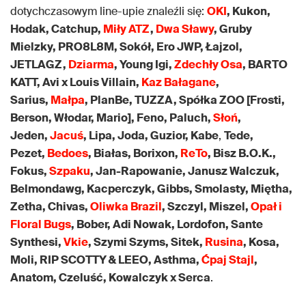
dotychczasowym line-upie znaleźli się:
OKI
, Kukon,
Hodak, Catchup,
Miły ATZ
,
Dwa Sławy
, Gruby
Mielzky, PRO8L8M, Sokół, Ero JWP, Łajzol,
JETLAGZ,
Dziarma
, Young Igi,
Zdechły Osa
, BARTO
KATT, Avi x Louis Villain,
Kaz Bałagane
,
Sarius,
Małpa
, PlanBe, TUZZA, Spółka ZOO [Frosti,
Berson, Włodar, Mario], Feno, Paluch,
Słoń
,
Jeden,
Jacuś
, Lipa, Joda, Guzior, Kabe
,
Tede,
Pezet,
Bedoes
, Białas, Borixon,
ReTo
, Bisz B.O.K.,
Fokus,
Szpaku
, Jan-Rapowanie, Janusz Walczuk,
Belmondawg, Kacperczyk, Gibbs, Smolasty, Miętha,
Zetha, Chivas,
Oliwka Brazil
, Szczyl, Miszel,
Opał i
Floral Bugs
, Bober, Adi Nowak, Lordofon, Sante
Synthesi,
Vkie
, Szymi Szyms, Sitek,
Rusina
, Kosa,
Moli, RIP SCOTTY & LEEO, Asthma,
Ćpaj Stajl
,
Anatom, Czeluść, Kowalczyk x Serca
.