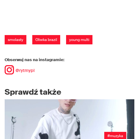
smolasty
Oliwka brazil
young multi
Obserwuj nas na instagramie:
@rytmypl
Sprawdź także
#muzyka