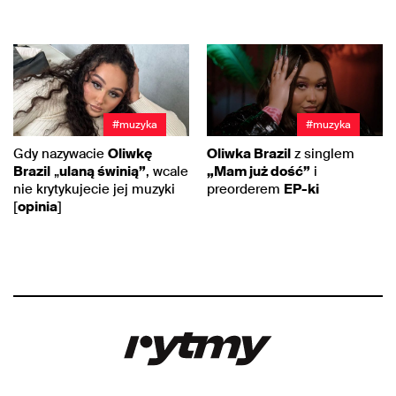
#muzyka
#muzyka
Gdy nazywacie
Oliwkę
Oliwka Brazil
z singlem
Brazil
„
ulaną świnią”
, wcale
„Mam już dość”
i
nie krytykujecie jej muzyki
preorderem
EP-ki
[
opinia
]