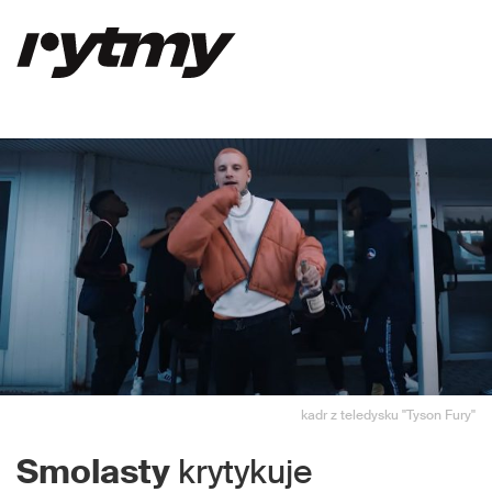
kadr z teledysku "Tyson Fury"
Smolasty
krytykuje