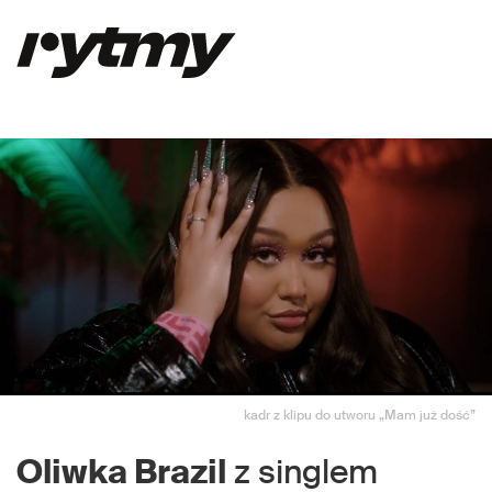
kadr z klipu do utworu „Mam już dość”
Oliwka Brazil
z singlem