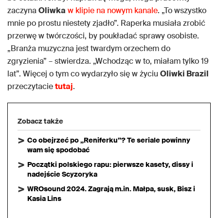
zaczyna
Oliwka
w klipie na nowym kanale
. „To wszystko
mnie po prostu niestety zjadło”. Raperka musiała zrobić
przerwę w twórczości, by poukładać sprawy osobiste.
„Branża muzyczna jest twardym orzechem do
zgryzienia” – stwierdza. „Wchodząc w to, miałam tylko 19
lat”. Więcej o tym co wydarzyło się w życiu
Oliwki Brazil
przeczytacie
tutaj
.
Zobacz także
Co obejrzeć po „Reniferku”? Te seriale powinny
wam się spodobać
Początki polskiego rapu: pierwsze kasety, dissy i
nadejście Scyzoryka
WROsound 2024. Zagrają m.in. Małpa, susk, Bisz i
Kasia Lins