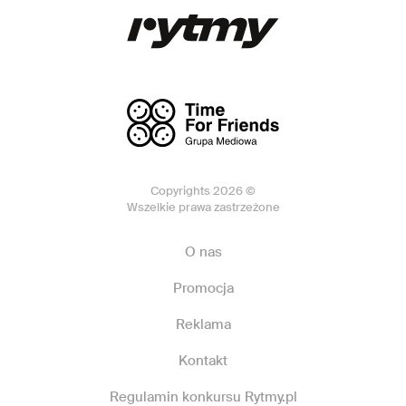
Copyrights 2026 ©
Wszelkie prawa zastrzeżone
O nas
Promocja
Reklama
Kontakt
Regulamin konkursu Rytmy.pl