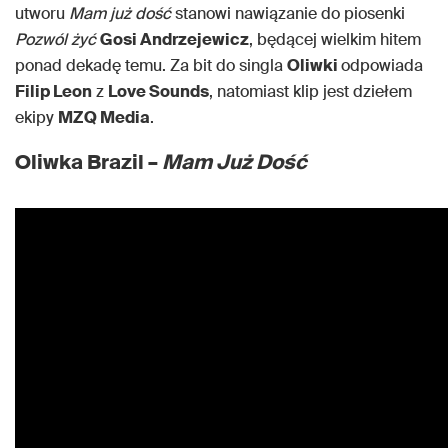
utworu
Mam już dość
stanowi nawiązanie do piosenki
Pozwól żyć
Gosi Andrzejewicz
, będącej wielkim hitem
ponad dekadę temu. Za bit do singla
Oliwki
odpowiada
Filip Leon
z
Love Sounds
, natomiast klip jest dziełem
ekipy
MZQ Media
.
Oliwka Brazil –
Mam Już Dość