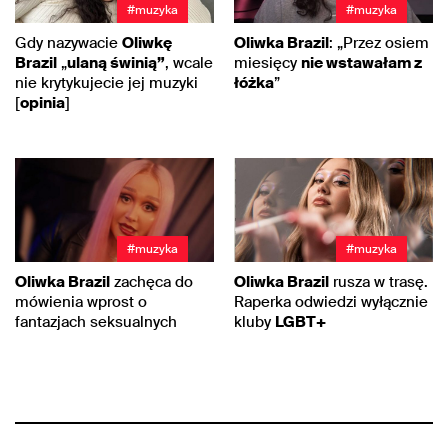
#muzyka
#muzyka
Gdy nazywacie
Oliwkę
Oliwka Brazil
: „Przez osiem
Brazil
„
ulaną świnią”
, wcale
miesięcy
nie wstawałam z
nie krytykujecie jej muzyki
łóżka
”
[
opinia
]
#muzyka
#muzyka
Oliwka Brazil
zachęca do
Oliwka Brazil
rusza w trasę.
mówienia wprost o
Raperka odwiedzi wyłącznie
fantazjach seksualnych
kluby
LGBT+