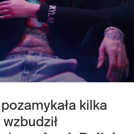
pozamykała kilka
y
wzbudził