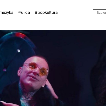
muzyka
#ulica
#popkultura