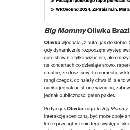
Początki polskiego rapu: pierwsze ka
WROsound 2024. Zagrają m.in. Małpa,
Big Mommy
Oliwka Brazi
Oliwka
wjechała „z buta” jak do siebie.
gdy dynamicznie rozpoczęła występ sw
całe show nie tylko wizualnie, ale i muz
na koncertach co dziesiąte słowo, rape
smutne, że doszliśmy do momentu, w kt
rangi czegoś, co należy chwalić, ale to w
nacisk jednak na stronę wizualną, zabawę
jednak publiczności pełen pakiet.
Po tym jak
Oliwka
zagrała
Big Mommy
,
interakcję sceniczną, być może oboje ar
które przy ogłoszeniu tego występu jako