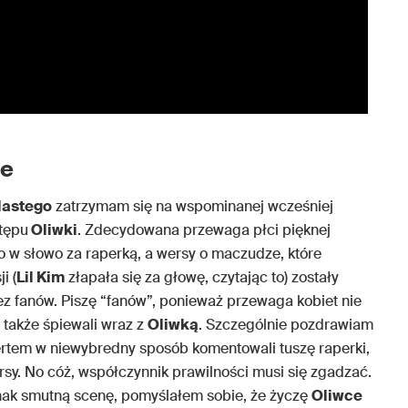
te
astego
zatrzymam się na wspominanej wcześniej
stępu
Oliwki
. Zdecydowana przewaga płci pięknej
o w słowo za raperką, a wersy o maczudze, które
i (
Lil Kim
złapała się za głowę, czytając to) zostały
ez fanów. Piszę “fanów”, ponieważ przewaga kobiet nie
 także śpiewali wraz z
Oliwką
. Szczególnie pozdrawiam
ertem w niewybredny sposób komentowali tuszę raperki,
sy. No cóż, współczynnik prawilności musi się zgadzać.
nak smutną scenę, pomyślałem sobie, że życzę
Oliwce