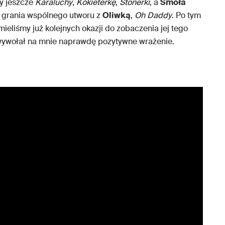
my jeszcze
Karaluchy
,
Kokieterkę
,
Stonerki
, a
Smoła
ji grania wspólnego utworu z
Oliwką
,
Oh Daddy
. Po tym
mieliśmy już kolejnych okazji do zobaczenia jej tego
 wywołał na mnie naprawdę pozytywne wrażenie.