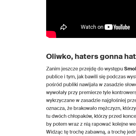
Oliwko, haters gonna ha
Zanim jeszcze przejdę do występu
Smol
publice i tym, jak bawili się podczas wy
pośród publiki nawijała w zasadzie słow
wywołały przy premierze tyle kontrowersj
wykrzyczane w zasadzie najgłośniej prz
oznacza, że brakowało mężczyzn, którzy
tu dwóch chłopaków, którzy przed konc
by potem wraz z nią rapować kolejne wer
Widząc tę trochę zabawną, a trochę jed