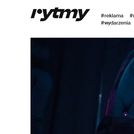
#reklama
#
#wydarzenia