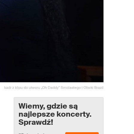
kadr z klipu do utworu „Oh Daddy" Smolastego i Oliwki Brazil
Wiemy, gdzie są
najlepsze koncerty.
Sprawdź!