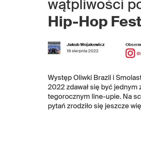
wątpliwości 
Hip-Hop Festi
Jakub Wojakowicz
Obserwu
18 sierpnia 2022
@
Występ Oliwki Brazil i Smola
2022 zdawał się być jednym 
tegorocznym line-upie. Na sc
pytań zrodziło się jeszcze wię