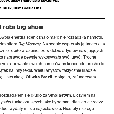
sety, dissy i nadejście Scyzoryka
 susk, Bisz i Kasia Lins
l robi big show
 Swoją energią sceniczną o mało nie rozsadziła namiotu,
oim hitem
Big Mommy
. Na scenie wspierały ją tancerki, a
ycznie robiło wrażenie, bo w dobie artystów nawijających
rka naprawdę pewnie wykonywała swój utwór. Trochę
órym rapowanie swoich numerów na koncercie urosło do
ątek na inny tekst. Wielu artystów faktycznie kładzie
 i interakcję.
Oliwka Brazil
robiąc to, zafundowała
 rozglądałem się długo za
Smolastym
. Liczyłem na
tystów funkcjonujących jako hypemani dla siebie rzeczy,
 duet wydały mi się najciekawsze. Niestety niczego