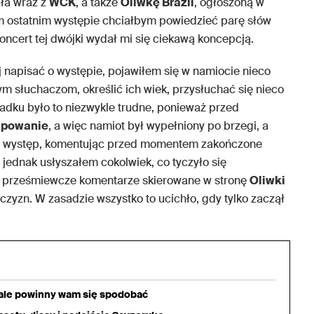
ała wraz z
WCK
, a także
Oliwkę Brazil
, ogłoszoną w
ym ostatnim występie chciałbym powiedzieć parę słów
ncert tej dwójki wydał mi się ciekawą koncepcją.
napisać o występie, pojawiłem się w namiocie nieco
m słuchaczom, określić ich wiek, przysłuchać się nieco
dku było to niezwykle trudne, ponieważ przed
apowanie
, a więc namiot był wypełniony po brzegi, a
jny występ, komentując przed momentem zakończone
ż jednak usłyszałem cokolwiek, co tyczyło się
 prześmiewcze komentarze skierowane w stronę
Oliwki
czyzn. W zasadzie wszystko to ucichło, gdy tylko zaczął
iale powinny wam się spodobać