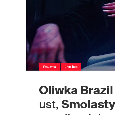
#muzyka
#hip-hop
Oliwka Brazil
ust,
Smolast