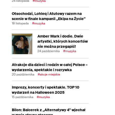
24 listopada
#muzyka
Otsochodzi, Lohleq i Atutowy razem na
scenie w finale kampanii „Ekipa na Życie”
18 listopada
#muzyka
Amber Mark i dodie. Dwie
artystki, których koncertów
nie można przegapić!
24 października
#muzyka
Atrakcje dla dzieci i rodzin w całej Polsce –
wydarzenia, spektakle i rozrywka
20 października
#akcje miejskie
Imprezy, koncerty i spektakle. TOP 10
wydarzeń na Halloween 2025
15 października
#muzyka
Bilon: Balcerek z „Alternatywy 4” wjechał
w moje struny głosowe