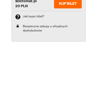
Biletomat.pl
KUP BILET
20 PLN
Jak kupić bilet?
Bezpieczne zakupy u oficjalnych
dystrybutorów