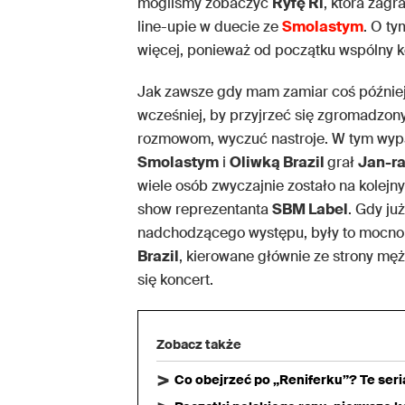
mogliśmy zobaczyć
Ryfę Ri
, która zagr
line-upie w duecie ze
Smolastym
. O t
więcej, ponieważ od początku wspólny ko
Jak zawsze gdy mam zamiar coś później 
wcześniej, by przyjrzeć się zgromadzony
rozmowom, wyczuć nastroje. W tym wypa
Smolastym
i
Oliwką Brazil
grał
Jan-r
wiele osób zwyczajnie zostało na kole
show reprezentanta
SBM Label
. Gdy ju
nadchodzącego występu, były to mocno
Brazil
, kierowane głównie ze strony męż
się koncert.
Zobacz także
Co obejrzeć po „Reniferku”? Te ser