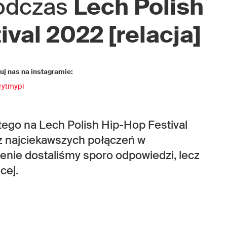
podczas
Lech Polish
val 2022 [relacja]
j nas na instagramie:
rytmypl
stego na Lech Polish Hip-Hop Festival
z najciekawszych połączeń w
enie dostaliśmy sporo odpowiedzi, lecz
cej.