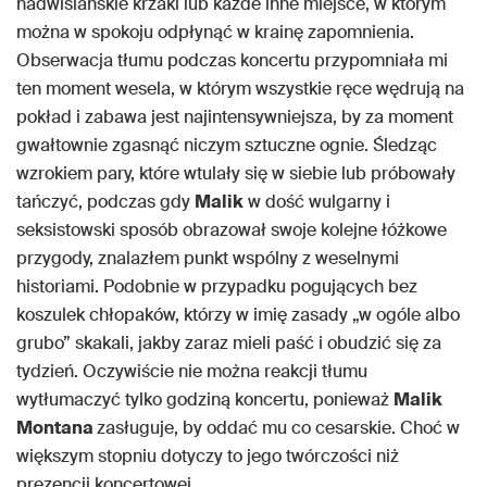
nadwiślańskie krzaki lub każde inne miejsce, w którym
można w spokoju odpłynąć w krainę zapomnienia.
Obserwacja tłumu podczas koncertu przypomniała mi
ten moment wesela, w którym wszystkie ręce wędrują na
pokład i zabawa jest najintensywniejsza, by za moment
gwałtownie zgasnąć niczym sztuczne ognie. Śledząc
wzrokiem pary, które wtulały się w siebie lub próbowały
tańczyć, podczas gdy
Malik
w dość wulgarny i
seksistowski sposób obrazował swoje kolejne łóżkowe
przygody, znalazłem punkt wspólny z weselnymi
historiami. Podobnie w przypadku pogujących bez
koszulek chłopaków, którzy w imię zasady „w ogóle albo
grubo” skakali, jakby zaraz mieli paść i obudzić się za
tydzień. Oczywiście nie można reakcji tłumu
wytłumaczyć tylko godziną koncertu, ponieważ
Malik
Montana
zasługuje, by oddać mu co cesarskie. Choć w
większym stopniu dotyczy to jego twórczości niż
prezencji koncertowej.