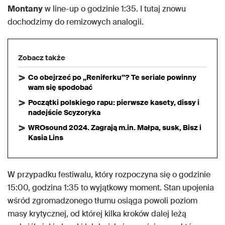
Montany
w line-up o godzinie 1:35. I tutaj znowu
dochodzimy do remizowych analogii.
Zobacz także
Co obejrzeć po „Reniferku”? Te seriale powinny
wam się spodobać
Początki polskiego rapu: pierwsze kasety, dissy i
nadejście Scyzoryka
WROsound 2024. Zagrają m.in. Małpa, susk, Bisz i
Kasia Lins
W przypadku festiwalu, który rozpoczyna się o godzinie
15:00, godzina 1:35 to wyjątkowy moment. Stan upojenia
wśród zgromadzonego tłumu osiąga powoli poziom
masy krytycznej, od której kilka kroków dalej leżą