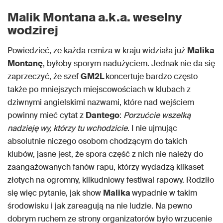
Malik Montana a.k.a. weselny
wodzirej
Powiedzieć, ze każda remiza w kraju widziała już
Malika
Montanę
, byłoby sporym nadużyciem. Jednak nie da się
zaprzeczyć, że szef
GM2L
koncertuje bardzo często
także po mniejszych miejscowościach w klubach z
dziwnymi angielskimi nazwami, które nad wejściem
powinny mieć cytat z
Dantego
:
Porzućcie wszelką
nadzieję wy, którzy tu wchodzicie
. I nie ujmując
absolutnie niczego osobom chodzącym do takich
klubów, jasne jest, że spora część z nich nie należy do
zaangażowanych fanów rapu, którzy wydadzą kilkaset
złotych na ogromny, kilkudniowy festiwal rapowy. Rodziło
się więc pytanie, jak show
Malika
wypadnie w takim
środowisku i jak zareagują na nie ludzie. Na pewno
dobrym ruchem ze strony organizatorów było wrzucenie