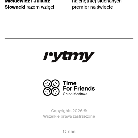
Mickiewicz
i
Juliusz
najchętniej słuchanych
Słowack
i razem wzięci
premier na świecie
Copyrights 2026 ©
Wszelkie prawa zastrzeżone
O nas