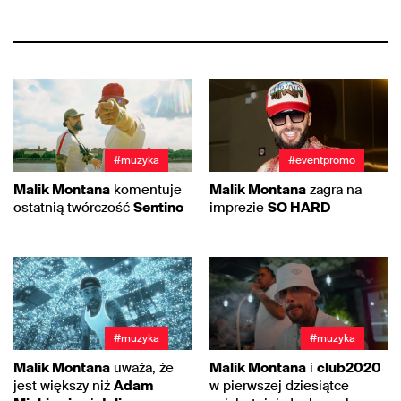
#muzyka
#eventpromo
Malik Montana
komentuje
Malik Montana
zagra na
ostatnią twórczość
Sentino
imprezie
SO HARD
#muzyka
#muzyka
Malik Montana
uważa, że
Malik Montana
i
club2020
jest większy niż
Adam
w pierwszej dziesiątce