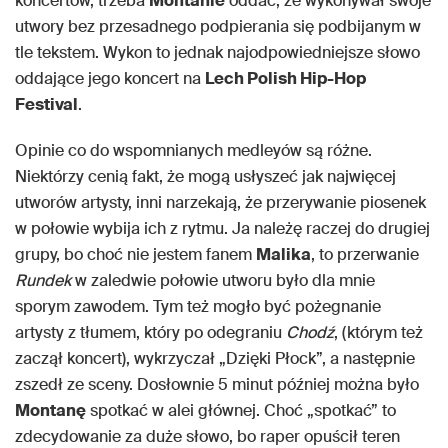
koncertów, trzeba
Montanie
oddać, że wykonywał swoje
utwory bez przesadnego podpierania się podbijanym w
tle tekstem. Wykon to jednak najodpowiedniejsze słowo
oddające jego koncert na
Lech Polish Hip-Hop
Festival
.
Opinie co do wspomnianych medleyów są różne.
Niektórzy cenią fakt, że mogą usłyszeć jak najwięcej
utworów artysty, inni narzekają, że przerywanie piosenek
w połowie wybija ich z rytmu. Ja należę raczej do drugiej
grupy, bo choć nie jestem fanem
Malika
, to przerwanie
Rundek
w zaledwie połowie utworu było dla mnie
sporym zawodem. Tym też mogło być pożegnanie
artysty z tłumem, który po odegraniu
Chodź
, (którym też
zaczął koncert), wykrzyczał „Dzięki Płock”, a następnie
zszedł ze sceny. Dosłownie 5 minut później można było
Montanę
spotkać w alei głównej. Choć „spotkać” to
zdecydowanie za duże słowo, bo raper opuścił teren