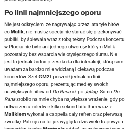
Po linii najmniejszego oporu
Nie jest odkryciem, że nagrywając przez lata tyle hitów
co
Malik
, nie musisz specjalnie starać się przekonywać
publiki, by śpiewała wraz z tobą teksty. Podczas koncertu
w Płocku nie było ani jednego utworu,w którym Malik
pozostałby bez wsparcia wielotysięcznego tłumu. Nie
jest to jednak żadna przeszkoda dla interakcji, którą sam
uważam za bardzo mile widzianą i ciekawą podczas
koncertów. Szef
GM2L
poszedł jednak po linii
najmniejszego oporu, prezentując medley swoich
największych hitów od
Do Rana
aż po
Jetlag
. Samo
Do
Rana
zrobiło na mnie chyba największe wrażenie, gdy po
odtworzeniu zaledwie kilku sekund bitu tłum wraz z
Malikiem
wykonał a cappella cały refren oraz pierwszą
zwrotkę. Patrząc na to, jak wygląda dziś wiele trapowych