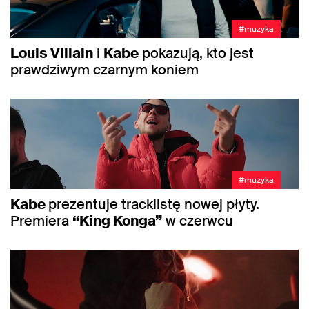
#muzyka
Louis Villain
i
Kabe
pokazują, kto jest
prawdziwym czarnym koniem
#muzyka
Kabe
prezentuje tracklistę nowej płyty.
Premiera
“King Konga”
w czerwcu