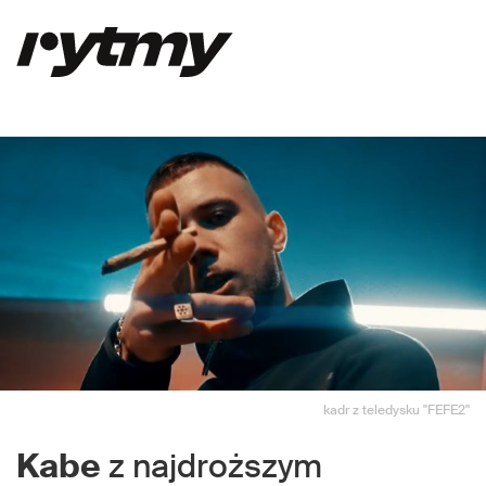
kadr z teledysku "FEFE2"
Kabe
z najdroższym