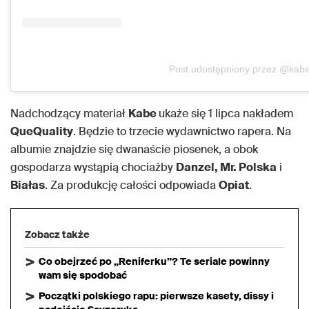
Post udostępniony przez @kab
Nadchodzący materiał
Kabe
ukaże się 1 lipca nakładem
QueQuality
. Będzie to trzecie wydawnictwo rapera. Na
albumie znajdzie się dwanaście piosenek, a obok
gospodarza wystąpią chociażby
Danzel, Mr. Polska
i
Białas
. Za produkcję całości odpowiada
Opiat
.
Zobacz także
Co obejrzeć po „Reniferku”? Te seriale powinny
wam się spodobać
Początki polskiego rapu: pierwsze kasety, dissy i