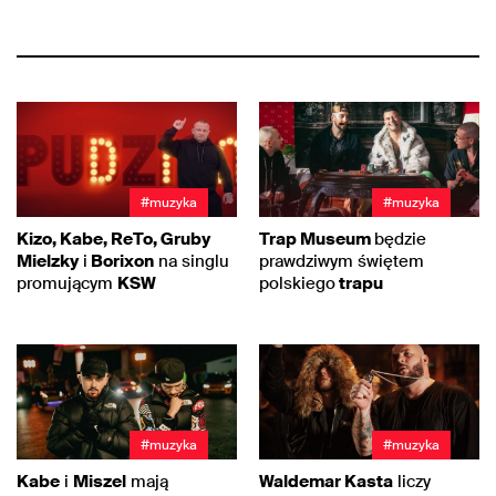
#muzyka
#muzyka
Kizo, Kabe, ReTo, Gruby
Trap Museum
będzie
Mielzky
i
Borixon
na singlu
prawdziwym świętem
promującym
KSW
polskiego
trapu
#muzyka
#muzyka
Kabe
i
Miszel
mają
Waldemar Kasta
liczy