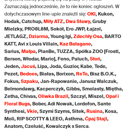
Zaznaczają jednocześnie, że to nie koniec ogłoszeń. W
dotychczasowym line-upie znaleźli się:
OKI
, Kukon,
Hodak, Catchup,
Miły ATZ
,
Dwa Sławy
, Gruby
Mielzky, PRO8L8M, Sokół, Ero JWP, Łajzol,
JETLAGZ,
Dziarma
, Young Igi,
Zdechły Osa
, BARTO
KATT, Avi x Louis Villain,
Kaz Bałagane
,
Sarius,
Małpa
, PlanBe, TUZZA, Spółka ZOO [Frosti,
Berson, Włodar, Mario], Feno, Paluch,
Słoń
,
Jeden,
Jacuś
, Lipa, Joda, Guzior, Kabe
,
Tede,
Pezet,
Bedoes
, Białas, Borixon,
ReTo
, Bisz B.O.K.,
Fokus,
Szpaku
, Jan-Rapowanie, Janusz Walczuk,
Belmondawg, Kacperczyk, Gibbs, Smolasty, Miętha,
Zetha, Chivas,
Oliwka Brazil
, Szczyl, Miszel,
Opał i
Floral Bugs
, Bober, Adi Nowak, Lordofon, Sante
Synthesi,
Vkie
, Szymi Szyms, Sitek,
Rusina
, Kosa,
Moli, RIP SCOTTY & LEEO, Asthma,
Ćpaj Stajl
,
Anatom, Czeluść, Kowalczyk x Serca
.