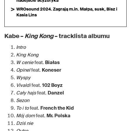
nadejście Scyzoryka
WROsound 2024. Zagrają m.in. Małpa, susk, Bisz i
Kasia Lins
Kabe –
King Kong
– tracklista albumu
Intro
King Kong
W cenie
feat.
Białas
Opinel
feat.
Koneser
Wyspy
Vivaldi
feat.
102 Boyz
Cały hajs
feat.
Danzel
Sezon
To i to
feat.
French the Kid
Mój dom
feat.
Mr. Polska
Dziś nie
Outro