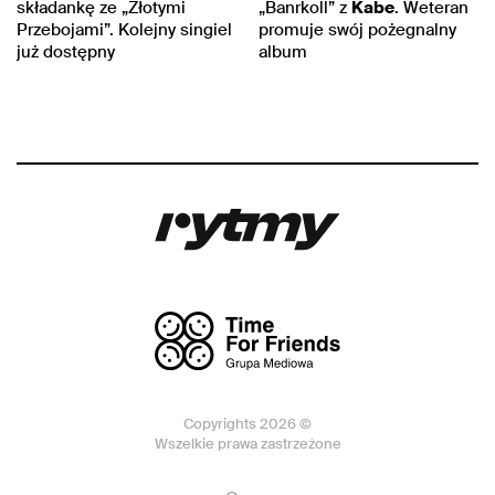
składankę ze „Złotymi
„Banrkoll” z
Kabe
. Weteran
Przebojami”. Kolejny singiel
promuje swój pożegnalny
już dostępny
album
Copyrights 2026 ©
Wszelkie prawa zastrzeżone