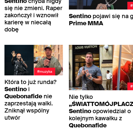
Sentino
chyba nigdy
#
się nie zmieni. Raper
zakończył i wznowił
Sentino
pojawi się na g
karierę w niecałą
Prime MMA
dobę
#muzyka
Która to już runda?
#
Sentino
i
Quebonafide
nie
Nie tylko
zaprzestają walki.
„ŚWIATTOMÓJPLAC
Zniknął wspólny
Sentino
opowiedział o
utwór
kolejnym kawałku z
Quebonafide