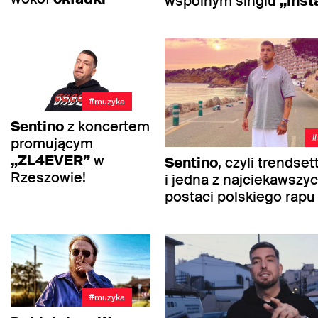
wspólnym singlu
„Inst
#muzyka
Sentino
z koncertem
#
promującym
„ZL4EVER”
w
Sentino
, czyli trendse
Rzeszowie!
i jedna z najciekawszy
postaci polskiego rapu
#muzyka