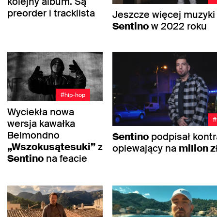
kolejny album. Są
preorder i tracklista
Jeszcze więcej muzyki
Sentino
w 2022 roku
#hip-hop
Wyciekła nowa
#
wersja kawałka
Belmondno
Sentino
podpisał kontr
„Wszokusątesuki”
z
opiewający na
milion z
Sentino
na feacie