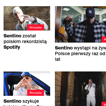
#muzyka
Sentino
został
#
polskim rekordzistą
Spotify
Sentino
wystąpi na ży
Polsce pierwszy raz od
lat
#muzyka
Sentino
szykuje
#