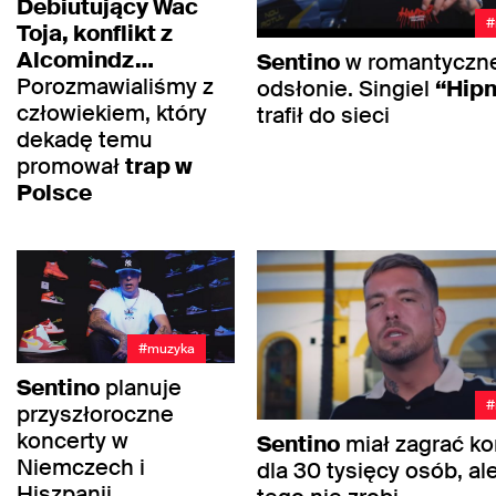
Debiutujący Wac
#
Toja, konflikt z
Alcomindz…
Sentino
w romantyczn
Porozmawialiśmy z
odsłonie. Singiel
“Hip
człowiekiem, który
trafił do sieci
dekadę temu
promował
trap w
Polsce
#muzyka
Sentino
planuje
#
przyszłoroczne
koncerty w
Sentino
miał zagrać ko
Niemczech i
dla 30 tysięcy osób, al
Hiszpanii