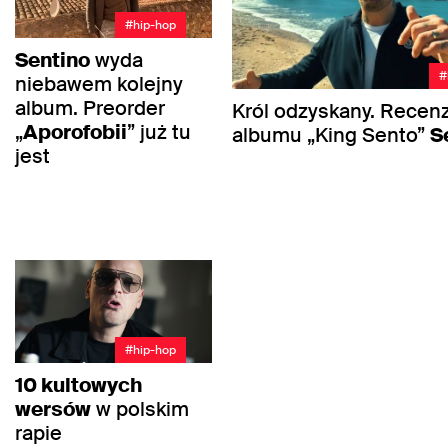
#hip-hop
Sentino
wyda
#
niebawem kolejny
album. Preorder
Król odzyskany. Recenz
„
Aporofobii
” już tu
albumu „King Sento”
S
jest
#hip-hop
10 kultowych
wersów
w polskim
rapie