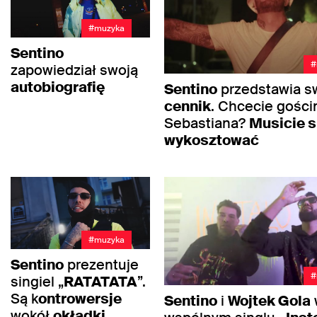
#muzyka
Sentino
#
zapowiedział swoją
autobiografię
Sentino
przedstawia s
cennik
. Chcecie gości
Sebastiana?
Musicie s
wykosztować
#muzyka
Sentino
prezentuje
#
singiel „
RATATATA
”.
Są k
ontrowersje
Sentino
i
Wojtek Gola
wokół
okładki