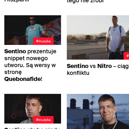
tego nie zrobi
#muzyka
Sentino
prezentuje
#
snippet nowego
utworu. Są wersy w
Sentino
vs
Nitro
– ciąg
stronę
konfliktu
Quebonafide
!
#muzyka