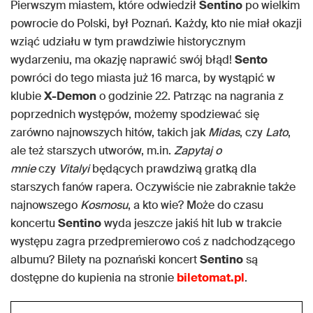
Pierwszym miastem, które odwiedził
Sentino
po wielkim
powrocie do Polski, był Poznań. Każdy, kto nie miał okazji
wziąć udziału w tym prawdziwie historycznym
wydarzeniu, ma okazję naprawić swój błąd!
Sento
powróci do tego miasta już 16 marca, by wystąpić w
klubie
X-Demon
o godzinie 22. Patrząc na nagrania z
poprzednich występów, możemy spodziewać się
zarówno najnowszych hitów, takich jak
Midas
, czy
Lato
,
ale też starszych utworów, m.in.
Zapytaj o
mnie
czy
Vitalyi
będących prawdziwą gratką dla
starszych fanów rapera. Oczywiście nie zabraknie także
najnowszego
Kosmosu
, a kto wie? Może do czasu
koncertu
Sentino
wyda jeszcze jakiś hit lub w trakcie
występu zagra przedpremierowo coś z nadchodzącego
albumu? Bilety na poznański koncert
Sentino
są
dostępne do kupienia na stronie
biletomat.pl
.