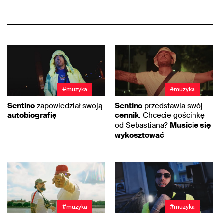
#muzyka
#muzyka
Sentino
zapowiedział swoją
Sentino
przedstawia swój
autobiografię
cennik
. Chcecie gościnkę
od Sebastiana?
Musicie się
wykosztować
#muzyka
#muzyka