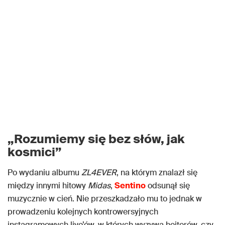
„Rozumiemy się bez słów, jak
kosmici”
Po wydaniu albumu
ZL4EVER
, na którym znalazł się
między innymi hitowy
Midas
,
Sentino
odsunął się
muzycznie w cień. Nie przeszkadzało mu to jednak w
prowadzeniu kolejnych kontrowersyjnych
instagramowych live’ów, w których wyzywa hejterów, czy