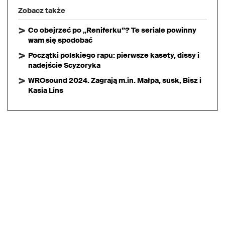
Zobacz także
Co obejrzeć po „Reniferku”? Te seriale powinny
wam się spodobać
Początki polskiego rapu: pierwsze kasety, dissy i
nadejście Scyzoryka
WROsound 2024. Zagrają m.in. Małpa, susk, Bisz i
Kasia Lins