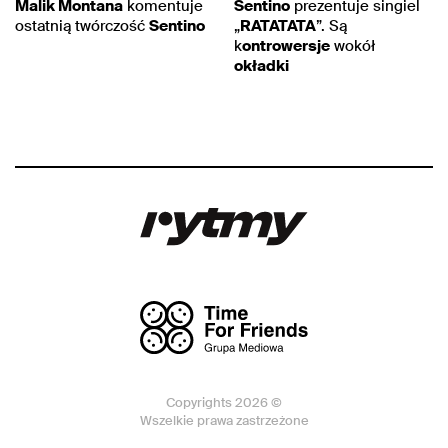
Malik Montana
komentuje
Sentino
prezentuje singiel
ostatnią twórczość
Sentino
„
RATATATA
”. Są
k
ontrowersje
wokół
okładki
Copyrights 2026 ©
Wszelkie prawa zastrzeżone