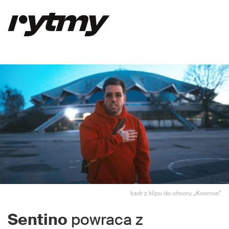
kadr z klipu do utworu „Kosmos”
Sentino
powraca z