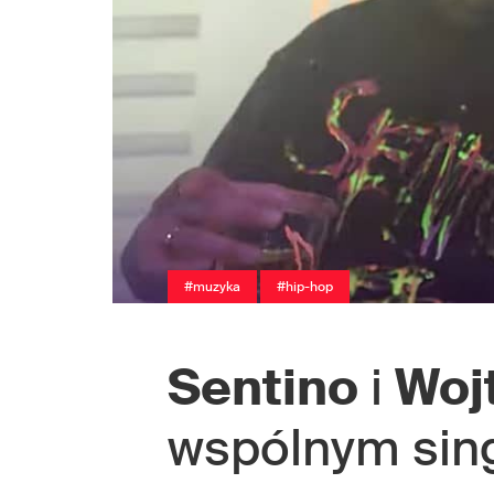
#muzyka
#hip-hop
Sentino
i
Woj
wspólnym sin