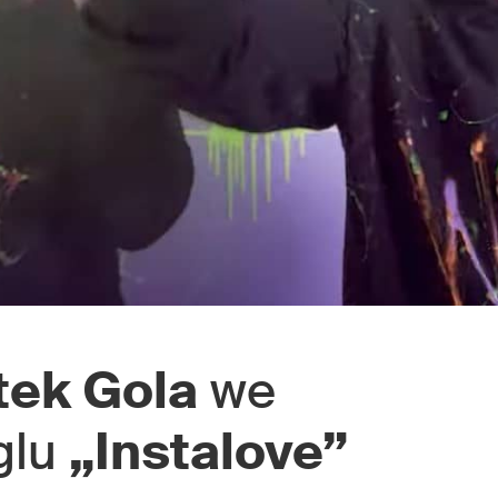
tek Gola
we
glu
„Instalove”