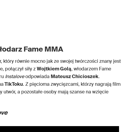
 włodarz Fame MMA
, który równie mocno jak ze swojej twórczości znany jest
e, połączył siły z
Wojtkiem Golą
, włodarzem Fame
oru
Instalove
odpowiada
Mateusz Chicioszek
.
na
TikToku
. Z pięcioma zwycięzcami, którzy nagrają film
 utwór, a pozostałe osoby mają szanse na wzięcie
ove