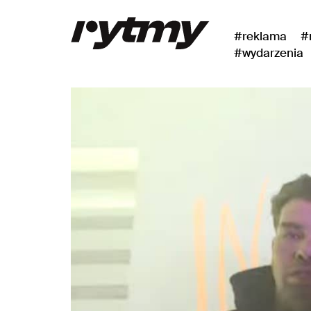
#reklama
#
#wydarzenia