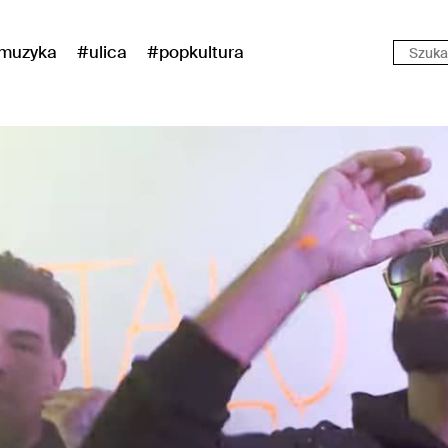
muzyka
#ulica
#popkultura