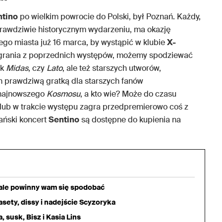
ntino
po wielkim powrocie do Polski, był Poznań. Każdy,
 prawdziwie historycznym wydarzeniu, ma okazję
ego miasta już 16 marca, by wystąpić w klubie
X-
agrania z poprzednich występów, możemy spodziewać
ak
Midas
, czy
Lato
, ale też starszych utworów,
 prawdziwą gratką dla starszych fanów
e najnowszego
Kosmosu
, a kto wie? Może do czasu
t lub w trakcie występu zagra przedpremierowo coś z
ański koncert
Sentino
są dostępne do kupienia na
iale powinny wam się spodobać
sety, dissy i nadejście Scyzoryka
 susk, Bisz i Kasia Lins