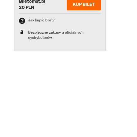
Biletomat.pl
KUP BILET
20 PLN
Jak kupić bilet?
Bezpieczne zakupy u oficjalnych
dystrybutorów