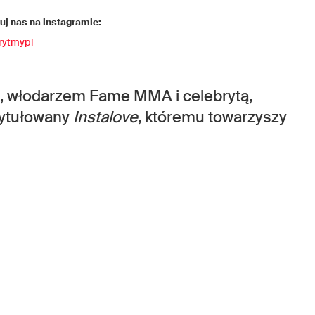
j nas na instagramie:
rytmypl
ą, włodarzem Fame MMA i celebrytą,
tytułowany
Instalove
, któremu towarzyszy