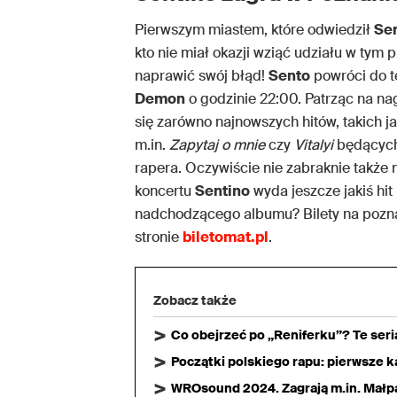
Pierwszym miastem, które odwiedził
Se
kto nie miał okazji wziąć udziału w tym
naprawić swój błąd!
Sento
powróci do t
Demon
o godzinie 22:00. Patrząc na n
się zarówno najnowszych hitów, takich j
m.in.
Zapytaj o mnie
czy
Vitalyi
będących
rapera. Oczywiście nie zabraknie takż
koncertu
Sentino
wyda jeszcze jakiś hi
nadchodzącego albumu? Bilety na pozn
stronie
biletomat.pl
.
Zobacz także
Co obejrzeć po „Reniferku”? Te ser
Początki polskiego rapu: pierwsze ka
WROsound 2024. Zagrają m.in. Małpa,