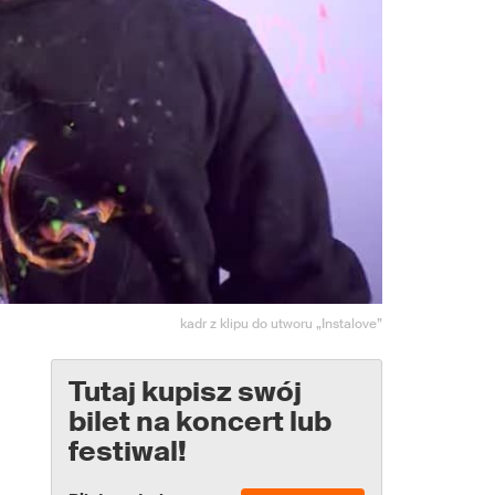
kadr z klipu do utworu „Instalove”
Tutaj kupisz swój
bilet na koncert lub
festiwal!