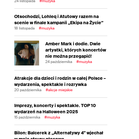
24 listopada
#muzyka
Otsochodzi, Lohleq i Atutowy razem na
scenie w finale kampanii „Ekipa na Życie”
18 listopada
#muzyka
Amber Mark i dodie. Dwie
artystki, których koncertów
nie można przegapić!
24 października
#muzyka
Atrakcje dla dzieci i rodzin w całej Polsce –
wydarzenia, spektakle i rozrywka
20 października
#akcje miejskie
Imprezy, koncerty i spektakle. TOP 10
wydarzeń na Halloween 2025
15 października
#muzyka
Bilon: Balcerek z „Alternatywy 4” wjechał
w moje struny głosowe