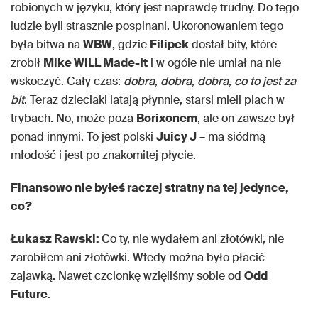
robionych w języku, który jest naprawdę trudny. Do tego
ludzie byli strasznie pospinani. Ukoronowaniem tego
była bitwa na
WBW
, gdzie
Filipek
dostał bity, które
zrobił
Mike WiLL Made-It
i w ogóle nie umiał na nie
wskoczyć. Cały czas:
dobra, dobra, dobra, co to jest za
bit
. Teraz dzieciaki latają płynnie, starsi mieli piach w
trybach. No, może poza
Borixonem
, ale on zawsze był
ponad innymi. To jest polski
Juicy J
– ma siódmą
młodość i jest po znakomitej płycie.
Finansowo nie byłeś raczej stratny na tej jedynce,
co?
Łukasz Rawski:
Co ty, nie wydałem ani złotówki, nie
zarobiłem ani złotówki. Wtedy można było płacić
zajawką. Nawet czcionkę wzięliśmy sobie od
Odd
Future
.