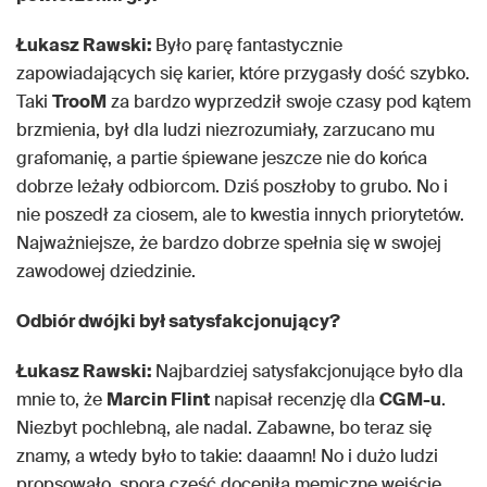
Łukasz Rawski:
Było parę fantastycznie
zapowiadających się karier, które przygasły dość szybko.
Taki
TrooM
za bardzo wyprzedził swoje czasy pod kątem
brzmienia, był dla ludzi niezrozumiały, zarzucano mu
grafomanię, a partie śpiewane jeszcze nie do końca
dobrze leżały odbiorcom. Dziś poszłoby to grubo. No i
nie poszedł za ciosem, ale to kwestia innych priorytetów.
Najważniejsze, że bardzo dobrze spełnia się w swojej
zawodowej dziedzinie.
Odbiór dwójki był satysfakcjonujący?
Łukasz Rawski:
Najbardziej satysfakcjonujące było dla
mnie to, że
Marcin Flint
napisał recenzję dla
CGM-u
.
Niezbyt pochlebną, ale nadal. Zabawne, bo teraz się
znamy, a wtedy było to takie: daaamn! No i dużo ludzi
propsowało, spora część doceniła memiczne wejście,