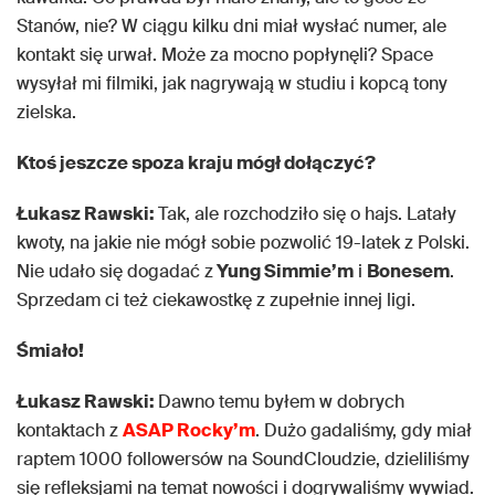
Stanów, nie? W ciągu kilku dni miał wysłać numer, ale
kontakt się urwał. Może za mocno popłynęli? Space
wysyłał mi filmiki, jak nagrywają w studiu i kopcą tony
zielska.
Ktoś jeszcze spoza kraju mógł dołączyć?
Łukasz Rawski:
Tak, ale rozchodziło się o hajs. Latały
kwoty, na jakie nie mógł sobie pozwolić 19-latek z Polski.
Nie udało się dogadać z
Yung Simmie’m
i
Bonesem
.
Sprzedam ci też ciekawostkę z zupełnie innej ligi.
Śmiało!
Łukasz Rawski:
Dawno temu byłem w dobrych
kontaktach z
ASAP Rocky’m
. Dużo gadaliśmy, gdy miał
raptem 1000 followersów na SoundCloudzie, dzieliliśmy
się refleksjami na temat nowości i dogrywaliśmy wywiad.