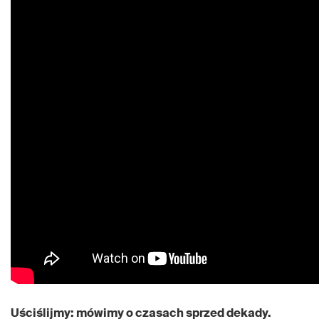
Uściślijmy: mówimy o czasach sprzed dekady.