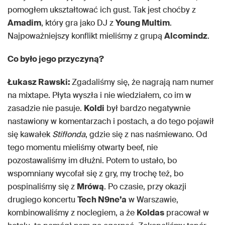
pomogłem ukształtować ich gust. Tak jest choćby z
Amadim
, który gra jako DJ z
Young Multim
.
Najpoważniejszy konflikt mieliśmy z grupą
Alcomindz
.
Co było jego przyczyną?
Łukasz Rawski:
Zgadaliśmy się, że nagrają nam numer
na mixtape. Płyta wyszła i nie wiedziałem, co im w
zasadzie nie pasuje.
Koldi
był bardzo negatywnie
nastawiony w komentarzach i postach, a do tego pojawił
się kawałek
Stifłonda
, gdzie się z nas naśmiewano. Od
tego momentu mieliśmy otwarty beef, nie
pozostawaliśmy im dłużni. Potem to ustało, bo
wspomniany wycofał się z gry, my trochę też, bo
pospinaliśmy się z
Mrówą
. Po czasie, przy okazji
drugiego koncertu
Tech N9ne’a
w Warszawie,
kombinowaliśmy z noclegiem, a że
Koldas
pracował w