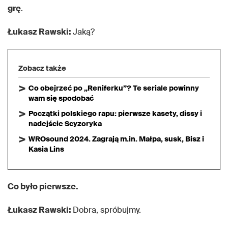
grę
.
Łukasz Rawski:
Jaką?
Zobacz także
Co obejrzeć po „Reniferku”? Te seriale powinny
wam się spodobać
Początki polskiego rapu: pierwsze kasety, dissy i
nadejście Scyzoryka
WROsound 2024. Zagrają m.in. Małpa, susk, Bisz i
Kasia Lins
Co było pierwsze.
Łukasz Rawski:
Dobra, spróbujmy.