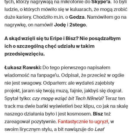
tych, którzy nagrywają na mikrofonie do
Skype’a
. To byli
ludzie, o których mówiło się w kuluarach, że mogą zrobić
duże kariery. Chodziło m.in. o
Gedza
. Namówiłem go na
nagrywkę, on namówił
Jodę
i
2stego
.
A skąd wzięli się tu Eripe i Bisz? Nie posądzałbym
ich o szczególną chęć udziału w takim
przedsięwzięciu.
Łukasz Rawski:
Do tego pierwszego napisałem
wiadomość na fanpage’u. Odpisał, że przecież w ogóle
nie jest swagowy. Odparłem: ale wydałeś zajebisty
projekt, jaram się twoją muzą, fajnie, jakbyś się dograł.
Spytał tylko:
czy mogę wziąć bit Tech N9ne’a
? Teraz ten
track ma dwie bańki wyświetleń bez klipu, co jak na skalę
naszego działania było i jest kosmosem.
Bisz
też
zareagował pozytywnie.
Fantastycznie to ugryzł
, w
swoim lirycznym stylu, a bit nawiązuje do
Leaf