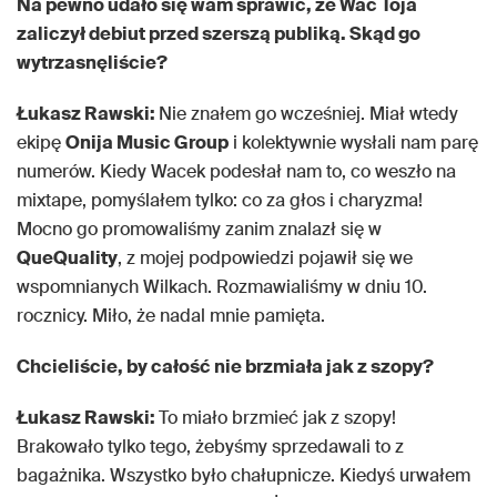
Na pewno udało się wam sprawić, że Wac Toja
zaliczył debiut przed szerszą publiką. Skąd go
wytrzasnęliście?
Łukasz Rawski:
Nie znałem go wcześniej. Miał wtedy
ekipę
Onija Music Group
i kolektywnie wysłali nam parę
numerów. Kiedy Wacek podesłał nam to, co weszło na
mixtape, pomyślałem tylko: co za głos i charyzma!
Mocno go promowaliśmy zanim znalazł się w
QueQuality
, z mojej podpowiedzi pojawił się we
wspomnianych Wilkach. Rozmawialiśmy w dniu 10.
rocznicy. Miło, że nadal mnie pamięta.
Chcieliście, by całość nie brzmiała jak z szopy?
Łukasz Rawski:
To miało brzmieć jak z szopy!
Brakowało tylko tego, żebyśmy sprzedawali to z
bagażnika. Wszystko było chałupnicze. Kiedyś urwałem