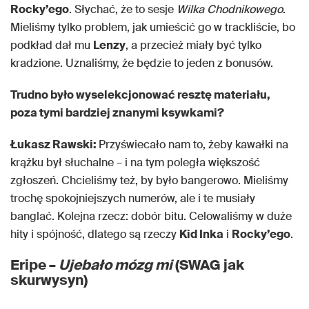
Rocky’ego
. Słychać, że to sesje
Wilka Chodnikowego
.
Mieliśmy tylko problem, jak umieścić go w trackliście, bo
podkład dał mu
Lenzy
, a przecież miały być tylko
kradzione. Uznaliśmy, że będzie to jeden z bonusów.
Trudno było wyselekcjonować resztę materiału,
poza tymi bardziej znanymi ksywkami?
Łukasz Rawski:
Przyświecało nam to, żeby kawałki na
krążku był słuchalne – i na tym poległa większość
zgłoszeń. Chcieliśmy też, by było bangerowo. Mieliśmy
trochę spokojniejszych numerów, ale i te musiały
banglać. Kolejna rzecz: dobór bitu. Celowaliśmy w duże
hity i spójność, dlatego są rzeczy
Kid Inka
i
Rocky’ego
.
Eripe –
Ujebało mózg mi
(SWAG jak
skurwysyn)