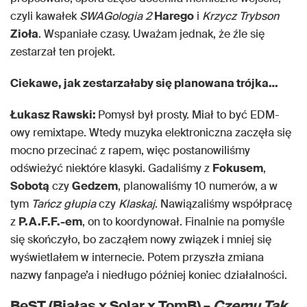
czyli kawałek
SWAGologia 2
Harego
i
Krzycz Trybson
Zioła
. Wspaniałe czasy. Uważam jednak, że źle się
zestarzał ten projekt.
Ciekawe, jak zestarzałaby się planowana trójka…
Łukasz Rawski:
Pomysł był prosty. Miał to być EDM-
owy remixtape. Wtedy muzyka elektroniczna zaczęła się
mocno przecinać z rapem, więc postanowiliśmy
odświeżyć niektóre klasyki. Gadaliśmy z
Fokusem
,
Sobotą
czy
Gedzem
, planowaliśmy 10 numerów, a w
tym
Tańcz głupia
czy
Klaskaj
. Nawiązaliśmy współpracę
z
P.A.F.F.-em
, on to koordynował. Finalnie na pomyśle
się skończyło, bo zacząłem nowy związek i mniej się
wyświetlałem w internecie. Potem przyszła zmiana
nazwy fanpage’a i niedługo później koniec działalności.
BeST (Białas x Solar x TomB) –
Czemu Tak