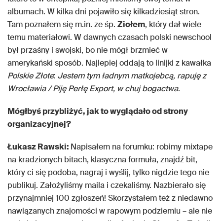
albumach. W kilka dni pojawiło się kilkadziesiąt stron.
Tam poznałem się m.in. ze śp.
Ziołem
, który dał wiele
temu materiałowi. W dawnych czasach polski newschool
był przaśny i swojski, bo nie mógł brzmieć w
amerykański sposób. Najlepiej oddają to linijki z kawałka
Polskie Złote
:
Jestem tym ładnym matkojebcą, rapuję z
Wrocławia /
Piję Perłę Export, w chuj bogactwa
.
Mógłbyś przybliżyć, jak to wyglądało od strony
organizacyjnej?
Łukasz Rawski:
Napisałem na forumku: robimy mixtape
na kradzionych bitach, klasyczna formuła, znajdź bit,
który ci się podoba, nagraj i wyślij, tylko nigdzie tego nie
publikuj. Założyliśmy maila i czekaliśmy. Nazbierało się
przynajmniej 100 zgłoszeń! Skorzystałem też z niedawno
nawiązanych znajomości w rapowym podziemiu – ale nie