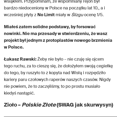
wsiąkłem. Przypominam, że wspomniany rejon był
bardzo niedoceniony w Polsce na początku lat 10., a i
wcześniej płyty z
No Limit
miały w
Ślizgu
ocenę 1/5.
Miałeś zatem solidne podstawy, by forsować
nowinki. Nie ma przesady w stwierdzeniu, że wasz
projekt był jednym z protoplastów nowego brzmienia
w Polsce.
Łukasz Rawski:
Żeby nie było – nie czuję się ojcem
tego ruchu, za to cieszę się, że dołożyłem swoją cegiełkę
do tego, by ruszyło to z kopyta nad Wisłą i rozpędziło
kariery paru czołowych raperów naszych czasów. Nigdy
nie powiem, że to zaczęliśmy, to po prostu musiało
kiedyś nastąpić.
Zioło –
Polskie Złote
(SWAG jak skurwysyn)