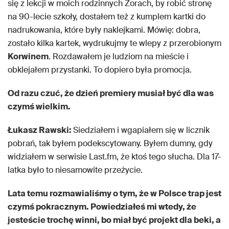
się z lekcji w moich rodzinnych Żorach, by robić stronę
na 90-lecie szkoły, dostałem też z kumplem kartki do
nadrukowania, które były naklejkami. Mówię: dobra,
zostało kilka kartek, wydrukujmy te wlepy z przerobionym
Korwinem
. Rozdawałem je ludziom na mieście i
obklejałem przystanki. To dopiero była promocja.
Od razu czuć, że dzień premiery musiał być dla was
czymś wielkim.
Łukasz Rawski:
Siedziałem i wgapiałem się w licznik
pobrań, tak byłem podekscytowany. Byłem dumny, gdy
widziałem w serwisie Last.fm, że ktoś tego słucha. Dla 17-
latka było to niesamowite przeżycie.
Lata temu rozmawialiśmy o tym, że w Polsce trap jest
czymś pokracznym. Powiedziałeś mi wtedy, że
jesteście trochę winni, bo miał być projekt dla beki, a