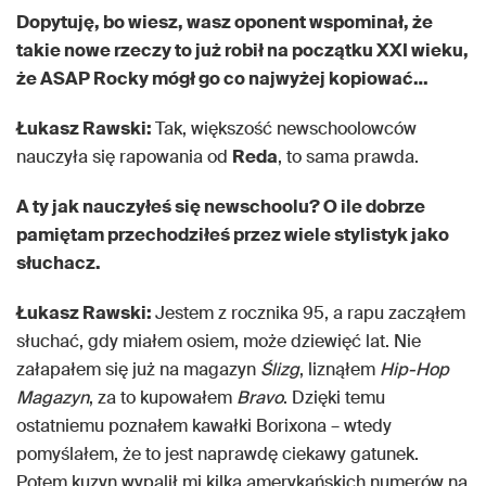
Dopytuję, bo wiesz, wasz oponent wspominał, że
takie nowe rzeczy to już robił na początku XXI wieku,
że ASAP Rocky mógł go co najwyżej kopiować…
Łukasz Rawski:
Tak, większość newschoolowców
nauczyła się rapowania od
Reda
, to sama prawda.
A ty jak nauczyłeś się newschoolu? O ile dobrze
pamiętam przechodziłeś przez wiele stylistyk jako
słuchacz.
Łukasz Rawski:
Jestem z rocznika 95, a rapu zacząłem
słuchać, gdy miałem osiem, może dziewięć lat. Nie
załapałem się już na magazyn
Ślizg
, liznąłem
Hip-Hop
Magazyn
, za to kupowałem
Bravo
. Dzięki temu
ostatniemu poznałem kawałki Borixona – wtedy
pomyślałem, że to jest naprawdę ciekawy gatunek.
Potem kuzyn wypalił mi kilka amerykańskich numerów na