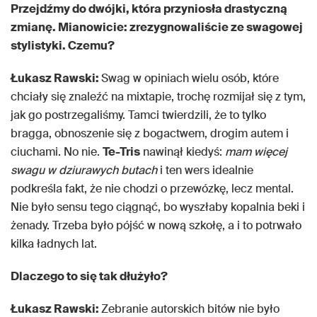
Przejdźmy do dwójki, która przyniosła drastyczną
zmianę. Mianowicie: zrezygnowaliście ze swagowej
stylistyki. Czemu?
Łukasz Rawski:
Swag w opiniach wielu osób, które
chciały się znaleźć na mixtapie, trochę rozmijał się z tym,
jak go postrzegaliśmy. Tamci twierdzili, że to tylko
bragga, obnoszenie się z bogactwem, drogim autem i
ciuchami. No nie.
Te-Tris
nawinął kiedyś:
mam więcej
swagu w dziurawych butach
i ten wers idealnie
podkreśla fakt, że nie chodzi o przewózkę, lecz mental.
Nie było sensu tego ciągnąć, bo wyszłaby kopalnia beki i
żenady. Trzeba było pójść w nową szkołę, a i to potrwało
kilka ładnych lat.
Dlaczego to się tak dłużyło?
Łukasz Rawski:
Zebranie autorskich bitów nie było