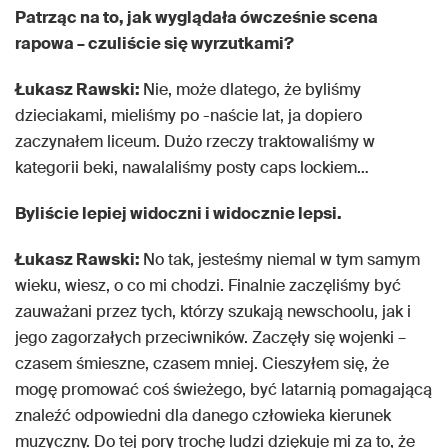
Patrząc na to, jak wyglądała ówcześnie scena
rapowa – czuliście się wyrzutkami?
Łukasz Rawski:
Nie, może dlatego, że byliśmy
dzieciakami, mieliśmy po -naście lat, ja dopiero
zaczynałem liceum. Dużo rzeczy traktowaliśmy w
kategorii beki, nawalaliśmy posty caps lockiem…
Byliście lepiej widoczni i widocznie lepsi.
Łukasz Rawski:
No tak, jesteśmy niemal w tym samym
wieku, wiesz, o co mi chodzi. Finalnie zaczęliśmy być
zauważani przez tych, którzy szukają newschoolu, jak i
jego zagorzałych przeciwników. Zaczęły się wojenki –
czasem śmieszne, czasem mniej. Cieszyłem się, że
mogę promować coś świeżego, być latarnią pomagającą
znaleźć odpowiedni dla danego człowieka kierunek
muzyczny. Do tej pory trochę ludzi dziękuje mi za to, że