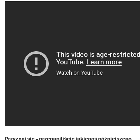
Przyznaj się – przegapiliście jakiegoś późniejszego