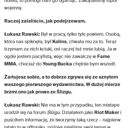
hotelu, to pomógł nam go ogarnąć. Zakopaliśmy topór
wojenny.
Raczej zalaliście, jak podejrzewam.
Łukasz Rawski:
Był w pracy, tylko tyle powiem. Osobą,
która nas spiknęła, był
Kolins
, chwała mu za to. Teraz
trzymam za nich kciuki, oni raczej też mnie lubią. Ja w
ogóle jestem pacyfistą, więc nie zawalczę w
Fame
MMA
, chociaż do
Young Bucka
chętnie bym wszedł.
Żartujesz sobie, a to dobrze zgrywa się ze sznytem
waszego pierwszego wydawnictwa. W dużej mierze
brzmi ono jak prowo ze Ślizgu.
Łukasz Rawski:
Nie ma w tym przypadku, ten mixtape
urodził się na forum
Ślizgu
. Działałem jako
Riot Maker
i
puściłem informację, że tworzymy taką rzecz – najpierw
latało to w offtopiku, później mieliśmy swój temat w