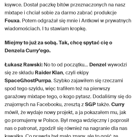
ksywce. Dostał paczkę bitów przeznaczonych na nasz
mixtape i chciał sobie za darmo zabrać produkcje
Fouxa
. Potem odgrażał się mnie i Antkowi w prywatnych
wiadomościach. I tu stawiam kropkę.
Miejmy to już za sobą. Tak, chcę spytać cię o
Denzela Curry’ego.
Łukasz Rawski:
No to od początku…
Denzel
wywodzi
się ze składu
Raider Klan
, czyli ekipy
SpaceGhostPurrpa
. Szybko zajawiłem się rzeczami
spod tego szyldu, więc trafiłem też na pierwszy
garażowy mixtape tego, o kogo pytasz. Dodaliśmy się do
znajomych na Facebooku, zresztą z
SGP
także.
Curry
mówił, że wydaje nowy projekt, a ja pokazałem mu, jak
go promujemy w Polsce. Był mega wdzięczny i poprosił
nas o patronat, zgodził się również na nagranie dla nas
kawałka. Co prawda był mało znany, ale to gość ze