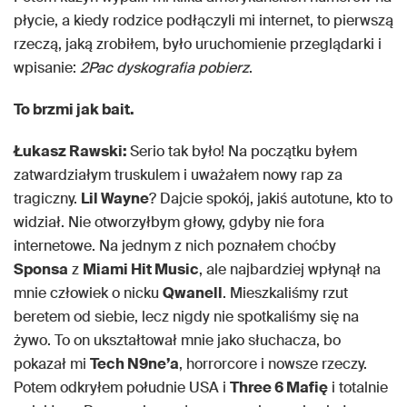
płycie, a kiedy rodzice podłączyli mi internet, to pierwszą
rzeczą, jaką zrobiłem, było uruchomienie przeglądarki i
wpisanie:
2Pac dyskografia pobierz
.
To brzmi jak bait.
Łukasz Rawski:
Serio tak było! Na początku byłem
zatwardziałym truskulem i uważałem nowy rap za
tragiczny.
Lil Wayne
? Dajcie spokój, jakiś autotune, kto to
widział. Nie otworzyłbym głowy, gdyby nie fora
internetowe. Na jednym z nich poznałem choćby
Sponsa
z
Miami Hit Music
, ale najbardziej wpłynął na
mnie człowiek o nicku
Qwanell
. Mieszkaliśmy rzut
beretem od siebie, lecz nigdy nie spotkaliśmy się na
żywo. To on ukształtował mnie jako słuchacza, bo
pokazał mi
Tech N9ne’a
, horrorcore i nowsze rzeczy.
Potem odkryłem południe USA i
Three 6 Mafię
i totalnie