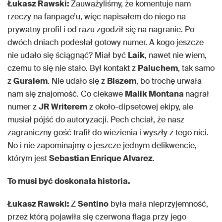
Łukasz Rawski:
Zauważyliśmy, że komentuje nam
rzeczy na fanpage’u, więc napisałem do niego na
prywatny profil i od razu zgodził się na nagranie. Po
dwóch dniach podesłał gotowy numer. A kogo jeszcze
nie udało się ściągnąć? Miał być
Laik
, nawet nie wiem,
czemu to się nie stało. Był kontakt z
Paluchem
, tak samo
z
Guralem
. Nie udało się z
Biszem
, bo trochę urwała
nam się znajomość. Co ciekawe
Malik Montana
nagrał
numer z
JR Writerem
z około-dipsetowej ekipy, ale
musiał pójść do autoryzacji. Pech chciał, że nasz
zagraniczny gość trafił do wiezienia i wyszły z tego nici.
No i nie zapominajmy o jeszcze jednym delikwencie,
którym jest
Sebastian Enrique Alvarez
.
To musi być doskonała historia.
Łukasz Rawski:
Z
Sentino
była mała nieprzyjemność,
przez którą pojawiła się czerwona flaga przy jego