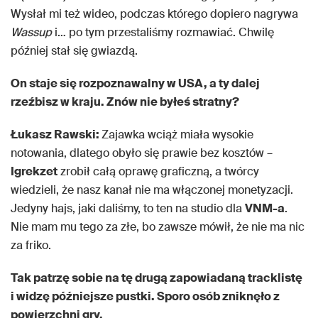
Wysłał mi też wideo, podczas którego dopiero nagrywa
Wassup
i… po tym przestaliśmy rozmawiać. Chwilę
później stał się gwiazdą.
On staje się rozpoznawalny w USA, a ty dalej
rzeźbisz w kraju. Znów nie byłeś stratny?
Łukasz Rawski:
Zajawka wciąż miała wysokie
notowania, dlatego obyło się prawie bez kosztów –
Igrekzet
zrobił całą oprawę graficzną, a twórcy
wiedzieli, że nasz kanał nie ma włączonej monetyzacji.
Jedyny hajs, jaki daliśmy, to ten na studio dla
VNM-a
.
Nie mam mu tego za złe, bo zawsze mówił, że nie ma nic
za friko.
Tak patrzę sobie na tę drugą zapowiadaną tracklistę
i widzę późniejsze pustki. Sporo osób zniknęło z
powierzchni gry.