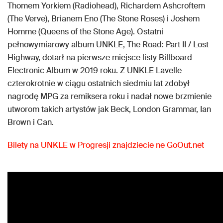
Thomem Yorkiem (Radiohead), Richardem Ashcroftem
(The Verve), Brianem Eno (The Stone Roses) i Joshem
Homme (Queens of the Stone Age). Ostatni
pełnowymiarowy album UNKLE, The Road: Part II / Lost
Highway, dotarł na pierwsze miejsce listy Billboard
Electronic Album w 2019 roku. Z UNKLE Lavelle
czterokrotnie w ciągu ostatnich siedmiu lat zdobył
nagrodę MPG za remiksera roku i nadał nowe brzmienie
utworom takich artystów jak Beck, London Grammar, Ian
Brown i Can.
Bilety na UNKLE w Progresji znajdziecie ne GoOut.net