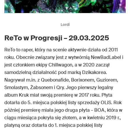
Lordi
ReTo w Progresji – 29.03.2025
ReTo to raper, który na scenie aktywnie działa od 2011
roku. Obecnie związany jest z wytwórnią NewBadLabel i
jest członkiem ekipy Chillwagon, a w 2020 zaczął
samodzielną działalność pod marką Dzikakorea.
Nagrywał m.in. z Quebonafide, Borixonem, Guziorem,
Smolastym, Żabsonem i Qry. Jego pierwszy legalny
album Kruk miał swoją premierę w 2017 roku. Płyta
dotarła do 5. miejsca polskiej listy sprzedaży OLiS. Rok
później premierę miała jego druga płyta – BOA, która w
ciągu miesiąca pokryła się złotem, a w kwietniu 2019 r.,
platyną oraz dotarła do 1. miejsca polskiej listy