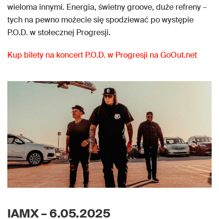
wieloma innymi. Energia, świetny groove, duże refreny –
tych na pewno możecie się spodziewać po występie
P.O.D. w stołecznej Progresji.
Kup bilety na koncert P.O.D. w Progresji na GoOut.net
IAMX – 6.05.2025