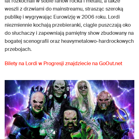
lat rozkochali w sobie fanów rocka i metalu, a także
weszli z drzwiami do mainstreamu, strasząc szeroką
publikę i wygrywając Eurowizję w 2006 roku. Lordi
niezmiennie kochają przebieranki, ciągle puszczają oko
do słuchaczy i zapewniają pamiętny show zbudowany na
bogatej scenografii oraz heavymetalowo-hardrockowych
przebojach.
Bilety na Lordi w Progresji znajdziecie na GoOut.net