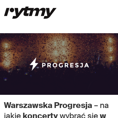
Warszawska Progresja
– na
jakie
koncerty
wybrać się
w