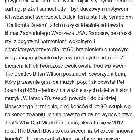
przyjaciela Ala Jardine’a. Kalifornijski styl życia – słońce,
surfing, plaże i samochody – był kluczowym motywem
ich wczesnej twórczości. Dzięki temu stali się symbolem
“California Dream”, a ich muzyka idealnie oddawała
klimat Zachodniego Wybrzeża USA. Radosny, beztroski
styl z bogatymi harmoniami wokalnymi i
charakterystycznym dla lat 60. brzmieniem gitarowym
wciąż inspiruje wielu artystów grających surf rock. Z
biegiem lat ich twórczość ewoluowała. Pod wpływem
The Beatles Brian Wilson postanowił stworzyć album,
który przesunie granice muzyki pop. Tak powstał Pet
Sounds (1966) – jedno z najważniejszych dzieł w historii
muzyki. W latach 70. zespół powrócił do bardziej
klasycznego brzmienia, a od końcówki lat 80. skupił się
na koncertowaniu. Ich najnowsze studyjne wydawnictwo,
That’s Why God Made the Radio, ukazało się w 2012
roku. The Beach Boys to coś więcej niż tylko „surfingowa
kapela” – to muzyczni wizjonerzy, którzy na zawsze