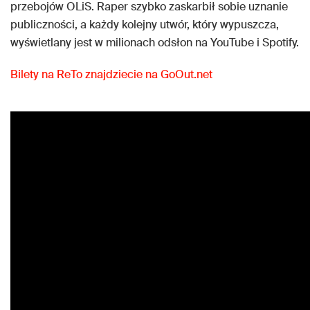
przebojów OLiS. Raper szybko zaskarbił sobie uznanie
publiczności, a każdy kolejny utwór, który wypuszcza,
wyświetlany jest w milionach odsłon na YouTube i Spotify.
Bilety na ReTo znajdziecie na GoOut.net