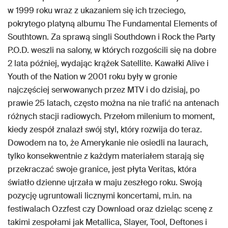
w 1999 roku wraz z ukazaniem się ich trzeciego,
pokrytego platyną albumu The Fundamental Elements of
Southtown. Za sprawą singli Southdown i Rock the Party
P.O.D. weszli na salony, w których rozgościli się na dobre
2 lata później, wydając krążek Satellite. Kawałki Alive i
Youth of the Nation w 2001 roku były w gronie
najczęściej serwowanych przez MTV i do dzisiaj, po
prawie 25 latach, często można na nie trafić na antenach
różnych stacji radiowych. Przełom milenium to moment,
kiedy zespół znalazł swój styl, który rozwija do teraz.
Dowodem na to, że Amerykanie nie osiedli na laurach,
tylko konsekwentnie z każdym materiałem starają się
przekraczać swoje granice, jest płyta Veritas, która
światło dzienne ujrzała w maju zeszłego roku. Swoją
pozycję ugruntowali licznymi koncertami, m.in. na
festiwalach Ozzfest czy Download oraz dzieląc scenę z
takimi zespołami jak Metallica, Slayer, Tool, Deftones i