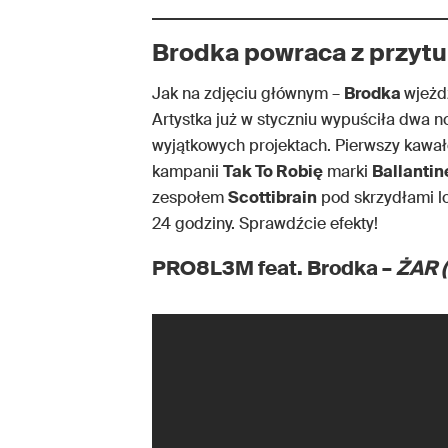
Brodka powraca z przyt
Jak na zdjęciu głównym –
Brodka
wjeżdż
Artystka już w styczniu wypuściła dwa 
wyjątkowych projektach. Pierwszy kawał
kampanii
Tak To Robię
marki
Ballantin
zespołem
Scottibrain
pod skrzydłami l
24 godziny. Sprawdźcie efekty!
PRO8L3M feat. Brodka –
ŻAR (