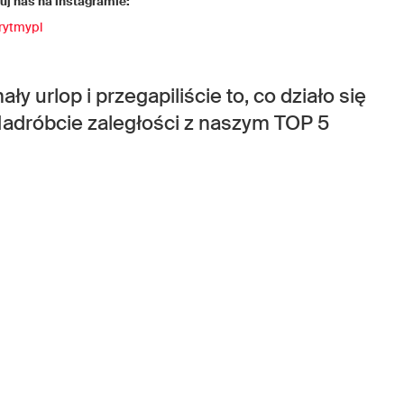
j nas na instagramie:
rytmypl
ły urlop i przegapiliście to, co działo się
adróbcie zaległości z naszym TOP 5