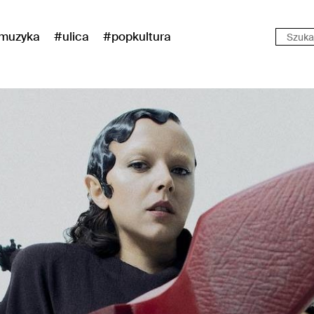
muzyka
#ulica
#popkultura