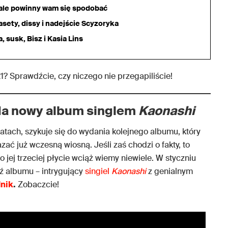
iale powinny wam się spodobać
sety, dissy i nadejście Scyzoryka
 susk, Bisz i Kasia Lins
1? Sprawdźcie, czy niczego nie przegapiliście!
da nowy album singlem
Kaonashi
atach, szykuje się do wydania kolejnego albumu, który
ać już wczesną wiosną. Jeśli zaś chodzi o fakty, to
 o jej trzeciej płycie wciąż wiemy niewiele. W styczniu
ź albumu – intrygujący
singiel
Kaonashi
z genialnym
nik
.
Zobaczcie!