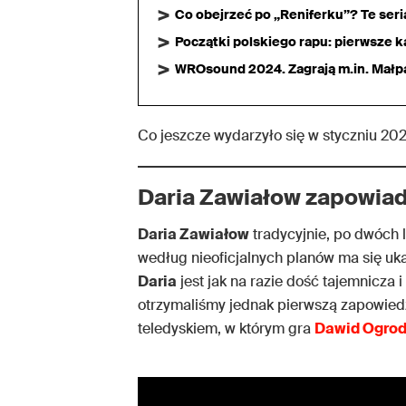
Co obejrzeć po „Reniferku”? Te ser
Początki polskiego rapu: pierwsze ka
WROsound 2024. Zagrają m.in. Małpa,
Co jeszcze wydarzyło się w styczniu 202
Daria Zawiałow zapowia
Daria Zawiałow
tradycyjnie, po dwóch l
według nieoficjalnych planów ma się ukaz
Daria
jest jak na razie dość tajemnicza i
otrzymaliśmy jednak pierwszą zapowied
teledyskiem, w którym gra
Dawid Ogrod