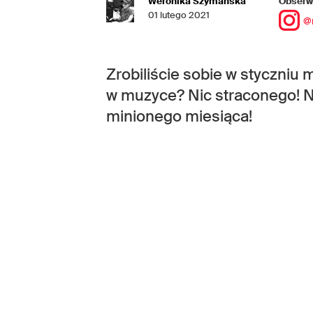
Weronika Szymańska
Obserwu
01 lutego 2021
@
Zrobiliście sobie w styczniu ma
w muzyce? Nic straconego! N
minionego miesiąca!