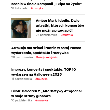
scenie w finale kampanii „Ekipa na Życie”
18 listopada
#muzyka
Amber Mark i dodie. Dwie
artystki, których koncertów
nie można przegapić!
24 października
#muzyka
Atrakcje dla dzieci i rodzin w całej Polsce –
wydarzenia, spektakle i rozrywka
20 października
#akcje miejskie
Imprezy, koncerty i spektakle. TOP 10
wydarzeń na Halloween 2025
15 października
#muzyka
Bilon: Balcerek z „Alternatywy 4” wjechał
w moje struny głosowe
10 października
#muzyka