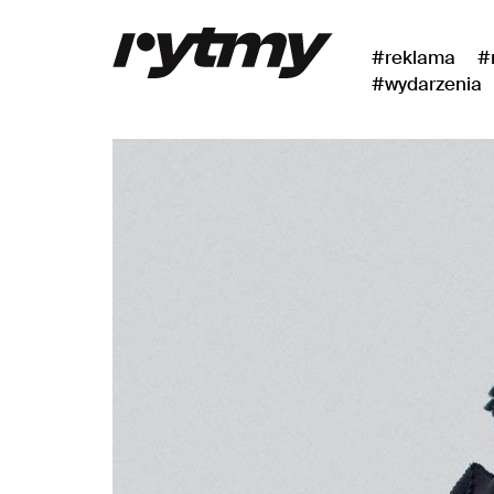
#reklama
#
#wydarzenia