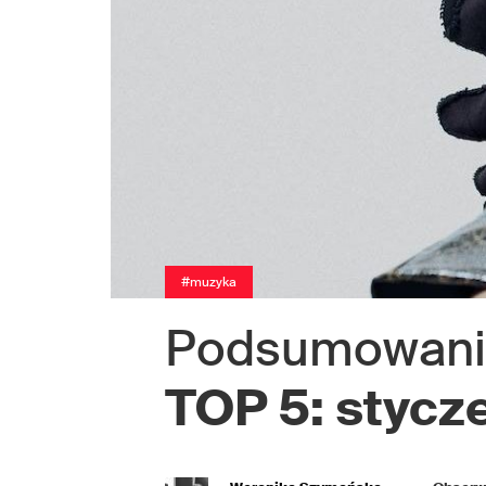
#muzyka
Podsumowanie 
TOP 5: stycz