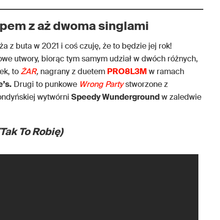
upem z aż dwoma singlami
a z buta w 2021 i coś czuję, że to będzie jej rok!
nowe utwory, biorąc tym samym udział w dwóch różnych,
ek, to
ŻAR
,
nagrany z duetem
PRO8L3M
w ramach
e’s.
Drugi to punkowe
Wrong Party
stworzone z
ondyńskiej wytwórni
Speedy Wunderground
w zaledwie
Tak To Robię)