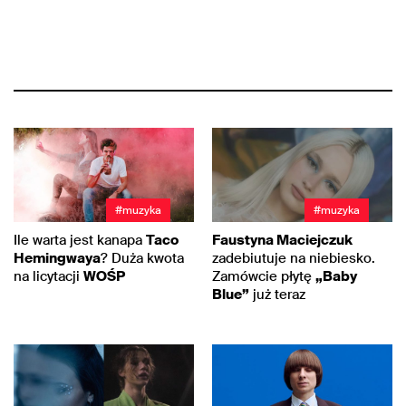
#muzyka
#muzyka
Ile warta jest kanapa
Taco
Faustyna Maciejczuk
Hemingwaya
? Duża kwota
zadebiutuje na niebiesko.
na licytacji
WOŚP
Zamówcie płytę
„Baby
Blue”
już teraz