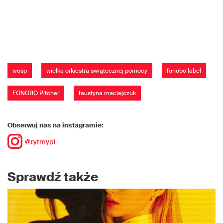
wośp
wielka orkiestra świątecznej pomocy
fonobo label
FONOBO Pitcher
faustyna maciejczuk
Obserwuj nas na instagramie:
@rytmypl
Sprawdź także