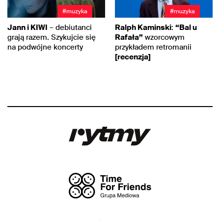
#muzyka
#muzyka
Jann i KIWI
– debiutanci
Ralph Kaminski
:
“Bal u
grają razem. Szykujcie się
Rafała”
wzorcowym
na podwójne koncerty
przykładem retromanii
[recenzja]