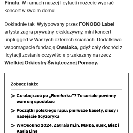
Finału
. W ramach naszej licytacji możecie wygrać
koncert w swoim domu!
Dokładnie tak! Wytypowany przez
FONOBO Label
artysta zagra prywatny, ekskluzywny, mini koncert
unplugged w Waszych czterech ścianach. Dodatkowo
wspomagacie fundację
Owsiaka,
gdyż cały dochód z
licytacji zostanie oczywiście przekazany na rzecz
Wielkiej Orkiestry Świątecznej Pomocy.
Zobacz także
Co obejrzeć po „Reniferku”? Te seriale powinny
wam się spodobać
Początki polskiego rapu: pierwsze kasety, dissy i
nadejście Scyzoryka
WROsound 2024. Zagrają m.in. Małpa, susk, Bisz i
Kasia Lins