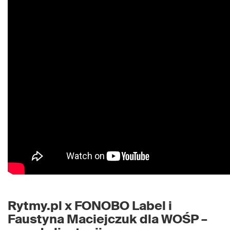
Rytmy.pl x FONOBO Label i
Faustyna Maciejczuk dla WOŚP –