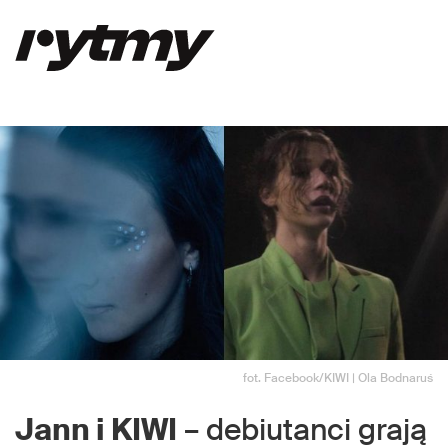
fot. Facebook/KIWI | Ola Bodnaruś
Jann i KIWI
– debiutanci grają