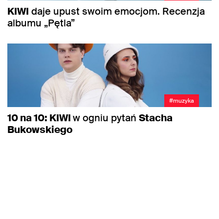
KIWI
daje upust swoim emocjom. Recenzja
albumu „Pętla”
#muzyka
10 na 10: KIWI
w ogniu pytań
Stacha
Bukowskiego