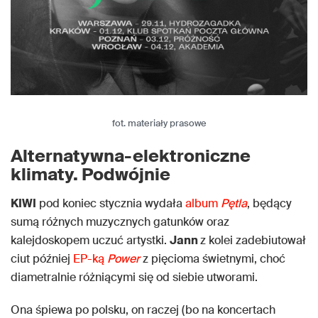
fot. materiały prasowe
Alternatywna-elektroniczne
klimaty. Podwójnie
KIWI
pod koniec stycznia wydała
album
Pętla
, będący
sumą różnych muzycznych gatunków oraz
kalejdoskopem uczuć artystki.
Jann
z kolei zadebiutował
ciut później
EP-ką
Power
z pięcioma świetnymi, choć
diametralnie różniącymi się od siebie utworami.
Ona śpiewa po polsku, on raczej (bo na koncertach