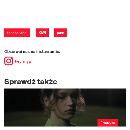
fonobo label
KIWI
jann
Obserwuj nas na instagramie:
@rytmypl
Sprawdź także
#muzyka