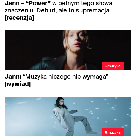
Jann
–
“Power”
w pełnym tego słowa
znaczeniu. Debiut, ale to supremacja
[recenzja]
#muzyka
Jann:
“Muzyka niczego nie wymaga”
[wywiad]
#muzyka