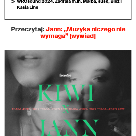
WROsound 2024. Zagrają m.in. Małpa, susk, Bisz i
Kasia Lins
Przeczytaj:
Jann: „Muzyka niczego nie
wymaga” [wywiad]