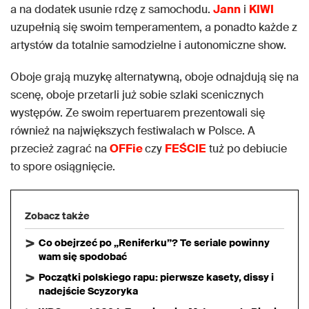
a na dodatek usunie rdzę z samochodu.
Jann
i
KIWI
uzupełnią się swoim temperamentem, a ponadto każde z
artystów da totalnie samodzielne i autonomiczne show.
Oboje grają muzykę alternatywną, oboje odnajdują się na
scenę, oboje przetarli już sobie szlaki scenicznych
występów. Ze swoim repertuarem prezentowali się
również na największych festiwalach w Polsce. A
przecież zagrać na
OFFie
czy
FEŚCIE
tuż po debiucie
to spore osiągnięcie.
Zobacz także
Co obejrzeć po „Reniferku”? Te seriale powinny
wam się spodobać
Początki polskiego rapu: pierwsze kasety, dissy i
nadejście Scyzoryka