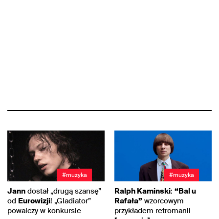
#muzyka
#muzyka
Jann
dostał „drugą szansę”
Ralph Kaminski
:
“Bal u
od
Eurowizji
! „Gladiator”
Rafała”
wzorcowym
powalczy w konkursie
przykładem retromanii