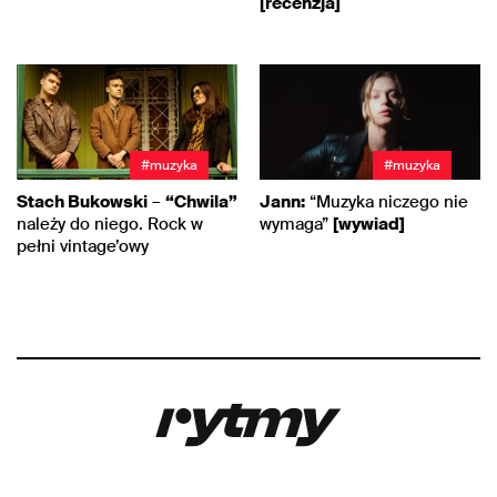
[recenzja]
#muzyka
#muzyka
Stach Bukowski
–
“Chwila”
Jann:
“Muzyka niczego nie
należy do niego. Rock w
wymaga”
[wywiad]
pełni vintage’owy