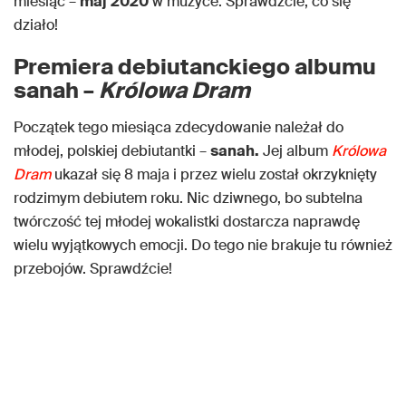
miesiąc –
maj
2020
w muzyce. Sprawdźcie, co się
działo!
Premiera debiutanckiego albumu
sanah –
Królowa Dram
Początek tego miesiąca zdecydowanie należał do
młodej, polskiej debiutantki –
sanah.
Jej album
Królowa
Dram
ukazał się 8 maja i przez wielu został okrzyknięty
rodzimym debiutem roku. Nic dziwnego, bo subtelna
twórczość tej młodej wokalistki dostarcza naprawdę
wielu wyjątkowych emocji. Do tego nie brakuje tu również
przebojów. Sprawdźcie!