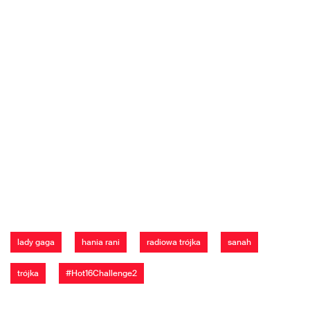
lady gaga
hania rani
radiowa trójka
sanah
trójka
#Hot16Challenge2