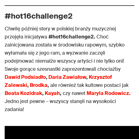
#hot16challenge2
Chwilę później stery w polskiej branży muzycznej
przejęła inicjatywa
#hot16challenge2.
Choć
zainicjowana została w środowisku rapowym, szybko
wyłamała się z jego ram, a wyzwanie zaczęli
podejmować niemalże wszyscy artyści i nie tylko oni!
Swoje gorące szesnastki zaprezentowali chociażby
Dawid Podsiadło
,
Daria Zawiałow
,
Krzysztof
Zalewski
,
Brodka
,
ale również tak kultowe postaci jak
Beata Kozidrak
,
Kayah
,
czy nawet
Maryla Rodowicz.
Jedno jest pewne – wszyscy stanęli na wysokości
zadania!