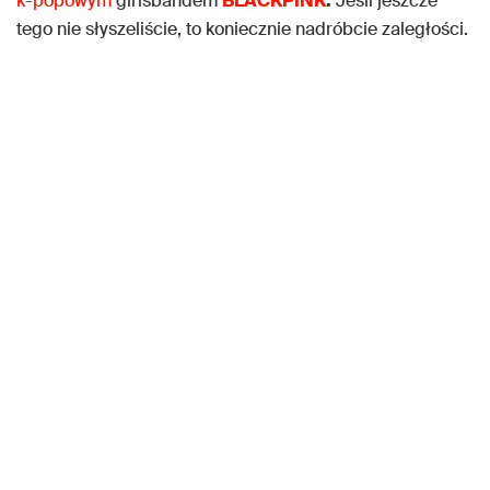
k-popowym
girlsbandem
BLACKPINK
.
Jeśli jeszcze
tego nie słyszeliście, to koniecznie nadróbcie zaległości.