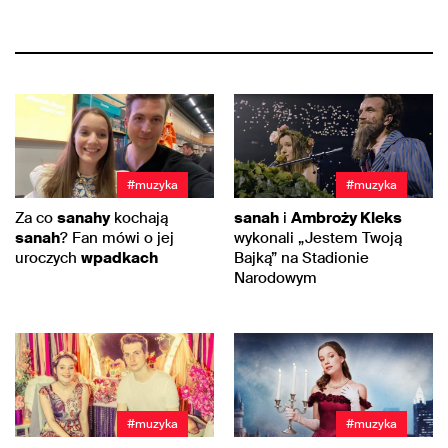
#muzyka
#muzyka
Za co
sanahy
kochają
sanah
i
Ambroży Kleks
sanah
? Fan mówi o jej
wykonali „Jestem Twoją
uroczych
wpadkach
Bajką” na Stadionie
Narodowym
#muzyka
#muzyka