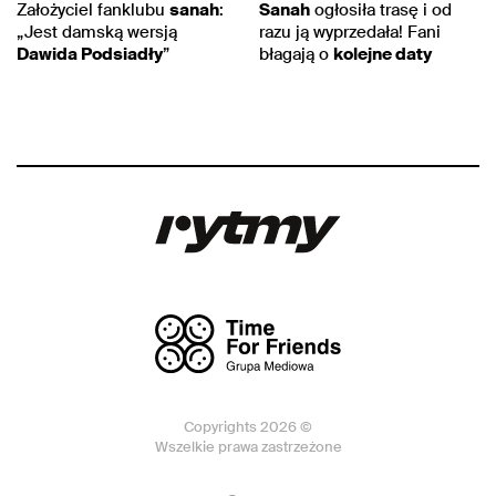
Założyciel fanklubu
sanah
:
Sanah
ogłosiła trasę i od
„Jest damską wersją
razu ją wyprzedała! Fani
Dawida Podsiadły
”
błagają o
kolejne daty
Copyrights 2026 ©
Wszelkie prawa zastrzeżone