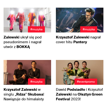
#muzyka
#muzyka
Zalewski
ukrył się pod
Krzysztof Zalewski
nagrał
pseudonimem i nagrał
cover hitu
Pantery
utwór z
BOKKĄ
#muzyka
#eventpromo
Krzysztof Zalewski
w
Dawid
Podsiadło
i Krzysztof
singlu „
Rdza
”
Skubasa
!
Zalewski
na
Olsztyn Green
Nawiązuje do himalaisty
Festival
2023!