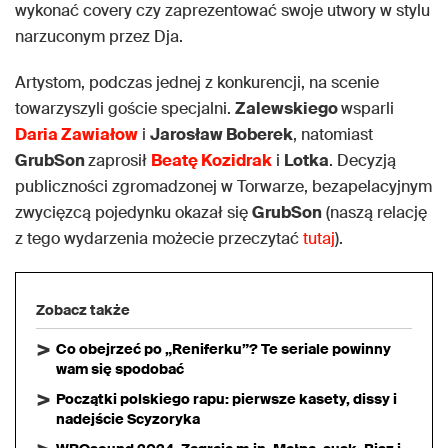
wykonać covery czy zaprezentować swoje utwory w stylu
narzuconym przez Dja.
Artystom, podczas jednej z konkurencji, na scenie
towarzyszyli goście specjalni.
Zalewskiego
wsparli
Daria Zawiałow
i
Jarosław Boberek
, natomiast
GrubSon
zaprosił
Beatę Kozidrak
i
Lotka
. Decyzją
publiczności zgromadzonej w Torwarze, bezapelacyjnym
zwycięzcą pojedynku okazał się
GrubSon
(naszą relację
z tego wydarzenia możecie przeczytać
tutaj
).
Zobacz także
Co obejrzeć po „Reniferku”? Te seriale powinny
wam się spodobać
Początki polskiego rapu: pierwsze kasety, dissy i
nadejście Scyzoryka