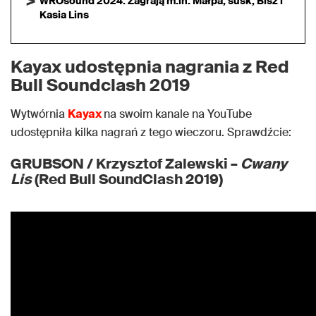
WROsound 2024. Zagrają m.in. Małpa, susk, Bisz i
Kasia Lins
Kayax udostępnia nagrania z Red
Bull Soundclash 2019
Wytwórnia
Kayax
na swoim kanale na YouTube
udostępniła kilka nagrań z tego wieczoru. Sprawdźcie:
GRUBSON / Krzysztof Zalewski –
Cwany
Lis
(Red Bull SoundClash 2019)