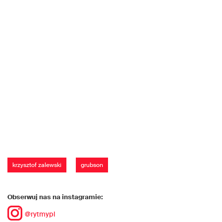
krzysztof zalewski
grubson
Obserwuj nas na instagramie:
@rytmypl