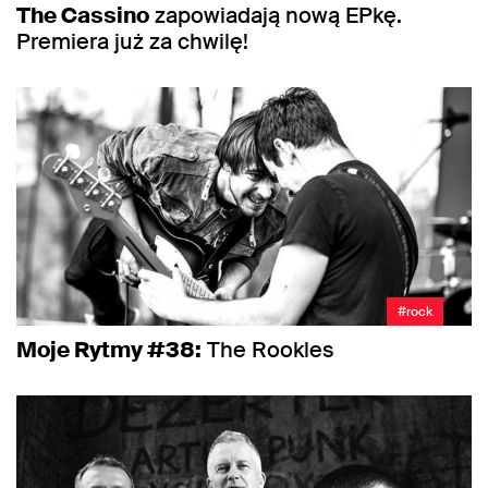
The Cassino
zapowiadają nową EPkę.
Premiera już za chwilę!
#rock
Moje Rytmy #38:
The Rookles