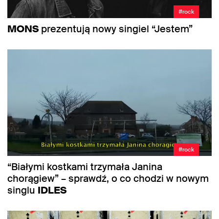
#rock
MONS
prezentują nowy singiel “Jestem”
#rock
“Białymi kostkami trzymała Janina
chorągiew” – sprawdź, o co chodzi w nowym
singlu
IDLES