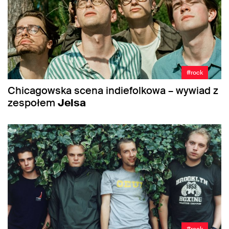
#rock
Chicagowska scena indiefolkowa – wywiad z
zespołem
Jelsa