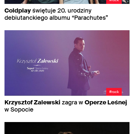
#rock
Coldplay
świętuje 20. urodziny
debiutanckiego albumu “Parachutes”
#rock
Krzysztof Zalewski
zagra w
Operze Leśnej
w Sopocie