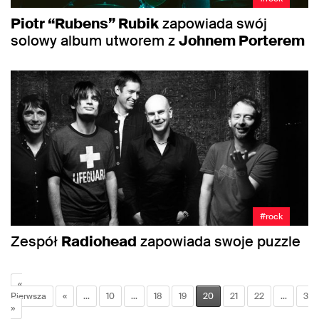
Piotr “Rubens” Rubik
zapowiada swój
solowy album utworem z
Johnem Porterem
#rock
Zespół
Radiohead
zapowiada swoje puzzle
«
Pierwsza
«
...
10
...
18
19
20
21
22
...
30
»