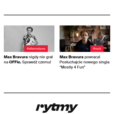
#alternatywa
#rock
Max Bravura
nigdy nie grał
Max Bravura
powraca!
na
OFFie.
Sprawdź czemu!
Posłuchajcie nowego singla
“Mostly 4 Fun”