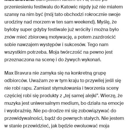
przeniesieniu festiwalu do Katowic nigdy już nie miałem
szansy na nim być (mój tato obchodzi rokrocznie swoje
urodziny nad morzem w ten sam weekend). Myślę, że
byłoby super gdyby festiwale już wróciły i można było
znów mieć zbiorową motywację, a potem zazdrościć
sobie nawzajem występów i sukcesów. Tego nam
wszystkim potrzeba. Moja twórczość na pewno jest
przeznaczona na scenę i do żywych wykonań.
Max Bravura nie zamyka się na konkretną grupę
odbiorców. Uważam ze w tym kraju to przywilej jeśli się
nie robi rapu. Zamiast stymulowania i tworzenia sceny
częściej robi się produkty z „tej samej alejki”. Wierzę, że
muzyka jest uniwersalnym medium, bo działa na emocje
i wyobraźnię. Nie po drodze mi się zobowiązywać do
przewidywalności, bądź do pewnych stałych. Nie jestem
w stanie przewidzieć, jak będzie ewoluować moja