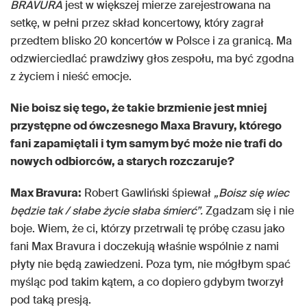
BRAVURA
jest w większej mierze zarejestrowana na
setkę, w pełni przez skład koncertowy, który zagrał
przedtem blisko 20 koncertów w Polsce i za granicą. Ma
odzwierciedlać prawdziwy głos zespołu, ma być zgodna
z życiem i nieść emocje.
Nie boisz się tego, że takie brzmienie jest mniej
przystępne od
ówczesnego Maxa Bravury, kt
órego
fani zapamiętali i tym samym być może nie trafi do
nowych odbiorc
ów, a starych rozczaruje?
Max Bravura:
Robert Gawliński śpiewał
„Boisz się wiec
będzie tak / słabe życie słaba śmierć”.
Zgadzam się i nie
boje. Wiem, że ci, którzy przetrwali tę próbę czasu jako
fani Max Bravura i doczekują właśnie wspólnie z nami
płyty nie będą zawiedzeni. Poza tym, nie mógłbym spać
myśląc pod takim kątem, a co dopiero gdybym tworzył
pod taką presją.