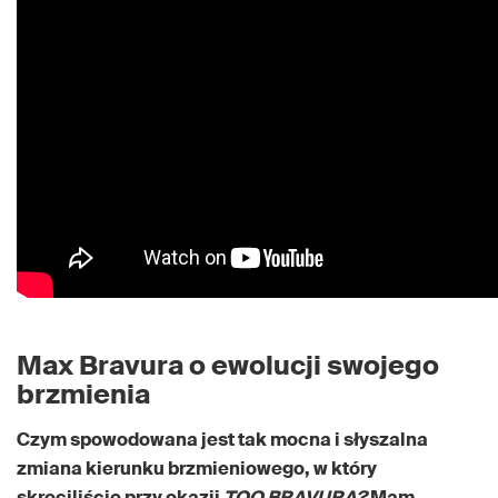
Max Bravura o ewolucji swojego
brzmienia
Czym spowodowana jest tak mocna i słyszalna
zmiana kierunku brzmieniowego, w kt
óry
skręciliście przy okazji
TOO BRAVURA?
Mam