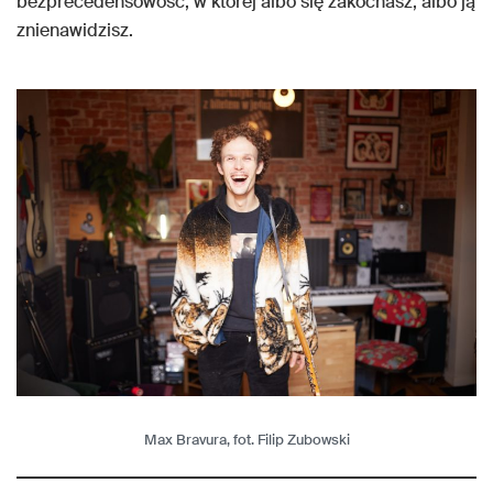
bezprecedensowość, w której albo się zakochasz, albo ją
znienawidzisz.
Max Bravura, fot. Filip Zubowski