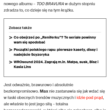
nowego albumu –
TOO BRAVURA
w dużym stopniu
zdradza to, co dzieje się na tym krążku.
Zobacz także
Co obejrzeć po „Reniferku”? Te seriale powinny
wam się spodobać
Początki polskiego rapu: pierwsze kasety, dissy i
nadejście Scyzoryka
WROsound 2024. Zagrają m.in. Małpa, susk, Bisz i
Kasia Lins
Jest odważnie, brawurowo i absolutnie
bezkompromisowo.
Max
nie zastanawia się jak wdać się
w łaski obecnych trendów muzycznych i
idzie pod prąd
,
ale właśnie to jest jego siłą – totalna