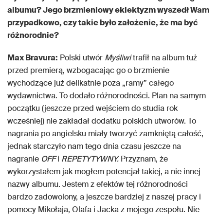
albumu? Jego brzmieniowy eklektyzm wyszedł Wam
przypadkowo, czy takie było założenie, że ma być
różnorodnie?
Max Bravura:
Polski utwór
Myśliwi
trafił na album tuż
przed premierą, wzbogacając go o brzmienie
wychodzące już delikatnie poza „ramy” całego
wydawnictwa. To dodało różnorodności. Plan na samym
początku (jeszcze przed wejściem do studia rok
wcześniej) nie zakładał dodatku polskich utworów. To
nagrania po angielsku miały tworzyć zamkniętą całość,
jednak starczyło nam tego dnia czasu jeszcze na
nagranie
OFF
i
REPETYTYWNY.
Przyznam, że
wykorzystałem jak mogłem potencjał takiej, a nie innej
nazwy albumu. Jestem z efektów tej różnorodności
bardzo zadowolony, a jeszcze bardziej z naszej pracy i
pomocy Mikołaja, Olafa i Jacka z mojego zespołu. Nie