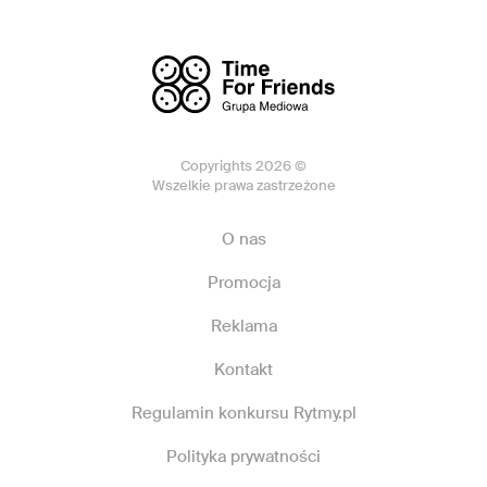
Copyrights 2026 ©
Wszelkie prawa zastrzeżone
O nas
Promocja
Reklama
Kontakt
Regulamin konkursu Rytmy.pl
Polityka prywatności