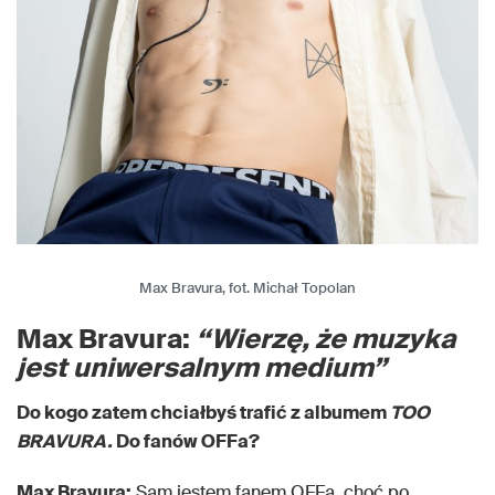
Max Bravura, fot. Michał Topolan
Max Bravura:
“Wierzę, że muzyka
jest uniwersalnym medium”
Do kogo zatem chciałbyś trafić
z albumem
TOO
BRAVURA.
Do fan
ó
w OFFa?
Max Bravura:
Sam jestem fanem OFFa, choć po