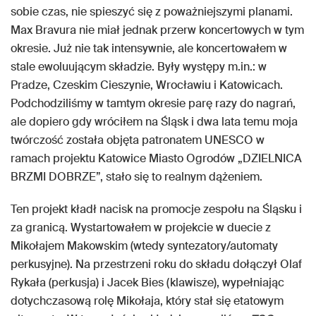
sobie czas, nie spieszyć się z poważniejszymi planami.
Max Bravura nie miał jednak przerw koncertowych w tym
okresie. Już nie tak intensywnie, ale koncertowałem w
stale ewoluującym składzie. Były występy m.in.: w
Pradze, Czeskim Cieszynie, Wrocławiu i Katowicach.
Podchodziliśmy w tamtym okresie parę razy do nagrań,
ale dopiero gdy wróciłem na Śląsk i dwa lata temu moja
twórczość została objęta patronatem UNESCO w
ramach projektu Katowice Miasto Ogrodów „DZIELNICA
BRZMI DOBRZE”, stało się to realnym dążeniem.
Ten projekt kładł nacisk na promocje zespołu na Śląsku i
za granicą. Wystartowałem w projekcie w duecie z
Mikołajem Makowskim (wtedy syntezatory/automaty
perkusyjne). Na przestrzeni roku do składu dołączył Olaf
Rykała (perkusja) i Jacek Bies (klawisze), wypełniając
dotychczasową rolę Mikołaja, który stał się etatowym