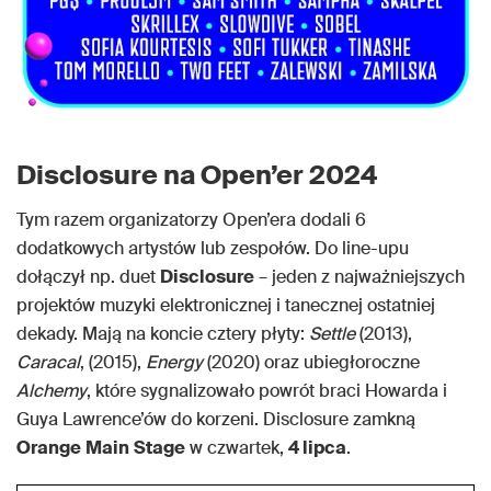
Disclosure na Open’er 2024
Tym razem organizatorzy Open’era dodali 6
dodatkowych artystów lub zespołów. Do line-upu
dołączył np. duet
Disclosure
– jeden z najważniejszych
projektów muzyki elektronicznej i tanecznej ostatniej
dekady. Mają na koncie cztery płyty:
Settle
(2013),
Caracal
, (2015),
Energy
(2020) oraz ubiegłoroczne
Alchemy
, które sygnalizowało powrót braci Howarda i
Guya Lawrence’ów do korzeni. Disclosure zamkną
Orange
Main
Stage
w czwartek,
4 lipca
.