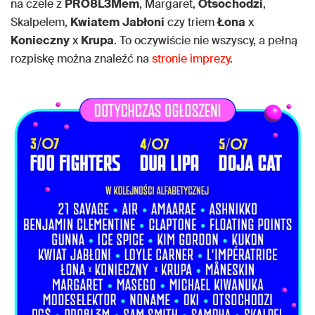
na czele z
PRO8L3Mem
, Margaret,
Otsochodzi
,
Skalpelem,
Kwiatem
Jabłoni
czy triem
Łona
x
Konieczny
x
Krupa
. To oczywiście nie wszyscy, a pełną
rozpiskę można znaleźć na
stronie imprezy
.