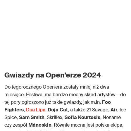
Gwiazdy na Open’erze 2024
Do tegorocznego Open’era zostały mniej niż dwa
miesiące. Festiwal ma bardzo mocny skład artystów – do
tej pory ogłoszono już takie gwiazdy, jak m.in.
Foo
Fighters
,
Dua Lipa
,
Doja
Cat
, a także 21 Savage,
Air
, Ice
Spice,
Sam
Smith
, Skrillex,
Sofia
Kourtesis
, Noname
czy zespół
Måneskin
. Równie mocna jest polska ekipa,