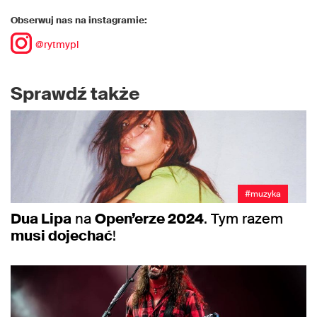
Obserwuj nas na instagramie:
@rytmypl
Sprawdź także
#muzyka
Dua Lipa
na
Open’erze 2024
. Tym razem
musi dojechać
!