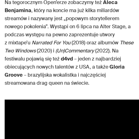
Na tegorocznym Open’erze zobaczymy też
Aleca
Benjamina
, który na koncie ma już kilka miliardów
streamów i nazywany jest „popowym storytellerem
nowego pokolenia”. Wystąpi on 6 lipca na Alter Stage, a
podczas występu na pewno zaprezentuje utwory
z mixtape’u
Narrated For You
(2018) oraz albumów
These
Two Windows
(2020) i
(Un)Commentary
(2022). Na
festiwalu pojawią się też
d4vd
– jeden z najbardziej
obiecujących nowych talentów z USA, a także
Gloria
Groove
– brazylijska wokalistka i najczęściej
streamowana drag queen na świecie.