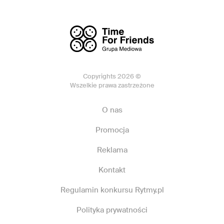
Copyrights 2026 ©
Wszelkie prawa zastrzeżone
O nas
Promocja
Reklama
Kontakt
Regulamin konkursu Rytmy.pl
Polityka prywatności