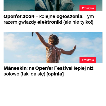
#muzyka
Open’er 2024
– kolejne
ogłoszenia
. Tym
razem gwiazdy
elektroniki
(ale nie tylko!)
#muzyka
Måneskin
: na
Open’er Festival
lepiej niż
solowo (tak, da się)
[opinia]