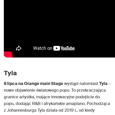
Tyla
6 lipca na Orange main Stage
wystąpi natomiast
Tyla
–
nowe objawienie światowego popu. To przekraczająca
granice artystka, mające innowacyjne podejście do
popu, dodając R&B i afrykańskie amapiano. Pochodząca
z Johannesburga Tyla działa od 2019 r., od kiedy