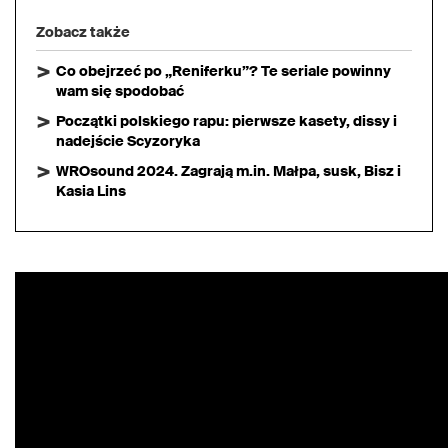
Zobacz także
Co obejrzeć po „Reniferku”? Te seriale powinny
wam się spodobać
Początki polskiego rapu: pierwsze kasety, dissy i
nadejście Scyzoryka
WROsound 2024. Zagrają m.in. Małpa, susk, Bisz i
Kasia Lins