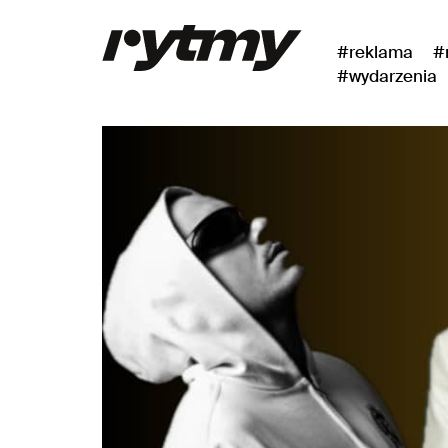
#reklama
#
#wydarzenia