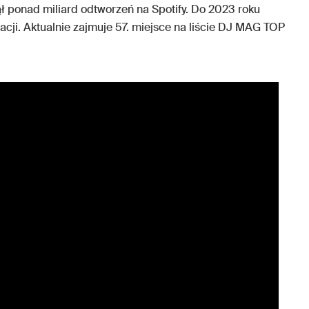
ł ponad miliard odtworzeń na Spotify. Do 2023 roku
acji. Aktualnie zajmuje 57. miejsce na liście DJ MAG TOP