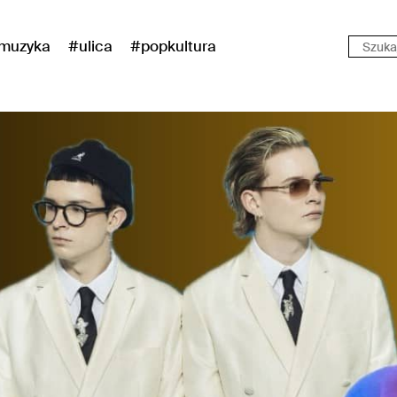
muzyka
#ulica
#popkultura