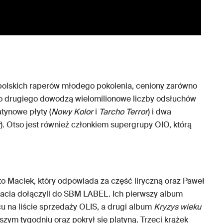
polskich raperów młodego pokolenia, ceniony zarówno
go drugiego dowodzą wielomilionowe liczby odsłuchów
tynowe płyty (
Nowy Kolor
i
Tarcho Terror
) i dwa
r
). Otso jest również członkiem supergrupy OIO, którą
to Maciek, który odpowiada za część liryczną oraz Paweł
racia dołączyli do SBM LABEL. Ich pierwszy album
u na liście sprzedaży OLIS, a drugi album
Kryzys wieku
szym tygodniu oraz pokrył się platyną. Trzeci krążek