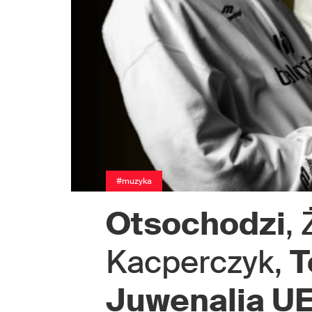
#muzyka
Otsochodzi
,
Kacperczyk,
T
Juwenalia U