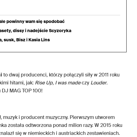
iale powinny wam się spodobać
sety, dissy i nadejście Scyzoryka
 susk, Bisz i Kasia Lins
i
to dwaj producenci, którzy połączyli siły w 2011 roku
imi hitami, jak:
Rise Up
,
I was made
czy
Louder
.
gu DJ MAG TOP 100!
, muzyk i producent muzyczny. Pierwszym utworem
nka została odtworzona ponad milion razy. W 2015 roku
nalazł się w niemieckich i austriackich zestawieniach.