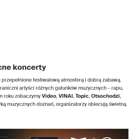
cne koncerty
 przepełnione festiwalową atmosferą i dobrą zabawą.
agraniczni artyści różnych gatunków muzycznych – rapu,
tym roku zobaczymy
Video
,
VINAI
,
Topic
,
Otsochodzi
,
wką muzycznych doznań, organizatorzy obiecują świetną