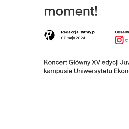
moment!
Redakcja Rytmy.pl
Obserwu
07 maja 2024
@
Koncert Główny XV edycji Ju
kampusie Uniwersytetu Ekon