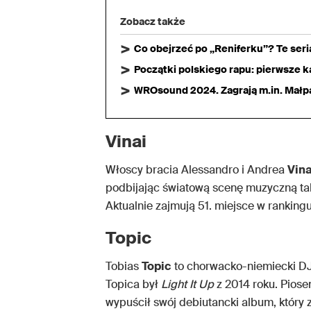
Zobacz także
Co obejrzeć po „Reniferku”? Te ser
Początki polskiego rapu: pierwsze ka
WROsound 2024. Zagrają m.in. Małpa,
Vinai
Włoscy bracia Alessandro i Andrea
Vina
podbijając światową scenę muzyczną tak
Aktualnie zajmują 51. miejsce w rankin
Topic
Tobias
Topic
to chorwacko-niemiecki DJ
Topica był
Light It Up
z 2014 roku. Piose
wypuścił swój debiutancki album, który z