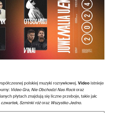
spółczesnej polskiej muzyki rozrywkowej.
Video
istnieje
lbumy:
Video Gra
,
Nie Obchodzi Nas Rock
oraz
nych płytach znajdują się liczne przeboje, takie jak:
 czwartek
,
Szminki róż
oraz
Wszystko Jedno
.