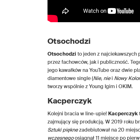
Otsochodzi
Otsochodzi
to jeden z najciekawszych 
przez fachowców, jak i publiczność. Te
jego kawałków na YouTube oraz dwie pla
diamentowe single (
Nie, nie
i
Nowy Kolo
tworzy wspólnie z Young Igim i OKIM.
Kacperczyk
Kolejni bracia w line-upie!
Kacperczyk
zajmujący się produkcją. W 2019 roku b
Sztuki piękne
zadebiutował na 20 miejsc
wczesnego
osiągnął 11 miejsce po pierw