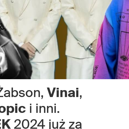
 Żabson,
Vinai
,
opic
i inni.
EK
2024 już za