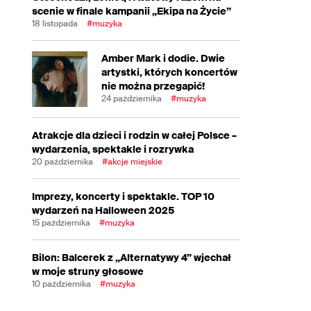
scenie w finale kampanii „Ekipa na Życie”
18 listopada
#muzyka
Amber Mark i dodie. Dwie
artystki, których koncertów
nie można przegapić!
24 października
#muzyka
Atrakcje dla dzieci i rodzin w całej Polsce –
wydarzenia, spektakle i rozrywka
20 października
#akcje miejskie
Imprezy, koncerty i spektakle. TOP 10
wydarzeń na Halloween 2025
15 października
#muzyka
Bilon: Balcerek z „Alternatywy 4” wjechał
w moje struny głosowe
10 października
#muzyka