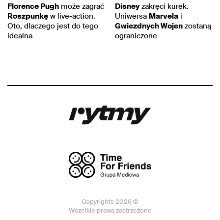
Florence Pugh
może zagrać
Disney
zakręci kurek.
Roszpunkę
w live-action.
Uniwersa
Marvela
i
Oto, dlaczego jest do tego
Gwiezdnych Wojen
zostaną
idealna
ograniczone
Copyrights 2026 ©
Wszelkie prawa zastrzeżone