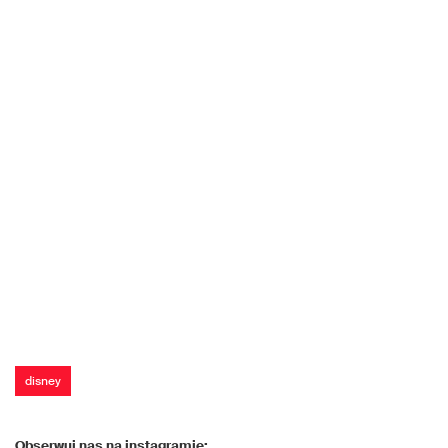
disney
Obserwuj nas na instagramie: