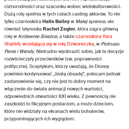
różnorodności oraz szacunku wobec wielokulturowości.
Dużą rolę spełnia w tych celach casting aktorów. To nie
tylko czarnoskóra
Halle Bailey
w
Małej syrence
, ale
również latynoska
Rachel Zegler
, która zagra główną
rolę w
Królewnie Śnieżce
, a także
czarnoskóra Yara
Shahidi, wcielająca się w rolę Dzwoneczka
, w
Piotrusiu
Panie i Wendy
. Nietrudno wyobrazić sobie, jak te decyzje
rozwścieczyły przeciwników tzw. poprawności
politycznej. Sceptykom, którzy uważają, że Disney
powinien kontynuować „białą obsadę”, polecam jednak
zastanowienie się, czy nie jest to dobry moment na
włączenie do świata animacji nowych wartości,
odpowiednich otwartości XXI wieku. Z pewnością nie
zaszkodzi to fikcyjnym postaciom, a może dzieciom,
które nie widziały na ekranach wielu bohaterów,
przypominających ich wyglądem.