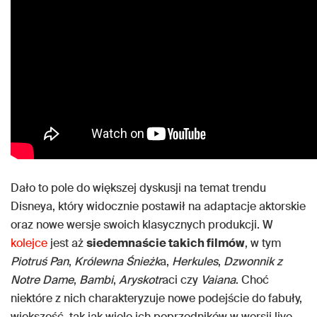
Dało to pole do większej dyskusji na temat trendu
Disneya, który widocznie postawił na adaptacje aktorskie
oraz nowe wersje swoich klasycznych produkcji. W
kolejce
jest aż
siedemnaście takich filmów
, w tym
Piotruś Pan
,
Królewna Śnieżk
a,
Herkules
,
Dzwonnik z
Notre Dame
,
Bambi
,
Aryskotr
aci czy
Vaiana
. Choć
niektóre z nich charakteryzuje nowe podejście do fabuły,
większość, tak jak wiele ich poprzedników w wersji live-