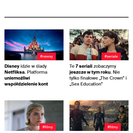
#newsy
#seriale
Disney
idzie w ślady
Te
7 seriali
zobaczymy
Netfliksa
. Platforma
jeszcze w tym roku
. Nie
uniemożliwi
tylko finałowe „The Crown” i
współdzielenie kont
„Sex Education”
#filmy
#filmy