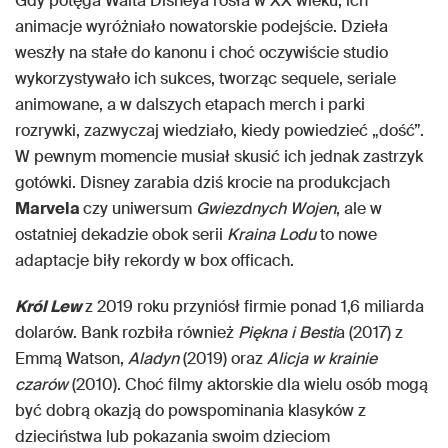
Gdy potęga Walta Disneya rosła w XX wieku, ich
animacje wyróżniało nowatorskie podejście. Dzieła
weszły na stałe do kanonu i choć oczywiście studio
wykorzystywało ich sukces, tworząc sequele, seriale
animowane, a w dalszych etapach merch i parki
rozrywki, zazwyczaj wiedziało, kiedy powiedzieć „dość”.
W pewnym momencie musiał skusić ich jednak zastrzyk
gotówki. Disney zarabia dziś krocie na produkcjach
Marvela
czy uniwersum
Gwiezdnych Wojen
, ale w
ostatniej dekadzie obok serii
Kraina Lodu
to nowe
adaptacje biły rekordy w box officach.
Król Lew
z 2019 roku przyniósł firmie ponad 1,6 miliarda
dolarów. Bank rozbiła również
Piękna i Besti
a (2017) z
Emmą Watson,
Aladyn
(2019) oraz
Alicja w krainie
czarów
(2010). Choć filmy aktorskie dla wielu osób mogą
być dobrą okazją do powspominania klasyków z
dzieciństwa lub pokazania swoim dzieciom