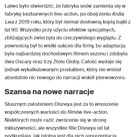
Łatwo było stwierdzić, że fabryka snów zamienia się w
fabrykę bezbarwnych live-action, po obejrzeniu
Króla
Lwa
z 2019 roku, który był niemal dosłowną kopią bajki z
lat 90. Wszystko przy użyciu efektów specjalnych,
zbliżających zwierzęta do rzeczywistego wyglądu. Z
pewnością był to wielki sukces dla firmy, bo adaptacja
była najbardziej dochodowym filmem sezonu i zdobyła
dwa Oscary oraz trzy Złote Globy. Całość wydaje się
jednak wykalkulowanym produktem, który nie wniósł
absolutnie nic nowego do narracji wokół pierwowzoru.
Szansa na nowe narracje
Słusznym założeniem Disneya jest za to wnoszenie
współczesnych wartości do filmów live-action.
Niektórych może razić zwrócenie się w stronę
inkluzywności, ale wszystkie filie Disneya od lat
podkreślają, jak istotna jest dla nich reprezentacja