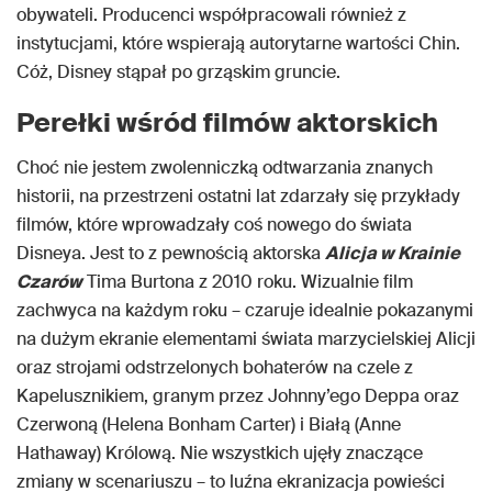
obywateli. Producenci współpracowali również z
instytucjami, które wspierają autorytarne wartości Chin.
Cóż, Disney stąpał po grząskim gruncie.
Perełki wśród filmów aktorskich
Choć nie jestem zwolenniczką odtwarzania znanych
historii, na przestrzeni ostatni lat zdarzały się przykłady
filmów, które wprowadzały coś nowego do świata
Disneya. Jest to z pewnością aktorska
Alicja w Krainie
Czarów
Tima Burtona z 2010 roku. Wizualnie film
zachwyca na każdym roku – czaruje idealnie pokazanymi
na dużym ekranie elementami świata marzycielskiej Alicji
oraz strojami odstrzelonych bohaterów na czele z
Kapelusznikiem, granym przez Johnny’ego Deppa oraz
Czerwoną (Helena Bonham Carter) i Białą (Anne
Hathaway) Królową. Nie wszystkich ujęły znaczące
zmiany w scenariuszu – to luźna ekranizacja powieści