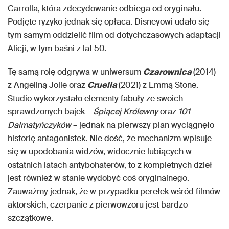
Carrolla, która zdecydowanie odbiega od oryginału.
Podjęte ryzyko jednak się opłaca. Disneyowi udało się
tym samym oddzielić film od dotychczasowych adaptacji
Alicji, w tym baśni z lat 50.
Tę samą rolę odgrywa w uniwersum
Czarownica
(2014)
z Angeliną Jolie oraz
Cruella
(2021) z Emmą Stone.
Studio wykorzystało elementy fabuły ze swoich
sprawdzonych bajek –
Śpiącej Królewny
oraz
101
Dalmatyńczyków
– jednak na pierwszy plan wyciągnęło
historię antagonistek. Nie dość, że mechanizm wpisuje
się w upodobania widzów, widocznie lubiących w
ostatnich latach antybohaterów, to z kompletnych dzieł
jest również w stanie wydobyć coś oryginalnego.
Zauważmy jednak, że w przypadku perełek wśród filmów
aktorskich, czerpanie z pierwowzoru jest bardzo
szczątkowe.