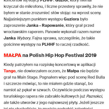
koncertów tej edycji
PLHHF
.
Guzior
, który niemal
krzyczał do mikrofonu, i liczne przestery sprawiły, że nie
byłem w stanie zrozumieć słów stojąc na wprost sceny.
Najjaśniejszym punktem występu
Guziora
było
zaproszenie
Janka – Rapowanie
, który grał przed
wrocławskim raperem. Panowie wykonali razem numer
Janka
Wybory
. Fajna sprawa, szczególnie, że takie
gościnne występy na
PLHHF
to raczej rzadkość.
MAŁPA
na Polish Hip Hop Festival 2019
Kiedy patrzyłem na rozpiskę koncertową w aplikacji
Tango
, nie dowierzałem oczom, że
Małpa
nie będzie
grał na Main Stage. Pognałem więc pod scenę Red Bulla
i szczerze mówiąc, to nie miałem gdzie stanąć, bo
namiot aż pękał w szwach. Oczywiście podczas występu
toruńskiego rapera nie zabrakło kultowych już
Paznokci
,
ale także utworów z jego najnowszej płyty. Jeżeli jeszcze
jej nie słuchaliście, to musicie nadrobić zaległości.