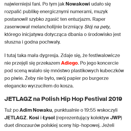
najwierniejsi fani. Po tym jak
Nowakowi
udało się
rozpalić publikę energicznymi numerami, muzyk
postanowił szybko zgasić ten entuzjazm. Raper
zaserwował melancholijnie brzmiący
Słój na pety
,
którego inicjatywa dotycząca dbania o środowisko jest
słuszna i godna pochwały.
I tutaj taka mała dygresja. Zdaje się, że festiwalowicze
nie przejęli się przekazem
Adiego
. Po jego koncercie
pod sceną walało się mnóstwo plastikowych kubeczków
po piwie. Żeby nie było, swój papier po burgerze
elegancko wyrzuciłem do kosza.
JETLAGZ
na Polish Hip Hop Festival 2019
Tuż po
Adim Nowaku
, punktualnie o 19:55 wskoczyli
JETLAGZ
.
Kosi
i
Łysol
(reprezentujący kolektyw
JWP
)
duet dinozaurów polskiej sceny hip-hopowej. Jeżeli