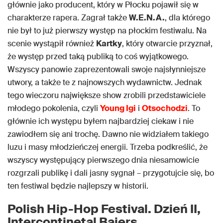
głównie jako producent, który w Płocku pojawił się w
charakterze rapera. Zagrał także
W.E.N.A.
, dla którego
nie był to już pierwszy występ na płockim festiwalu. Na
scenie wystąpił również
Kartky
, który otwarcie przyznał,
że występ przed taką publiką to coś wyjątkowego.
Wszyscy panowie zaprezentowali swoje najsłynniejsze
utwory, a także te z najnowszych wydawnictw. Jednak
tego wieczoru największe show zrobili przedstawiciele
młodego pokolenia, czyli
Young Igi
i
Otsochodzi
. To
głównie ich występu byłem najbardziej ciekaw i nie
zawiodłem się ani trochę. Dawno nie widziałem takiego
luzu i masy młodzieńczej energii. Trzeba podkreślić, że
wszyscy występujący pierwszego dnia niesamowicie
rozgrzali publikę i dali jasny sygnał – przygotujcie się, bo
ten festiwal będzie najlepszy w historii.
P
olish Hip-Hop Festival. Dzień II,
Intercontinetal Bajers