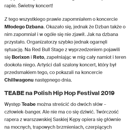
rapie. Świetny koncert!
Z tego wszystkiego prawie zapomniałem o koncercie
Młodego Dzbana
. Okazało się, jednak że Dzban także o
nim zapomniał i w ogóle się nie zjawił. Jak na dzbana
przystało. Organizatorzy szybko jednak ogarnęli
sytuację. Na Red Bull Stage z wyprzedzeniem pojawili
się
Borixon
i
Reto
, zapełniając w mig cały namiot i teren
dookoła niego. Artyści dali szalony koncert, który był
przedsmakiem tego, co pokazali na koncercie
Chillwagonu
następnego dnia.
TEABE
na Polish Hip Hop Festival 2019
Występ
Teabe
można streścić do dwóch słów –
człowiek-banger. Ale nie ma co się dziwić. Twórczość
rapera z warszawskiej Saskiej Kępy opiera się głównie
na mocnych, trapowych brzmieniach, czerpiących