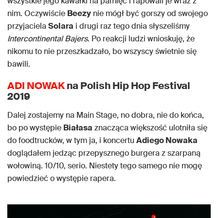
wszystkie jego kawałki na pamięć i rapowali je wraz z
nim. Oczywiście
Beezy
nie mógł być gorszy od swojego
przyjaciela
Solara
i drugi raz tego dnia słyszeliśmy
Intercontinental Bajers
. Po reakcji ludzi wnioskuję, że
nikomu to nie przeszkadzało, bo wszyscy świetnie się
bawili.
ADI NOWAK
na Polish Hip Hop Festival
2019
Dalej zostajemy na Main Stage, no dobra, nie do końca,
bo po występie
Białasa
znacząca większość ulotniła się
do foodtrucków, w tym ja, i koncertu
Adiego Nowaka
doglądałem jedząc przepysznego burgera z szarpaną
wołowiną. 10/10, serio. Niestety tego samego nie mogę
powiedzieć o występie rapera.