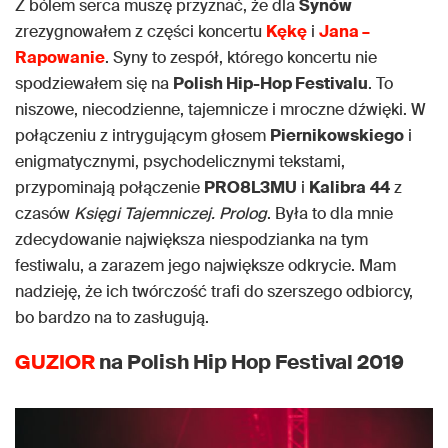
Z bólem serca muszę przyznać, że dla
Synów
zrezygnowałem z części koncertu
Kękę
i
Jana –
Rapowanie
. Syny to zespół, którego koncertu nie
spodziewałem się na
Polish Hip-Hop Festivalu
. To
niszowe, niecodzienne, tajemnicze i mroczne dźwięki. W
połączeniu z intrygującym głosem
Piernikowskiego
i
enigmatycznymi, psychodelicznymi tekstami,
przypominają połączenie
PRO8L3MU
i
Kalibra
44
z
czasów
Księgi Tajemniczej. Prolog
. Była to dla mnie
zdecydowanie największa niespodzianka na tym
festiwalu, a zarazem jego największe odkrycie. Mam
nadzieję, że ich twórczość trafi do szerszego odbiorcy,
bo bardzo na to zasługują.
GUZIOR
na Polish Hip Hop Festival 2019