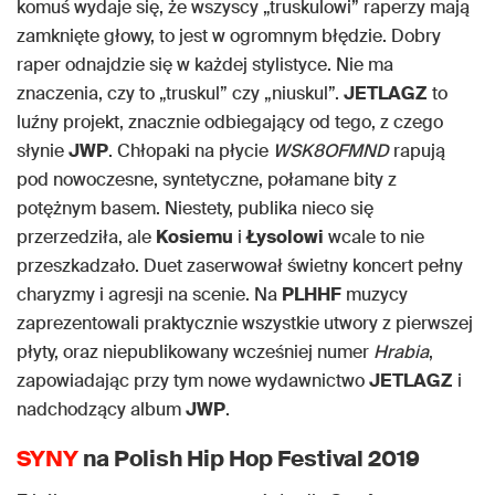
komuś wydaje się, że wszyscy „truskulowi” raperzy mają
zamknięte głowy, to jest w ogromnym błędzie. Dobry
raper odnajdzie się w każdej stylistyce. Nie ma
znaczenia, czy to „truskul” czy „niuskul”.
JETLAGZ
to
luźny projekt, znacznie odbiegający od tego, z czego
słynie
JWP
. Chłopaki na płycie
WSK8OFMND
rapują
pod nowoczesne, syntetyczne, połamane bity z
potężnym basem. Niestety, publika nieco się
przerzedziła, ale
Kosiemu
i
Łysolowi
wcale to nie
przeszkadzało. Duet zaserwował świetny koncert pełny
charyzmy i agresji na scenie. Na
PLHHF
muzycy
zaprezentowali praktycznie wszystkie utwory z pierwszej
płyty, oraz niepublikowany wcześniej numer
Hrabia
,
zapowiadając przy tym nowe wydawnictwo
JETLAGZ
i
nadchodzący album
JWP
.
SYNY
na Polish Hip Hop Festival 2019