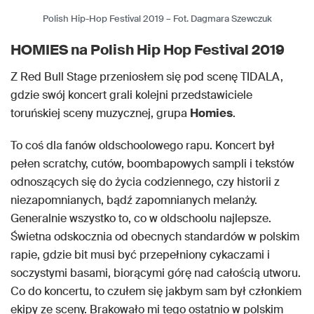
Polish Hip-Hop Festival 2019 – Fot. Dagmara Szewczuk
HOMIES
na Polish Hip Hop Festival 2019
Z Red Bull Stage przeniosłem się pod scenę TIDALA,
gdzie swój koncert grali kolejni przedstawiciele
toruńskiej sceny muzycznej, grupa
Homies
.
To coś dla fanów oldschoolowego rapu. Koncert był
pełen scratchy, cutów, boombapowych sampli i tekstów
odnoszących się do życia codziennego, czy historii z
niezapomnianych, bądź zapomnianych melanży.
Generalnie wszystko to, co w oldschoolu najlepsze.
Świetna odskocznia od obecnych standardów w polskim
rapie, gdzie bit musi być przepełniony cykaczami i
soczystymi basami, biorącymi górę nad całością utworu.
Co do koncertu, to czułem się jakbym sam był członkiem
ekipy ze sceny. Brakowało mi tego ostatnio w polskim