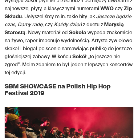
występu Sokół płynnie przechodził pomiędzy utworami z
najnowszej płyty, a klasycznymi numerami
WWO
czy
Zip
Składu
. Usłyszeliśmy m.in. takie hity jak
Jeszcze będzie
czas
,
Damy radę
, czy
Każdy dzień
z duetu z
Marysią
Starostą
. Nowy materiał od
Sokoła
wypada znakomicie
na żywo, raper imponuje wydolnością. Artysta żywiołowo
skakał i biegał po scenie namawiając publikę do jeszcze
głośniejszej zabawy. W końcu
Sokół
„to jeszcze nie
zgred”. Moim zdaniem to był jeden z lepszych koncertów
tej edycji.
SBM SHOWCASE
na Polish Hip Hop
Festival 2019