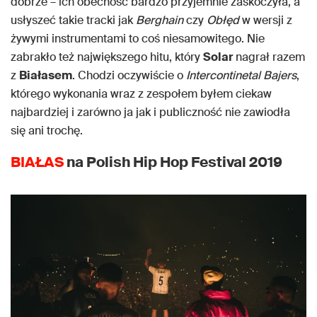
dobrze – ich obecność bardzo przyjemnie zaskoczyła, a
usłyszeć takie tracki jak
Berghain
czy
Obłęd
w wersji z
żywymi instrumentami to coś niesamowitego. Nie
zabrakło też największego hitu, który
Solar
nagrał razem
z
Białasem
. Chodzi oczywiście o
Intercontinetal Bajers
,
którego wykonania wraz z zespołem byłem ciekaw
najbardziej i zarówno ja jak i publiczność nie zawiodła
się ani trochę.
BIAŁAS
na Polish Hip Hop Festival 2019