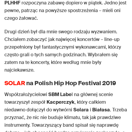
PLHHF
rozpoczyna zabawę dopiero w piątek. Jedno jest
pewne, patrząc na powyższe spostrzeżenia – mieli oni
czego żałować.
Drugi dzień był dla mnie swego rodzaju wyzwaniem.
Chciałem zobaczyć jak najwięcej koncertów – line-up
przepełniony był fantastycznymi wykonawcami, którzy
często grali o tych samych godzinach. Wybrałem się
zatem na te koncerty, które według mnie były
najciekawsze.
SOLAR
na Polish Hip Hop Festival 2019
Współzałożycielowi
SBM Labe
l na głównej scenie
towarzyszył zespół
Kacperczyk
, który całkiem
niedawno dołączył do wytwórni
Solara
i
Białasa
. Trzeba
przyznać, że nic nie buduje klimatu, tak jak prawdziwe
instrumenty. Towarzyszący band spisał się naprawdę