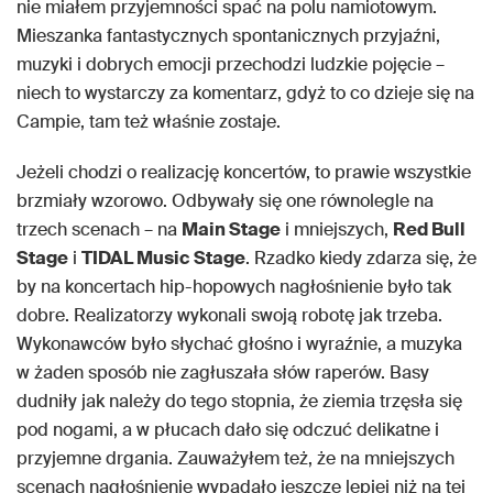
nie miałem przyjemności spać na polu namiotowym.
Mieszanka fantastycznych spontanicznych przyjaźni,
muzyki i dobrych emocji przechodzi ludzkie pojęcie –
niech to wystarczy za komentarz, gdyż to co dzieje się na
Campie, tam też właśnie zostaje.
Jeżeli chodzi o realizację koncertów, to prawie wszystkie
brzmiały wzorowo. Odbywały się one równolegle na
trzech scenach – na
Main Stage
i mniejszych,
Red Bull
Stage
i
TIDAL Music Stage
. Rzadko kiedy zdarza się, że
by na koncertach hip-hopowych nagłośnienie było tak
dobre. Realizatorzy wykonali swoją robotę jak trzeba.
Wykonawców było słychać głośno i wyraźnie, a muzyka
w żaden sposób nie zagłuszała słów raperów. Basy
dudniły jak należy do tego stopnia, że ziemia trzęsła się
pod nogami, a w płucach dało się odczuć delikatne i
przyjemne drgania. Zauważyłem też, że na mniejszych
scenach nagłośnienie wypadało jeszcze lepiej niż na tej