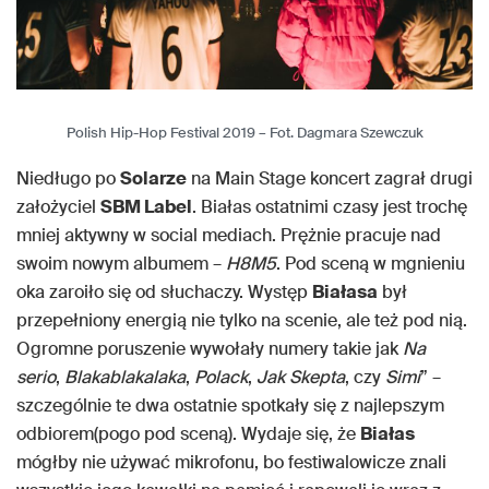
Polish Hip-Hop Festival 2019 – Fot. Dagmara Szewczuk
Niedługo po
Solarze
na Main Stage koncert zagrał drugi
założyciel
SBM Label
. Białas ostatnimi czasy jest trochę
mniej aktywny w social mediach. Prężnie pracuje nad
swoim nowym albumem –
H8M5
. Pod sceną w mgnieniu
oka zaroiło się od słuchaczy. Występ
Białasa
był
przepełniony energią nie tylko na scenie, ale też pod nią.
Ogromne poruszenie wywołały numery takie jak
Na
serio
,
Blakablakalaka
,
Polack
,
Jak Skepta
, czy
Simi
” –
szczególnie te dwa ostatnie spotkały się z najlepszym
odbiorem(pogo pod sceną). Wydaje się, że
Białas
mógłby nie używać mikrofonu, bo festiwalowicze znali