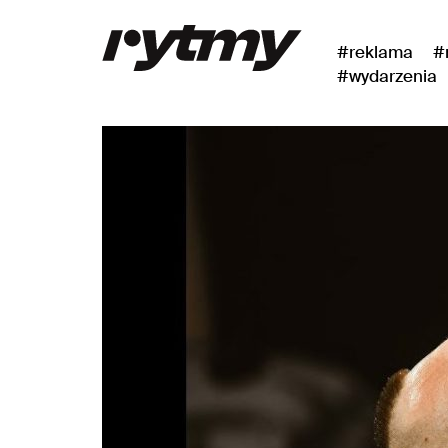
#reklama
#
#wydarzenia