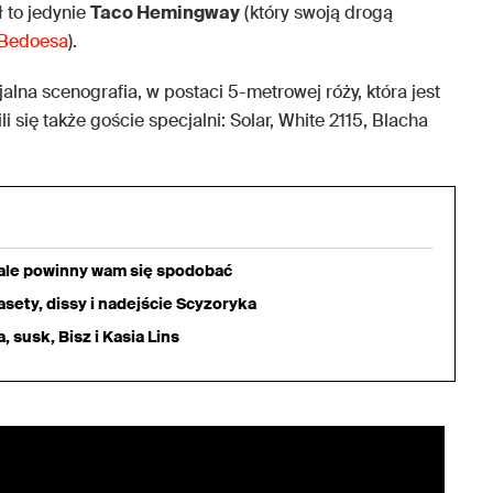
ł to jedynie
Taco Hemingway
(który swoją drogą
 Bedoesa
).
alna scenografia, w postaci 5-metrowej róży, która jest
i się także goście specjalni: Solar, White 2115, Blacha
iale powinny wam się spodobać
sety, dissy i nadejście Scyzoryka
 susk, Bisz i Kasia Lins