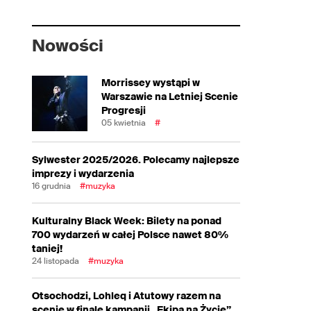
Nowości
Morrissey wystąpi w
Warszawie na Letniej Scenie
Progresji
05 kwietnia
#
Sylwester 2025/2026. Polecamy najlepsze
imprezy i wydarzenia
16 grudnia
#muzyka
Kulturalny Black Week: Bilety na ponad
700 wydarzeń w całej Polsce nawet 80%
taniej!
24 listopada
#muzyka
Otsochodzi, Lohleq i Atutowy razem na
scenie w finale kampanii „Ekipa na Życie”