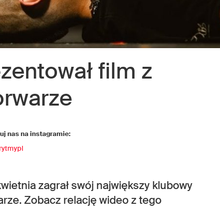
zentował film z
orwarze
j nas na instagramie:
rytmypl
wietnia zagrał swój największy klubowy
rze. Zobacz relację wideo z tego