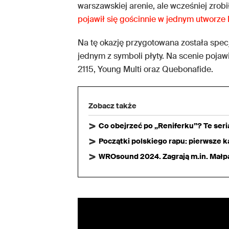
warszawskiej arenie, ale wcześniej zrobi
pojawił się gościnnie w jednym utworze
Na tę okazję przygotowana została specj
jednym z symboli płyty. Na scenie pojawil
2115, Young Multi oraz Quebonafide.
Zobacz także
Co obejrzeć po „Reniferku”? Te ser
Początki polskiego rapu: pierwsze ka
WROsound 2024. Zagrają m.in. Małpa,