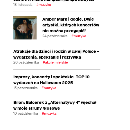
18 listopada
#muzyka
Amber Mark i dodie. Dwie
artystki, których koncertów
nie można przegapić!
24 października
#muzyka
Atrakcje dla dzieci i rodzin w całej Polsce –
wydarzenia, spektakle i rozrywka
20 października
#akcje miejskie
Imprezy, koncerty i spektakle. TOP 10
wydarzeń na Halloween 2025
15 października
#muzyka
Bilon: Balcerek z „Alternatywy 4” wjechał
w moje struny głosowe
10 października
#muzyka