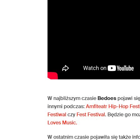
W najbliższym czasie
Bedoes
pojawi się
innymi podczas:
Amfiteatr Hip-Hop Fest
Festiwal
czy
Fest Festival
. Będzie go mo
Loves Music.
W ostatnim czasie pojawiła się także in