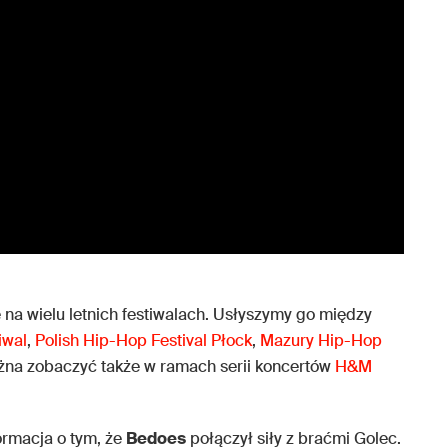
 na wielu letnich festiwalach. Usłyszymy go między
iwal
,
Polish Hip-Hop Festival Płock
,
Mazury Hip-Hop
żna zobaczyć także w ramach serii koncertów
H&M
formacja o tym, że
Bedoes
połączył siły z braćmi Golec.