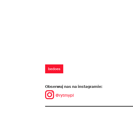
bedoes
Obserwuj nas na instagramie:
@rytmypl