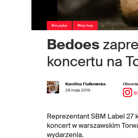
#muzyka
#hip-hop
Bedoes
zapre
koncertu na T
Karolina Fiałkowska
Obserwu
28 maja 2019
@
Reprezentant SBM Label 27 k
koncert w warszawskim Torwa
wydarzenia.