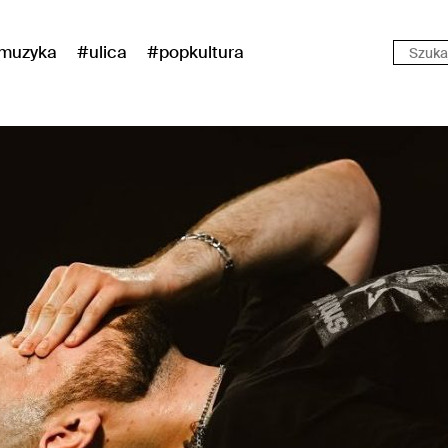
muzyka
#ulica
#popkultura