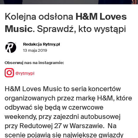
Kolejna odsłona
H&M Loves
Music
. Sprawdź, kto wystąpi
Redakcja Rytmy.pl
13 maja 2019
Obserwuj nas na instagramie:
@rytmypl
H&M Loves Music to seria koncertów
organizowanych przez markę H&M, które
odbywać się będą w czerwcowe
weekendy, przy zajezdni autobusowej
przy Redutowej 27 w Warszawie. Na
scenie pojawią się największe gwiazdy