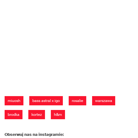
miuosh
bass astral x igo
rosalie
warszawa
brodka
kortez
h&m
Obserwuj nas na instagramie: