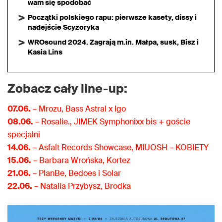
wam się spodobać
Początki polskiego rapu: pierwsze kasety, dissy i
nadejście Scyzoryka
WROsound 2024. Zagrają m.in. Małpa, susk, Bisz i
Kasia Lins
Zobacz cały line-up:
07.06.
– Mrozu, Bass Astral x Igo
08.06.
– Rosalie., JIMEK Symphonixx bis + goście
specjalni
14.06.
– Asfalt Records Showcase, MIUOSH – KOBIETY
15.06.
– Barbara Wrońska, Kortez
21.06.
– PlanBe, Bedoes i Solar
22.06.
– Natalia Przybysz, Brodka