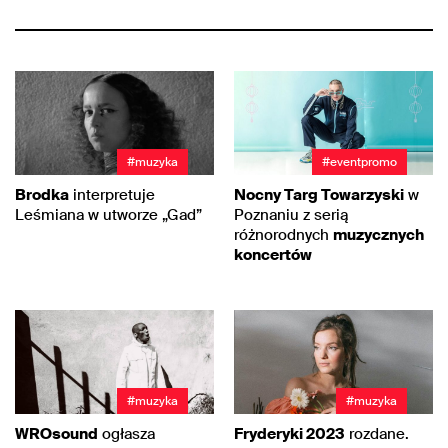
#muzyka
#eventpromo
Brodka
interpretuje
Nocny Targ Towarzyski
w
Leśmiana w utworze „Gad”
Poznaniu z serią
różnorodnych
muzycznych
koncertów
#muzyka
#muzyka
WROsound
ogłasza
Fryderyki 2023
rozdane.