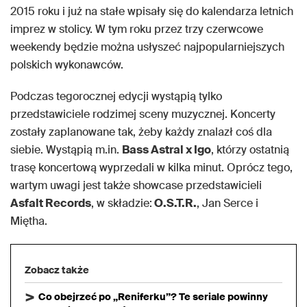
2015 roku i już na stałe wpisały się do kalendarza letnich
imprez w stolicy. W tym roku przez trzy czerwcowe
weekendy będzie można usłyszeć najpopularniejszych
polskich wykonawców.
Podczas tegorocznej edycji wystąpią tylko
przedstawiciele rodzimej sceny muzycznej. Koncerty
zostały zaplanowane tak, żeby każdy znalazł coś dla
siebie. Wystąpią m.in.
Bass Astral x Igo
, którzy ostatnią
trasę koncertową wyprzedali w kilka minut. Oprócz tego,
wartym uwagi jest także showcase przedstawicieli
Asfalt Records
, w składzie:
O.S.T.R.
, Jan Serce i
Miętha.
Zobacz także
Co obejrzeć po „Reniferku”? Te seriale powinny