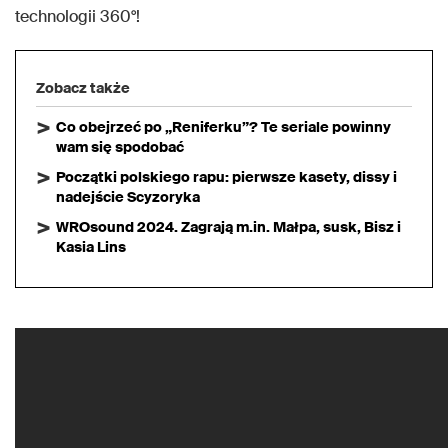
technologii 360°!
Zobacz także
Co obejrzeć po „Reniferku”? Te seriale powinny
wam się spodobać
Początki polskiego rapu: pierwsze kasety, dissy i
nadejście Scyzoryka
WROsound 2024. Zagrają m.in. Małpa, susk, Bisz i
Kasia Lins