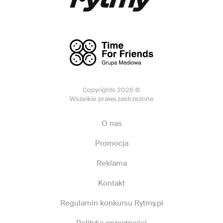
Copyrights 2026 ©
Wszelkie prawa zastrzeżone
O nas
Promocja
Reklama
Kontakt
Regulamin konkursu Rytmy.pl