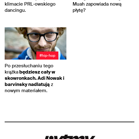
klimacie PRL-owskiego
Muah zapowiada nową
dancingu.
płytę?
#hip-hop
Po przesłuchaniu tego
krążka
będziesz cały w
skowronkach. Adi Nowak i
barvinsky nadlatują
z
nowym materiałem.