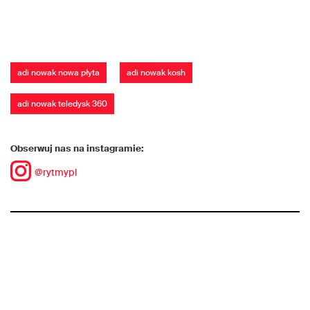
adi nowak nowa płyta
adi nowak kosh
adi nowak teledysk 360
Obserwuj nas na instagramie:
@rytmypl