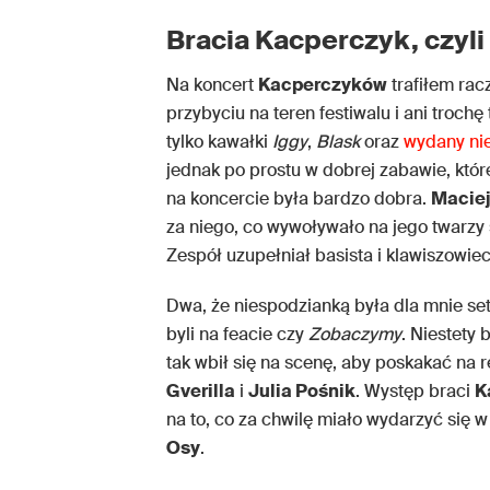
Bracia Kacperczyk, czyli 
Na koncert
Kacperczyków
trafiłem rac
przybyciu na teren festiwalu i ani trochę
tylko kawałki
Iggy
,
Blask
oraz
wydany ni
jednak po prostu w dobrej zabawie, któr
na koncercie była bardzo dobra.
Macie
za niego, co wywoływało na jego twarzy
Zespół uzupełniał basista i klawiszowie
Dwa, że niespodzianką była dla mnie set
byli na feacie czy
Zobaczymy
. Niestety 
tak wbił się na scenę, aby poskakać na r
Gverilla
i
Julia Pośnik
. Występ braci
K
na to, co za chwilę miało wydarzyć się w
Osy
.