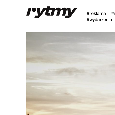
#reklama
#
#wydarzenia