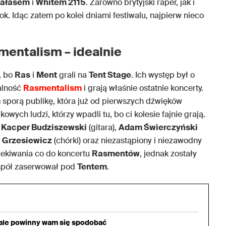
iałasem
i
Whitem 2115
. Zarówno brytyjski raper, jak i
k. Idąc zatem po kolei dniami festiwalu, najpierw nieco
mentalism – idealnie
, bo
Ras
i
Ment
grali na
Tent Stage
. Ich występ był o
łalność
Rasmentalism
i grają właśnie ostatnie koncerty.
m
sporą publikę, która już od pierwszych dźwięków
wych ludzi, którzy wpadli tu, bo ci kolesie fajnie grają.
:
Kacper Budziszewski
(gitara),
Adam Świerczyński
 Grzesiewicz
(chórki) oraz niezastąpiony i niezawodny
zekiwania co do koncertu
Rasmentów
, jednak zostały
espół zaserwował pod
Tentem
.
iale powinny wam się spodobać