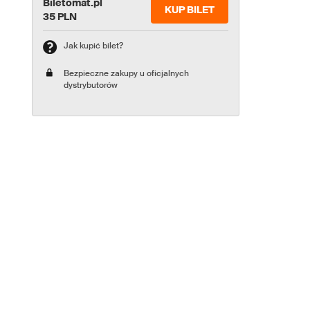
Biletomat.pl
KUP BILET
35 PLN
Jak kupić bilet?
Bezpieczne zakupy u oficjalnych
dystrybutorów