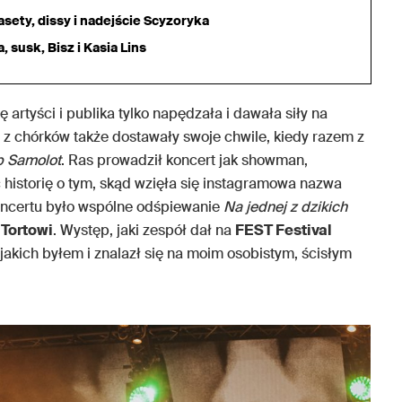
sety, dissy i nadejście Scyzoryka
 susk, Bisz i Kasia Lins
 artyści i publika tylko napędzała i dawała siły na
y z chórków także dostawały swoje chwile, kiedy razem z
b Samolot
. Ras prowadził koncert jak showman,
historię o tym, skąd wzięła się instagramowa nazwa
ncertu było wspólne odśpiewanie
Na jednej z dzikich
i
Tortowi
. Występ, jaki zespół dał na
FEST Festival
jakich byłem i znalazł się na moim osobistym, ścisłym