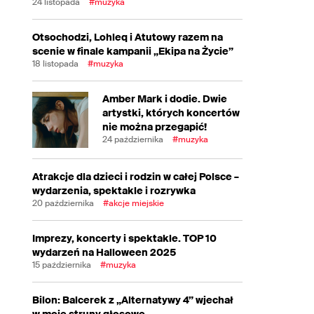
24 listopada
#muzyka
Otsochodzi, Lohleq i Atutowy razem na
scenie w finale kampanii „Ekipa na Życie”
18 listopada
#muzyka
Amber Mark i dodie. Dwie
artystki, których koncertów
nie można przegapić!
24 października
#muzyka
Atrakcje dla dzieci i rodzin w całej Polsce –
wydarzenia, spektakle i rozrywka
20 października
#akcje miejskie
Imprezy, koncerty i spektakle. TOP 10
wydarzeń na Halloween 2025
15 października
#muzyka
Bilon: Balcerek z „Alternatywy 4” wjechał
w moje struny głosowe