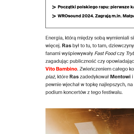
Początki polskiego rapu: pierwsze ka
WROsound 2024. Zagrają m.in. Małpa,
Energia, którą między sobą wymieniali się
więcej.
Ras
był to tu, to tam, dziewczyn
fanami wyśpiewywały
Fast Food
czy
Try
zagadując publiczność czy opowiadając 
Vito Bambino
. Zwieńczeniem całego ko
plaż
, które
Ras
zadedykował
Mentowi
pewnie wjechał w topkę najlepszych, na 
podium koncertów z tego festiwalu.