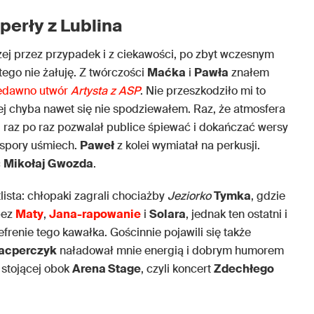
perły z Lublina
zej przez przypadek i z ciekawości, po zbyt wczesnym
 tego nie żałuję. Z twórczości
Maćka
i
Pawła
znałem
edawno utwór
Artysta z ASP
. Nie przeszkodziło mi to
ej chyba nawet się nie spodziewałem. Raz, że atmosfera
j
raz po raz pozwalał publice śpiewać i dokańczać wersy
 spory uśmiech.
Paweł
z kolei wymiatał na perkusji.
c
Mikołaj Gwozda
.
lista: chłopaki zagrali chociażby
Jeziorko
Tymka
, gdzie
bez
Maty
,
Jana-rapowanie
i
Solara
, jednak ten ostatni i
efrenie tego kawałka. Gościnnie pojawili się także
acperczyk
naładował mnie energią i dobrym humorem
 stojącej obok
Arena Stage
, czyli koncert
Zdechłego