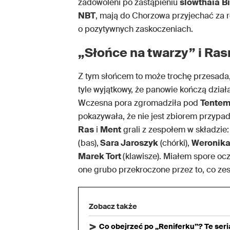
zadowoleni po zastąpieniu
slowthaia
B
NBT
, mają do Chorzowa przyjechać za ro
o pozytywnych zaskoczeniach.
„Słońce na twarzy” i Ras
Z tym słońcem to może trochę przesada
tyle wyjątkowy, że panowie kończą dzia
Wczesna pora zgromadziła pod
Tente
pokazywała, że nie jest zbiorem przypadko
Ras
i
Ment
grali z zespołem w składzie
(bas),
Sara Jaroszyk
(chórki),
Weronika
Marek Tort
(klawisze). Miałem spore oc
one grubo przekroczone przez to, co z
Zobacz także
Co obejrzeć po „Reniferku”? Te ser