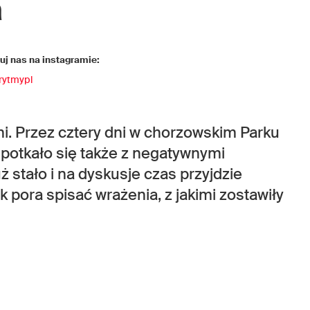
a
j nas na instagramie:
rytmypl
mi. Przez cztery dni w chorzowskim Parku
spotkało się także z negatywnymi
uż stało i na dyskusje czas przyjdzie
k pora spisać wrażenia, z jakimi zostawiły