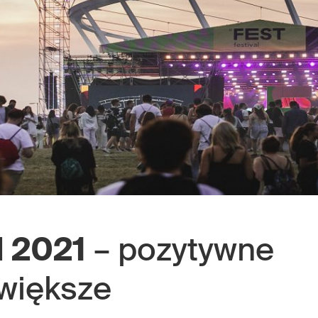
l 2021
– pozytywne
 większe