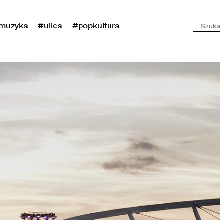
muzyka
#ulica
#popkultura