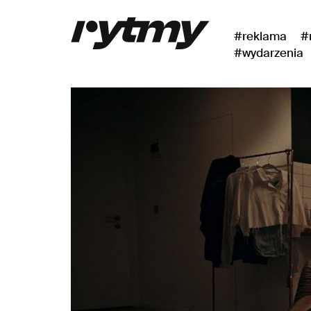
#reklama
#
#wydarzenia