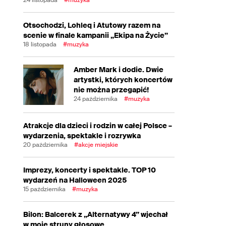
Otsochodzi, Lohleq i Atutowy razem na
scenie w finale kampanii „Ekipa na Życie”
18 listopada
#muzyka
Amber Mark i dodie. Dwie
artystki, których koncertów
nie można przegapić!
24 października
#muzyka
Atrakcje dla dzieci i rodzin w całej Polsce –
wydarzenia, spektakle i rozrywka
20 października
#akcje miejskie
Imprezy, koncerty i spektakle. TOP 10
wydarzeń na Halloween 2025
15 października
#muzyka
Bilon: Balcerek z „Alternatywy 4” wjechał
w moje struny głosowe