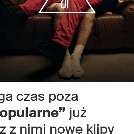
ga czas poza
opularne”
już
z z nimi nowe klipy