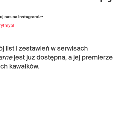
j nas na instagramie:
rytmypl
 list i zestawień w serwisach
arne
jest już dostępna, a jej premierze
ych kawałków.