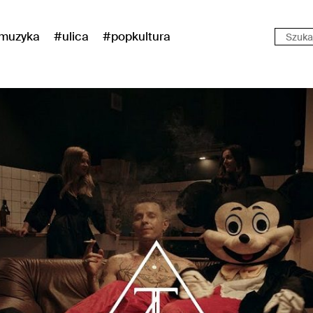
muzyka
#ulica
#popkultura