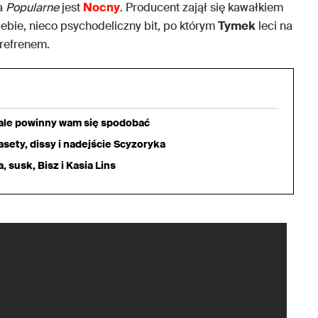
a
Popularne
jest
Nocny
. Producent zajął się kawałkiem
iebie, nieco psychodeliczny bit, po którym
Tymek
leci na
refrenem.
iale powinny wam się spodobać
sety, dissy i nadejście Scyzoryka
 susk, Bisz i Kasia Lins