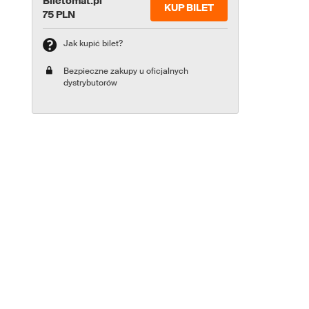
Biletomat.pl
KUP BILET
75 PLN
Jak kupić bilet?
Bezpieczne zakupy u oficjalnych
dystrybutorów