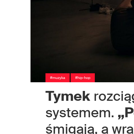
#muzyka
#hip-hop
Tymek
rozcią
systemem.
„P
śmigają, a wra