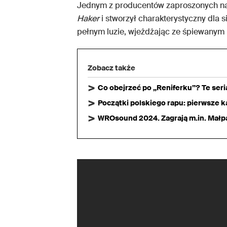
Jednym z producentów zaproszonych n
Haker
i stworzył charakterystyczny dla s
pełnym luzie, wjeżdżając ze śpiewanym 
Zobacz także
Co obejrzeć po „Reniferku”? Te ser
Początki polskiego rapu: pierwsze ka
WROsound 2024. Zagrają m.in. Małpa,