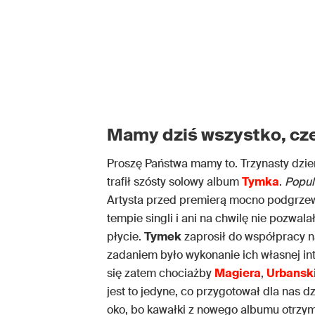
Mamy dziś wszystko, cz
Proszę Państwa mamy to. Trzynasty dzień
trafił szósty solowy album
Tymka
.
Popul
Artysta przed premierą mocno podgrze
tempie singli i ani na chwilę nie pozwal
płycie.
Tymek
zaprosił do współpracy n
zadaniem było wykonanie ich własnej in
się zatem chociażby
Magiera
,
Urbansk
jest to jedyne, co przygotował dla nas d
oko, bo kawałki z nowego albumu otrzyma