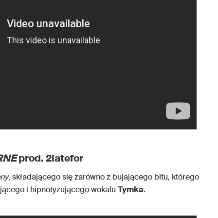
RNE
prod. 2latefor
ny
, składającego się zarówno z bujającego bitu, którego
ujającego i hipnotyzującego wokalu
Tymka
.