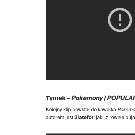
Tymek –
Pokemony | POPULA
Kolejny klip powstał do kawałka
Pokemo
autorem jest
2latefor
, jak i z równie b