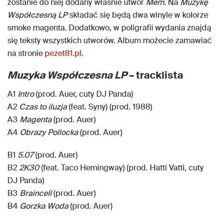
zostanie do niej dodany właśnie utwór
Mem.
Na
Muzykę
Współczesną LP
składać się będą dwa winyle w kolorze
smoke magenta. Dodatkowo, w poligrafii wydania znajdą
się teksty wszystkich utworów. Album możecie zamawiać
na stronie
pezet81.pl
.
Muzyka Współczesna
LP
– tracklista
A1
Intro
(prod. Auer, cuty DJ Panda)
A2
Czas to iluzja
(feat. Syny) (prod. 1988)
A3
Magenta
(prod. Auer)
A4
Obrazy Pollocka
(prod. Auer)
B1
5.07
(prod. Auer)
B2
2K30
(feat. Taco Hemingway) (prod. Hatti Vatti, cuty
DJ Panda)
B3
Braincell
(prod. Auer)
B4
Gorzka Woda
(prod. Auer)