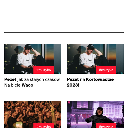
#muzyka
#muzyka
Pezet
jak za starych czasów.
Pezet
na
Kortowiadzie
Na bicie
Waco
2023
!
#muzyka
#muzyka