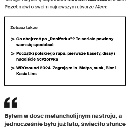
Pezet
mówi o swoim najnowszym utworze
Mem:
Zobacz także
Co obejrzeć po „Reniferku”? Te seriale powinny
wam się spodobać
Początki polskiego rapu: pierwsze kasety, dissy i
nadejście Scyzoryka
WROsound 2024. Zagrają m.in. Małpa, susk, Bisz i
Kasia Lins
Byłem w dość melancholijnym nastroju, a
jednocześnie było już lato, świeciło słońce