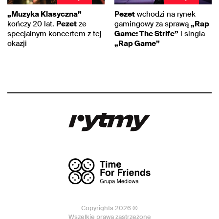
„Muzyka Klasyczna”
Pezet
wchodzi na rynek
kończy 20 lat.
Pezet
ze
gamingowy za sprawą
„Rap
specjalnym koncertem z tej
Game: The Strife”
i singla
okazji
„Rap Game”
Copyrights 2026 ©
Wszelkie prawa zastrzeżone