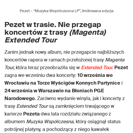
Pezet – “Muzyka Współczesna LP”, limitowana edycja
Pezet w trasie. Nie przegap
koncertów z trasy
(Magenta)
Extended Tour
Zanim jednak nowy album, nie przegapcie najbliższych
koncertów rapera w ramach przełożonej trasy
Magenta
Tour,
która teraz przeobraziła się w
Extended Tour
.
Pezet
zagra we wrześniu dwa koncerty:
10 września we
Wrocławiu na Torze Wyścigów Konnych Partynice
i
24 września w Warszawie na
Błoniach PGE
Narodowego
. Zarówno wydanie winyla, jak i koncerty z
trasy
Extended Tour
są zamknięciem trwającego w
karierze
Pezeta
dwa lata rozdziału związanego z
albumem
Muzyka Współczesna
, który osiągnął status
potrójnej platyny, a pochodzący z niego kawałek