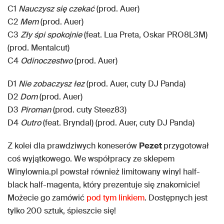
C1
Nauczysz się czekać
(prod. Auer)
C2
Mem
(prod. Auer)
C3
Zły śpi spokojnie
(feat. Lua Preta, Oskar PRO8L3M)
(prod. Mentalcut)
C4
Odinoczestwo
(prod. Auer)
D1
Nie zobaczysz łez
(prod. Auer, cuty DJ Panda)
D2
Dom
(prod. Auer)
D3
Piroman
(prod. cuty Steez83)
D4
Outro
(feat. Bryndal) (prod. Auer, cuty DJ Panda)
Z kolei dla prawdziwych koneserów
Pezet
przygotował
coś wyjątkowego. We współpracy ze sklepem
Winylownia.pl powstał również limitowany winyl half-
black half-magenta, który prezentuje się znakomicie!
Możecie go zamówić
pod tym linkiem
. Dostępnych jest
tylko 200 sztuk, śpieszcie się!