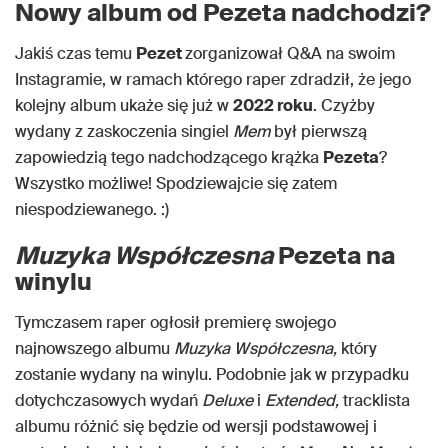
Nowy album od Pezeta nadchodzi?
Jakiś czas temu
Pezet
zorganizował Q&A na swoim
Instagramie, w ramach którego raper zdradził, że jego
kolejny album ukaże się już w
2022 roku
. Czyżby
wydany z zaskoczenia singiel
Mem
był pierwszą
zapowiedzią tego nadchodzącego krążka
Pezeta
?
Wszystko możliwe! Spodziewajcie się zatem
niespodziewanego. :)
Muzyka Współczesna
Pezeta na
winylu
Tymczasem raper ogłosił premierę swojego
najnowszego albumu
Muzyka Współczesna,
który
zostanie wydany na winylu. Podobnie jak w przypadku
dotychczasowych wydań
Deluxe
i
Extended,
tracklista
albumu różnić się będzie od wersji podstawowej i