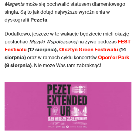
Magenta
może się pochwalić statusem diamentowego
singla. Są to jak dotąd najwyższe wyróżnienia w
dyskografii
Pezeta
.
Dodatkowo, jeszcze w te wakacje będziecie mieli okazję
posłuchać
Muzyki Współczesnej
na żywo podczas
FEST
Festivalu
(12 sierpnia),
Olsztyn Green Festiwalu
(14
sierpnia)
oraz w ramach cyklu koncertów
Open’er Park
(8 sierpnia)
. Nie może Was tam zabraknąć!