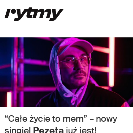
“Całe życie to mem” – nowy
singiel
Pezeta
już jest!