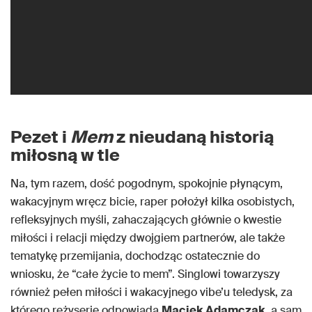
Pezet i
Mem
z nieudaną historią
miłosną w tle
Na, tym razem, dość pogodnym, spokojnie płynącym,
wakacyjnym wręcz bicie, raper położył kilka osobistych,
refleksyjnych myśli, zahaczających głównie o kwestie
miłości i relacji między dwojgiem partnerów, ale także
tematykę przemijania, dochodząc ostatecznie do
wniosku, że “całe życie to mem”. Singlowi towarzyszy
również pełen miłości i wakacyjnego vibe’u teledysk, za
którego reżyserię odpowiada
Maciek Adamczak
, a sam