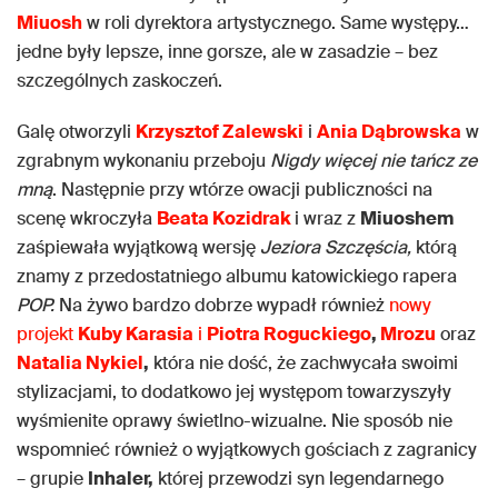
Miuosh
w roli dyrektora artystycznego. Same występy…
jedne były lepsze, inne gorsze, ale w zasadzie – bez
szczególnych zaskoczeń.
Galę otworzyli
Krzysztof Zalewski
i
Ania Dąbrowska
w
zgrabnym wykonaniu przeboju
Nigdy więcej nie tańcz ze
mną
. Następnie przy wtórze owacji publiczności na
scenę wkroczyła
Beata Kozidrak
i wraz z
Miuoshem
zaśpiewała wyjątkową wersję
Jeziora Szczęścia,
którą
znamy z przedostatniego albumu katowickiego rapera
POP.
Na żywo bardzo dobrze wypadł również
nowy
projekt
Kuby Karasia
i
Piotra Roguckiego
,
Mrozu
oraz
Natalia Nykiel
,
która nie dość, że zachwycała swoimi
stylizacjami, to dodatkowo jej występom towarzyszyły
wyśmienite oprawy świetlno-wizualne. Nie sposób nie
wspomnieć również o wyjątkowych gościach z zagranicy
– grupie
Inhaler,
której przewodzi syn legendarnego