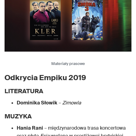
Materiały prasowe
Odkrycia Empiku 2019
LITERATURA
Dominika Słowik
–
Zimowla
MUZYKA
Hania Rani
– międzynarodowa trasa koncertowa
oraz płyta
Esja
wydana w prestiżowej brytyjskiej