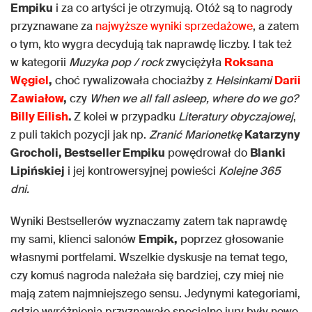
Empiku
i za co artyści je otrzymują. Otóż są to nagrody
przyznawane za
najwyższe wyniki sprzedażowe
, a zatem
o tym, kto wygra decydują tak naprawdę liczby. I tak też
w kategorii
Muzyka pop / rock
zwyciężyła
Roksana
Węgiel
,
choć rywalizowała chociażby z
Helsinkami
Darii
Zawiałow
,
czy
When we all fall asleep, where do we go?
Billy Eilish
.
Z kolei w przypadku
Literatury obyczajowej
,
z puli takich pozycji jak np.
Zranić Marionetkę
Katarzyny
Grocholi, Bestseller Empiku
powędrował do
Blanki
Lipińskiej
i jej kontrowersyjnej powieści
Kolejne 365
dni.
Wyniki Bestsellerów wyznaczamy zatem tak naprawdę
my sami, klienci salonów
Empik,
poprzez głosowanie
własnymi portfelami. Wszelkie dyskusje na temat tego,
czy komuś nagroda należała się bardziej, czy miej nie
mają zatem najmniejszego sensu. Jedynymi kategoriami,
gdzie wyróżnienia przyznawało specjalne jury były nowe