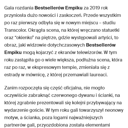
Gala rozdania
Bestsellerów Empiku
za 2019 rok
przyniosła dużo nowości i zaskoczeń. Przede wszystkim
po raz pierwszy odbyła się w nowym miejscu – studiu
Transcolor. Okrągła scena, na której wręczano statuetki
oraz “okienko” na piętrze, gdzie występowali artyści, to
obraz, jaki widzowie dotychczasowych
Bestsellerów
Empiku
mogą kojarzyć z ekranów telewizorów. W tym
roku zastąpiła go o wiele większa, podłużna scena, która
raz po raz, w ekspresowym tempie, zmieniała się z
estrady w mównicę, z której przemawiali laureaci.
Zanim rozpoczęła się część oficjalna, nie mogło
oczywiście zabraknąć czerwonego dywanu i ścianki, na
której zgrabnie prezentowali się kolejni przybywający na
wydarzenie goście. W tym roku gali towarzyszył neonowy
motyw, a ścianka, poza logami najważniejszych
partnerów gali, przyozdobiona została elementami