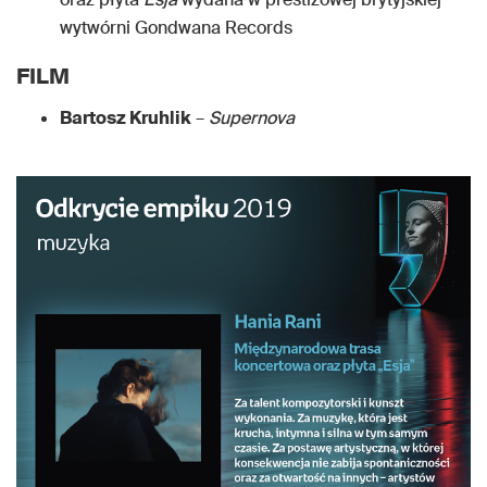
wytwórni Gondwana Records
FILM
Bartosz Kruhlik
–
Supernova