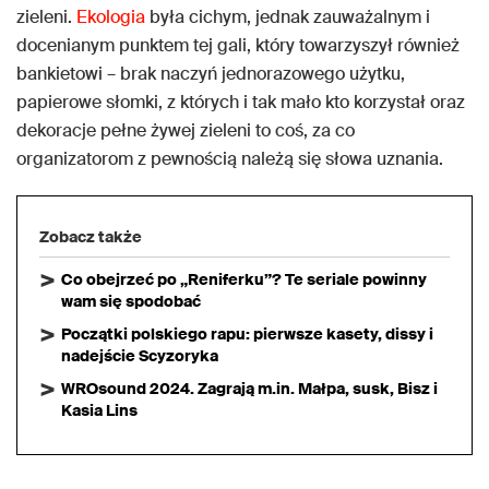
zieleni.
Ekologia
była cichym, jednak zauważalnym i
docenianym punktem tej gali, który towarzyszył również
bankietowi – brak naczyń jednorazowego użytku,
papierowe słomki, z których i tak mało kto korzystał oraz
dekoracje pełne żywej zieleni to coś, za co
organizatorom z pewnością należą się słowa uznania.
Zobacz także
Co obejrzeć po „Reniferku”? Te seriale powinny
wam się spodobać
Początki polskiego rapu: pierwsze kasety, dissy i
nadejście Scyzoryka
WROsound 2024. Zagrają m.in. Małpa, susk, Bisz i
Kasia Lins