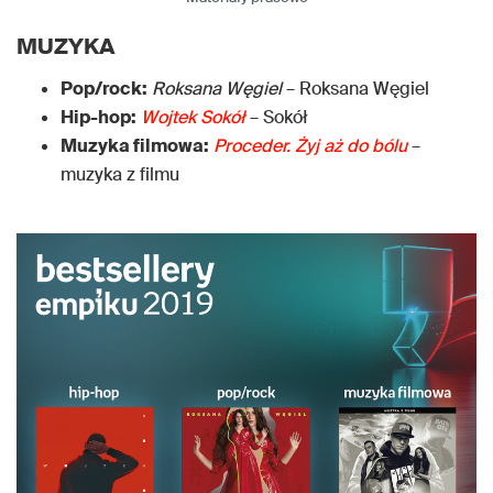
MUZYKA
Pop/rock:
Roksana Węgiel
– Roksana Węgiel
Hip-hop:
Wojtek Sokół
– Sokół
Muzyka filmowa:
Proceder. Żyj aż do bólu
–
muzyka z filmu