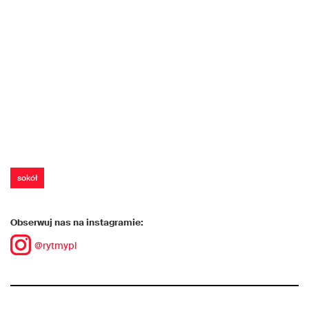
sokół
Obserwuj nas na instagramie:
@rytmypl