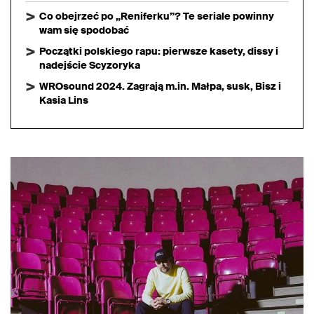
Co obejrzeć po „Reniferku”? Te seriale powinny
wam się spodobać
Początki polskiego rapu: pierwsze kasety, dissy i
nadejście Scyzoryka
WROsound 2024. Zagrają m.in. Małpa, susk, Bisz i
Kasia Lins