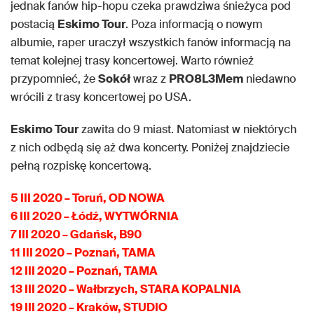
jednak fanów hip-hopu czeka prawdziwa śnieżyca pod
postacią
Eskimo Tour
. Poza informacją o nowym
albumie, raper uraczył wszystkich fanów informacją na
temat kolejnej trasy koncertowej. Warto również
przypomnieć, że
Sokół
wraz z
PRO8L3Mem
niedawno
wrócili z trasy koncertowej po USA.
Eskimo Tour
zawita do 9 miast. Natomiast w niektórych
z nich odbędą się aż dwa koncerty. Poniżej znajdziecie
pełną rozpiskę koncertową.
5 III 2020 – Toruń, OD NOWA
6 III 2020 – Łódź, WYTWÓRNIA
7 III 2020 – Gdańsk, B90
11 III 2020 – Poznań, TAMA
12 III 2020 – Poznań, TAMA
13 III 2020 – Wałbrzych, STARA KOPALNIA
19 III 2020 – Kraków, STUDIO