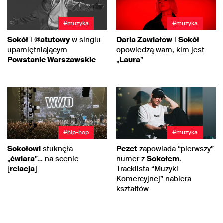
#muzyka
#muzyka
Sokół
i
@atutowy
w singlu
Daria Zawiałow
i
Sokół
upamiętniającym
opowiedzą wam, kim jest
Powstanie Warszawskie
„
Laura
”
#hip-hop
#muzyka
Sokołowi
stuknęła
Pezet
zapowiada “pierwszy”
„
ćwiara
”… na scenie
numer z
Sokołem
.
[
relacja
]
Tracklista “Muzyki
Komercyjnej” nabiera
kształtów