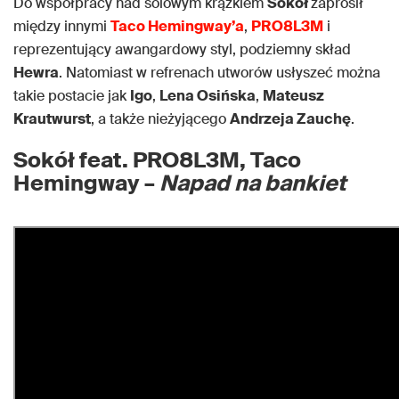
Do współpracy nad solowym krążkiem
Sokół
zaprosił
między innymi
Taco Hemingway’a
,
PRO8L3M
i
reprezentujący awangardowy styl, podziemny skład
Hewra
. Natomiast w refrenach utworów usłyszeć można
takie postacie jak
Igo
,
Lena Osińska
,
Mateusz
Krautwurst
, a także nieżyjącego
Andrzeja Zauchę
.
Sokół feat. PRO8L3M, Taco
Hemingway –
Napad na bankiet