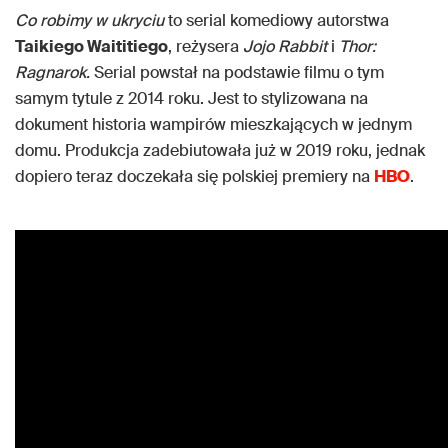
Co robimy w ukryciu
to serial komediowy autorstwa
Taikiego Waititiego
, reżysera
Jojo Rabbit
i
Thor:
Ragnarok.
Serial powstał na podstawie filmu o tym
samym tytule z 2014 roku. Jest to stylizowana na
dokument historia wampirów mieszkających w jednym
domu. Produkcja zadebiutowała już w 2019 roku, jednak
dopiero teraz doczekała się polskiej premiery na
HBO
.