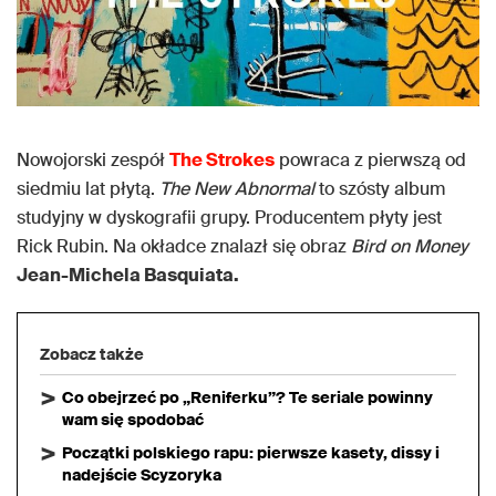
Nowojorski zespół
The Strokes
powraca z pierwszą od
siedmiu lat płytą.
The New Abnormal
to szósty album
studyjny w dyskografii grupy. Producentem płyty jest
Rick Rubin. Na okładce znalazł się obraz
Bird on Money
Jean-Michela Basquiata.
Zobacz także
Co obejrzeć po „Reniferku”? Te seriale powinny
wam się spodobać
Początki polskiego rapu: pierwsze kasety, dissy i
nadejście Scyzoryka