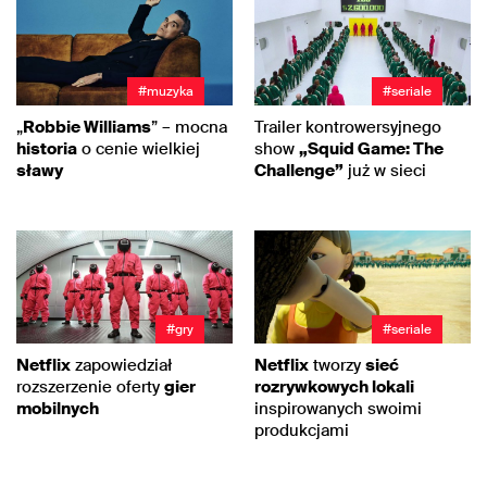
#muzyka
#seriale
„
Robbie Williams
” – mocna
Trailer kontrowersyjnego
historia
o cenie wielkiej
show
„Squid Game: The
sławy
Challenge”
już w sieci
#gry
#seriale
Netflix
zapowiedział
Netflix
tworzy
sieć
rozszerzenie oferty
gier
rozrywkowych lokali
mobilnych
inspirowanych swoimi
produkcjami