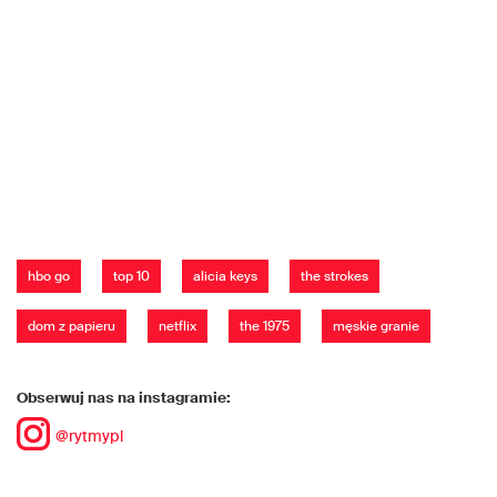
hbo go
top 10
alicia keys
the strokes
dom z papieru
netflix
the 1975
męskie granie
Obserwuj nas na instagramie:
@rytmypl