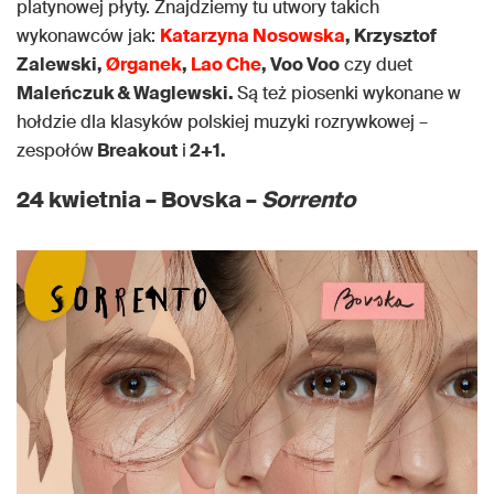
platynowej płyty. Znajdziemy tu utwory takich
wykonawców jak:
Katarzyna Nosowska
, Krzysztof
Zalewski,
Ørganek
,
Lao Che
, Voo Voo
czy duet
Maleńczuk & Waglewski.
Są też piosenki wykonane w
hołdzie dla klasyków polskiej muzyki rozrywkowej –
zespołów
Breakout
i
2+1.
24 kwietnia – Bovska –
Sorrento